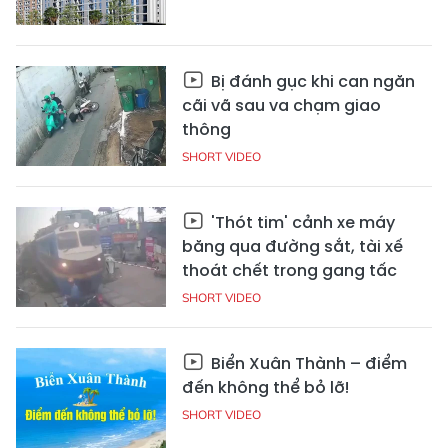
Bị đánh gục khi can ngăn
cãi vã sau va chạm giao
thông
SHORT VIDEO
'Thót tim' cảnh xe máy
băng qua đường sắt, tài xế
thoát chết trong gang tấc
SHORT VIDEO
Biển Xuân Thành – điểm
đến không thể bỏ lỡ!
SHORT VIDEO