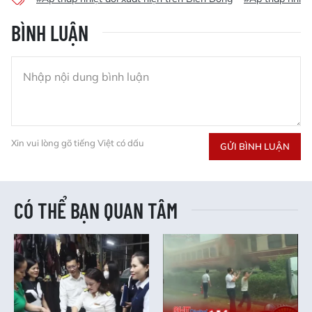
BÌNH LUẬN
Xin vui lòng gõ tiếng Việt có dấu
GỬI BÌNH LUẬN
CÓ THỂ BẠN QUAN TÂM