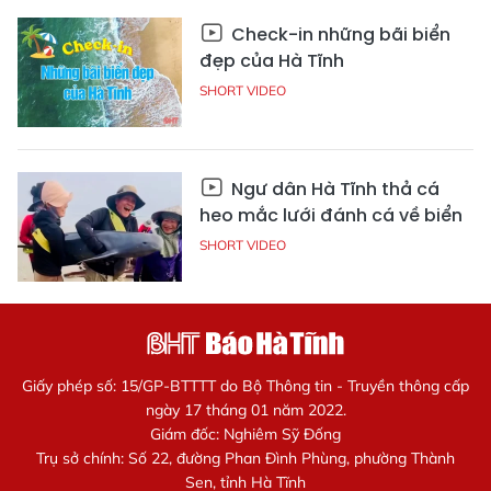
Check-in những bãi biển
đẹp của Hà Tĩnh
SHORT VIDEO
Ngư dân Hà Tĩnh thả cá
heo mắc lưới đánh cá về biển
SHORT VIDEO
Giấy phép số: 15/GP-BTTTT do Bộ Thông tin - Truyền thông cấp
ngày 17 tháng 01 năm 2022.
Giám đốc: Nghiêm Sỹ Đống
Trụ sở chính: Số 22, đường Phan Đình Phùng, phường Thành
Sen, tỉnh Hà Tĩnh