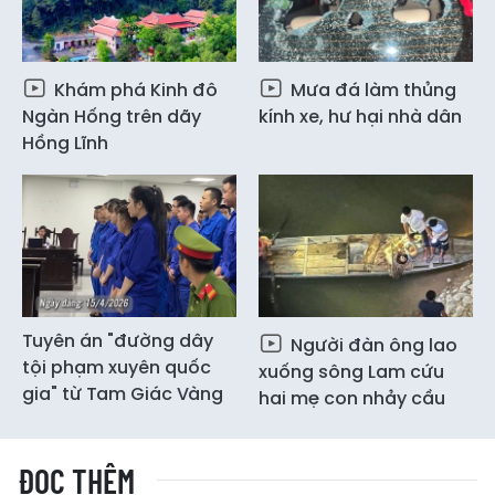
Khám phá Kinh đô
Mưa đá làm thủng
Ngàn Hống trên dãy
kính xe, hư hại nhà dân
Hồng Lĩnh
Tuyên án "đường dây
Người đàn ông lao
tội phạm xuyên quốc
xuống sông Lam cứu
gia" từ Tam Giác Vàng
hai mẹ con nhảy cầu
ĐỌC THÊM