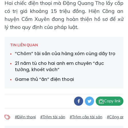
Hai chiếc điện thoại mà Đặng Quang Thọ lấy cắp
có trị giá khoảng 15 triệu đồng. Hiện Công an
huyện Cẩm Xuyên đang hoàn thiện hồ sơ để xử
lý theo quy định của pháp luật.
TIN LIÊN QUAN
“Chôm” tài sản của hàng xóm cùng dãy trọ
21 năm tù cho hai anh em chuyên “đục
tường, khoét vách”
Game thủ “ăn” điện thoại
Copy link
#Điện thoại
#Trộm tài sản
#Trộm cắp tài sản
#Công an H