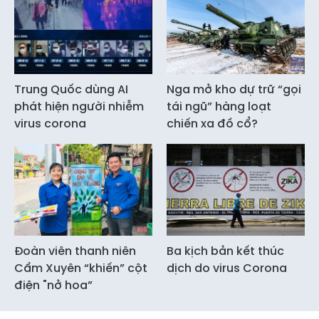
Trung Quốc dùng AI
Nga mở kho dự trữ “gọi
phát hiện người nhiễm
tái ngũ” hàng loạt
virus corona
chiến xa đồ cổ?
Đoàn viên thanh niên
Ba kịch bản kết thúc
Cẩm Xuyên “khiến” cột
dịch do virus Corona
điện "nở hoa”