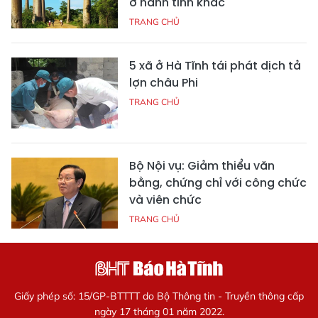
ở hành tinh khác
TRANG CHỦ
5 xã ở Hà Tĩnh tái phát dịch tả
lợn châu Phi
TRANG CHỦ
Bộ Nội vụ: Giảm thiểu văn
bằng, chứng chỉ với công chức
và viên chức
TRANG CHỦ
Giấy phép số: 15/GP-BTTTT do Bộ Thông tin - Truyền thông cấp
ngày 17 tháng 01 năm 2022.