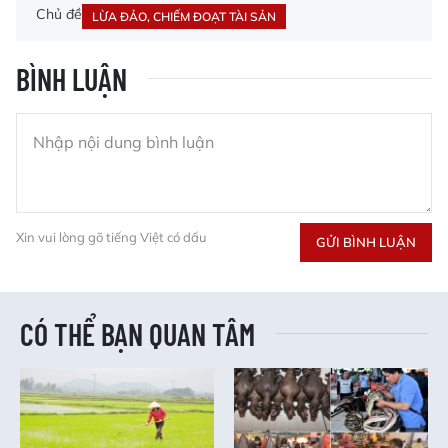
Chủ đề
LỪA ĐẢO, CHIẾM ĐOẠT TÀI SẢN
BÌNH LUẬN
Xin vui lòng gõ tiếng Việt có dấu
GỬI BÌNH LUẬN
CÓ THỂ BẠN QUAN TÂM