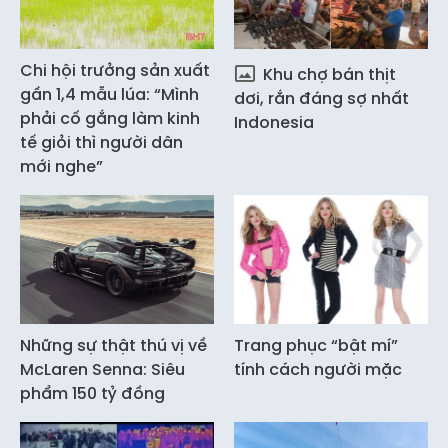
Chi hội trưởng sản xuất
Khu chợ bán thịt
gần 1,4 mẫu lúa: “Mình
dơi, rắn đáng sợ nhất
phải cố gắng làm kinh
Indonesia
tế giỏi thì người dân
mới nghe”
Những sự thật thú vị về
Trang phục “bật mí”
McLaren Senna: Siêu
tính cách người mặc
phẩm 150 tỷ đồng