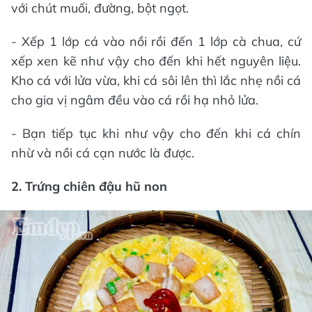
với chút muối, đường, bột ngọt.
- Xếp 1 lớp cá vào nồi rồi đến 1 lớp cà chua, cứ
xếp xen kẽ như vậy cho đến khi hết nguyên liệu.
Kho cá với lửa vừa, khi cá sôi lên thì lắc nhẹ nồi cá
cho gia vị ngâm đều vào cá rồi hạ nhỏ lửa.
- Bạn tiếp tục khi như vậy cho đến khi cá chín
nhừ và nồi cá cạn nước là được.
2. Trứng chiên đậu hũ non