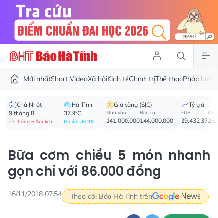
Mới nhất
Short Video
Xã hội
Kinh tế
Chính trị
Thể thao
Pháp luật
V
Chủ Nhật
Hà Tĩnh
Giá vàng (SJC)
Tỷ giá
9 tháng 8
37.9°C
Mua vào
Bán ra
EUR
USD
141,000,000
144,000,000
29,432.37
26,
27 tháng 6 Âm lịch
Độ ẩm 46.9%
Bữa cơm chiều 5 món nhanh
gọn chỉ với 86.000 đồng
16/11/2018 07:54
Theo dõi Báo Hà Tĩnh trên