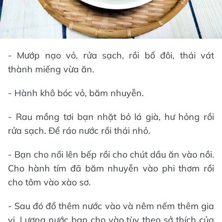
- Mướp nạo vỏ, rửa sạch, rồi bổ đôi, thái vát
thành miếng vừa ăn.
- Hành khô bóc vỏ, băm nhuyễn.
- Rau mồng tơi bạn nhặt bỏ lá già, hư hỏng rồi
rửa sạch. Để ráo nước rồi thái nhỏ.
- Bạn cho nồi lên bếp rồi cho chút dầu ăn vào nồi.
Cho hành tím đã băm nhuyễn vào phi thơm rồi
cho tôm vào xào sơ.
- Sau đó đổ thêm nước vào và nêm nếm thêm gia
vị. Lượng nước bạn cho vào tùy theo sở thích của