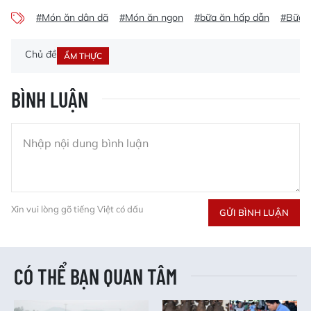
#Món ăn dân dã
#Món ăn ngon
#bữa ăn hấp dẫn
#Bữa 
Chủ đề
ẨM THỰC
BÌNH LUẬN
Xin vui lòng gõ tiếng Việt có dấu
GỬI BÌNH LUẬN
CÓ THỂ BẠN QUAN TÂM