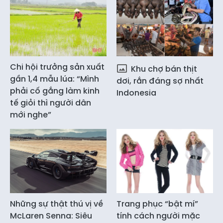
Chi hội trưởng sản xuất
Khu chợ bán thịt
gần 1,4 mẫu lúa: “Mình
dơi, rắn đáng sợ nhất
phải cố gắng làm kinh
Indonesia
tế giỏi thì người dân
mới nghe”
Những sự thật thú vị về
Trang phục “bật mí”
McLaren Senna: Siêu
tính cách người mặc