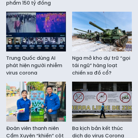
phẩm 150 tỷ đồng
Trung Quốc dùng AI
Nga mở kho dự trữ “gọi
phát hiện người nhiễm
tái ngũ” hàng loạt
virus corona
chiến xa đồ cổ?
Đoàn viên thanh niên
Ba kịch bản kết thúc
Cẩm Xuyên “khiến” cột
dịch do virus Corona