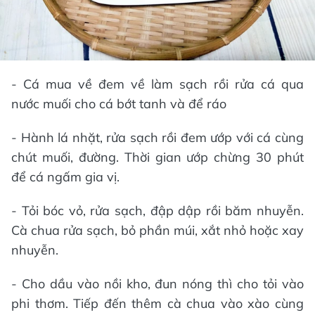
- Cá mua về đem về làm sạch rồi rửa cá qua
nước muối cho cá bớt tanh và để ráo
- Hành lá nhặt, rửa sạch rồi đem ướp với cá cùng
chút muối, đường. Thời gian ướp chừng 30 phút
để cá ngấm gia vị.
- Tỏi bóc vỏ, rửa sạch, đập dập rồi băm nhuyễn.
Cà chua rửa sạch, bỏ phần múi, xắt nhỏ hoặc xay
nhuyễn.
- Cho dầu vào nồi kho, đun nóng thì cho tỏi vào
phi thơm. Tiếp đến thêm cà chua vào xào cùng