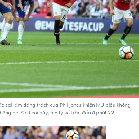
ắc sai lầm đáng trách của Phil Jones khiến MU biếu không
ng bỏ lỡ cơ hội này, mở tỷ số trận đấu ở phút 22.