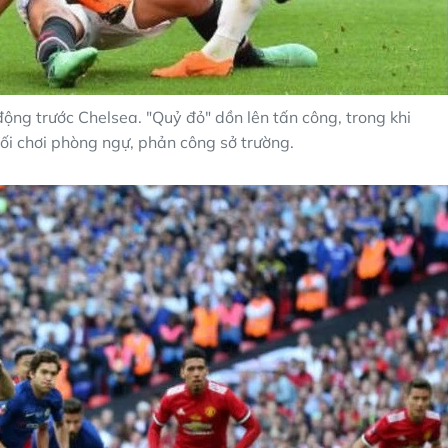
ộng trước Chelsea. "Quỷ đỏ" dồn lên tấn công, trong khi
ối chơi phòng ngự, phản công sở trường.