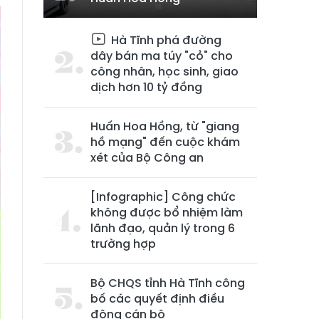
Hà Tĩnh phá đường
dây bán ma túy "cỏ" cho
công nhân, học sinh, giao
dịch hơn 10 tỷ đồng
Huấn Hoa Hồng, từ "giang
hồ mạng" đến cuộc khám
xét của Bộ Công an
[Infographic] Công chức
không được bổ nhiệm làm
lãnh đạo, quản lý trong 6
trường hợp
Bộ CHQS tỉnh Hà Tĩnh công
bố các quyết định điều
động cán bộ