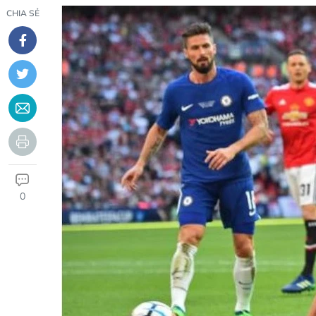
CHIA SẺ
0