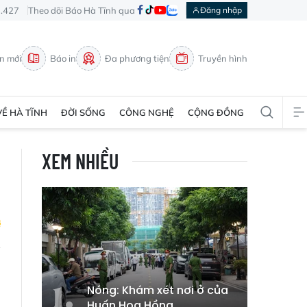
3.427
Theo dõi Báo Hà Tĩnh qua
Đăng nhập
in mới
Báo in
Đa phương tiện
Truyền hình
VỀ HÀ TĨNH
ĐỜI SỐNG
CÔNG NGHỆ
CỘNG ĐỒNG
XEM NHIỀU
h
Nóng: Khám xét nơi ở của
Huấn Hoa Hồng