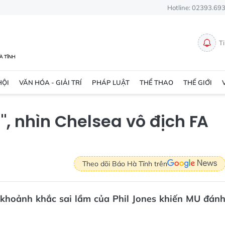
Hotline: 02393.69
T
HỘI
VĂN HÓA - GIẢI TRÍ
PHÁP LUẬT
THỂ THAO
THẾ GIỚI
", nhìn Chelsea vô địch FA
Theo dõi Báo Hà Tĩnh trên
 khoảnh khắc sai lầm của Phil Jones khiến MU đán