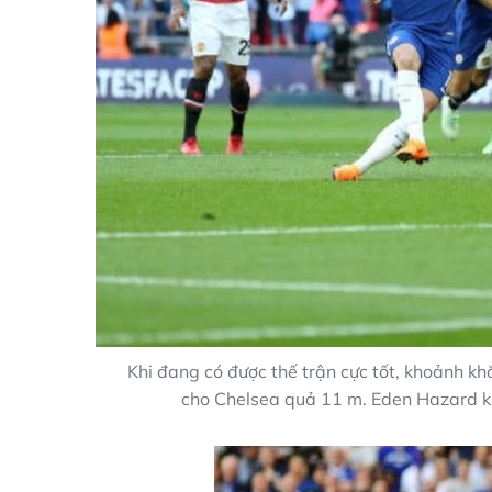
Khi đang có được thế trận cực tốt, khoảnh kh
cho Chelsea quả 11 m. Eden Hazard khô