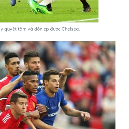
ầy quyết tâm và dồn ép được Chelsea.