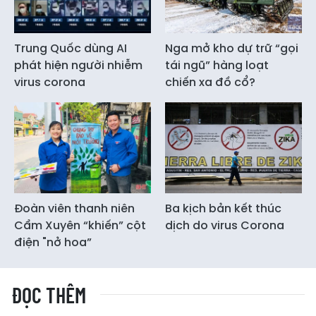
Trung Quốc dùng AI
Nga mở kho dự trữ “gọi
phát hiện người nhiễm
tái ngũ” hàng loạt
virus corona
chiến xa đồ cổ?
Đoàn viên thanh niên
Ba kịch bản kết thúc
Cẩm Xuyên “khiến” cột
dịch do virus Corona
điện "nở hoa”
ĐỌC THÊM