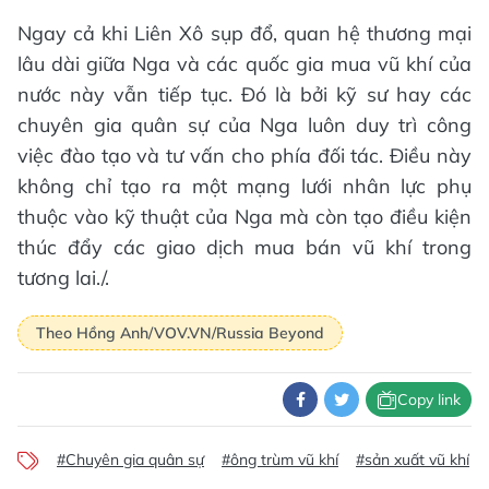
Ngay cả khi Liên Xô sụp đổ, quan hệ thương mại
lâu dài giữa Nga và các quốc gia mua vũ khí của
nước này vẫn tiếp tục. Đó là bởi kỹ sư hay các
chuyên gia quân sự của Nga luôn duy trì công
việc đào tạo và tư vấn cho phía đối tác. Điều này
không chỉ tạo ra một mạng lưới nhân lực phụ
thuộc vào kỹ thuật của Nga mà còn tạo điều kiện
thúc đẩy các giao dịch mua bán vũ khí trong
tương lai./.
Theo Hồng Anh/VOV.VN/Russia Beyond
Copy link
#Chuyên gia quân sự
#ông trùm vũ khí
#sản xuất vũ khí