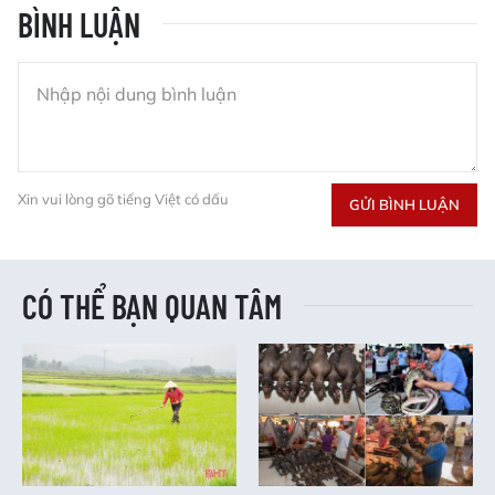
BÌNH LUẬN
Xin vui lòng gõ tiếng Việt có dấu
GỬI BÌNH LUẬN
CÓ THỂ BẠN QUAN TÂM