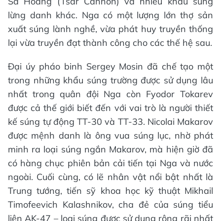
Sa Hoàng (Tsar Cannon) và nhiều khẩu súng
lừng danh khác. Nga có một lượng lớn thợ sản
xuất súng lành nghề, vừa phát huy truyền thống
lại vừa truyền đạt thành công cho các thế hệ sau.
Đại úy pháo binh Sergey Mosin đã chế tạo một
trong những khẩu súng trường được sử dụng lâu
nhất trong quân đội Nga còn Fyodor Tokarev
được cả thế giới biết đến với vai trò là người thiết
kế súng tự động TT-30 và TT-33. Nicolai Makarov
được mệnh danh là ông vua súng lục, nhờ phát
minh ra loại súng ngắn Makarov, mà hiện giờ đã
có hàng chục phiên bản cải tiến tại Nga và nước
ngoài. Cuối cùng, có lẽ nhân vật nổi bật nhất là
Trung tướng, tiến sỹ khoa học kỹ thuật Mikhail
Timofeevich Kalashnikov, cha đẻ của súng tiểu
liên AK-47 – loại súng được sử dụng rộng rãi nhất