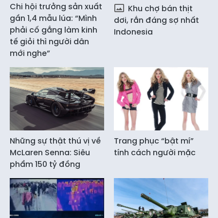
Chi hội trưởng sản xuất
Khu chợ bán thịt
gần 1,4 mẫu lúa: “Mình
dơi, rắn đáng sợ nhất
phải cố gắng làm kinh
Indonesia
tế giỏi thì người dân
mới nghe”
Những sự thật thú vị về
Trang phục “bật mí”
McLaren Senna: Siêu
tính cách người mặc
phẩm 150 tỷ đồng