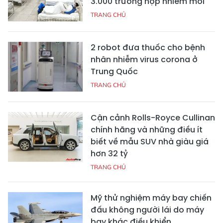
3.000 trường hợp nhiễm mới
TRANG CHỦ
2 robot đưa thuốc cho bệnh
nhân nhiễm virus corona ở
Trung Quốc
TRANG CHỦ
Cận cảnh Rolls-Royce Cullinan
chính hãng và những điều ít
biết về mẫu SUV nhà giàu giá
hơn 32 tỷ
TRANG CHỦ
Mỹ thử nghiệm máy bay chiến
đấu không người lái do máy
bay khác điều khiển