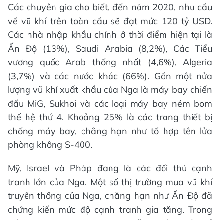
Các chuyên gia cho biết, đến năm 2020, nhu cầu
về vũ khí trên toàn cầu sẽ đạt mức 120 tỷ USD.
Các nhà nhập khẩu chính ở thời điểm hiện tại là
Ấn Độ (13%), Saudi Arabia (8,2%), Các Tiểu
vương quốc Arab thống nhất (4,6%), Algeria
(3,7%) và các nước khác (66%). Gần một nửa
lượng vũ khí xuất khẩu của Nga là máy bay chiến
đấu MiG, Sukhoi và các loại máy bay ném bom
thế hệ thứ 4. Khoảng 25% là các trang thiết bị
chống máy bay, chẳng hạn như tổ hợp tên lửa
phòng không S-400.
Mỹ, Israel và Pháp đang là các đối thủ cạnh
tranh lớn của Nga. Một số thị trường mua vũ khí
truyền thống của Nga, chẳng hạn như Ấn Độ đã
chứng kiến mức độ cạnh tranh gia tăng. Trong