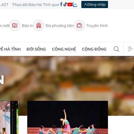
3.427
Theo dõi Báo Hà Tĩnh qua
Đăng nhập
in mới
Báo in
Đa phương tiện
Truyền hình
VỀ HÀ TĨNH
ĐỜI SỐNG
CÔNG NGHỆ
CỘNG ĐỒNG
N