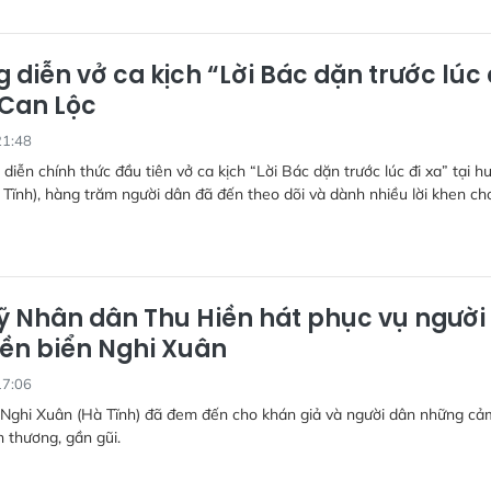
 diễn vở ca kịch “Lời Bác dặn trước lúc 
 Can Lộc
21:48
 diễn chính thức đầu tiên vở ca kịch “Lời Bác dặn trước lúc đi xa” tại h
Tĩnh), hàng trăm người dân đã đến theo dõi và dành nhiều lời khen ch
ỹ Nhân dân Thu Hiền hát phục vụ người
ền biển Nghi Xuân
17:06
Nghi Xuân (Hà Tĩnh) đã đem đến cho khán giả và người dân những cả
n thương, gần gũi.