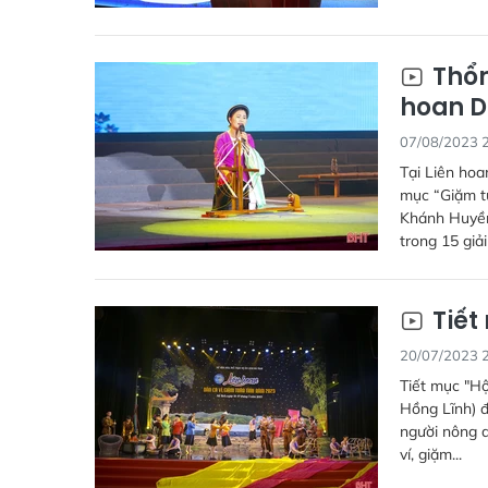
Thổn
hoan D
07/08/2023 
Tại Liên hoan
mục “Giặm tư
Khánh Huyền
trong 15 giả
Tiết
20/07/2023 
Tiết mục "Hộ
Hồng Lĩnh) đ
người nông d
ví, giặm...