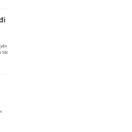
đi
uyện
o tác
m