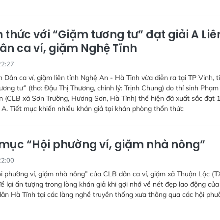
 thức với “Giặm tương tư” đạt giải A Liê
ân ca ví, giặm Nghệ Tĩnh
22:27
 Dân ca ví, giặm liên tỉnh Nghệ An - Hà Tĩnh vừa diễn ra tại TP Vinh, t
ơng tư” (thơ: Đậu Thị Thương, chỉnh lý: Trịnh Chung) do thí sinh Phạm
 (CLB xã Sơn Trường, Hương Sơn, Hà Tĩnh) thể hiện đã xuất sắc đạt 
i A. Tiết mục khiến nhiều khán giả tại khán phòng thổn thức
 mục “Hội phường ví, giặm nhà nông”
22:00
i phường ví, giặm nhà nông” của CLB dân ca ví, giặm xã Thuận Lộc (T
ể lại ấn tượng trong lòng khán giả khi gợi nhớ về nét đẹp lao động của
ân Hà Tĩnh tại các làng nghề truyền thống xưa thông qua các hội phư