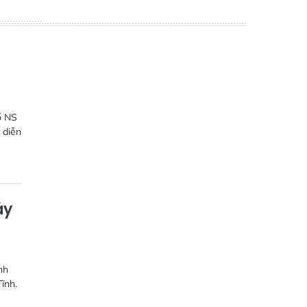
ố NS
 diễn
ảy
nh
ĩnh.