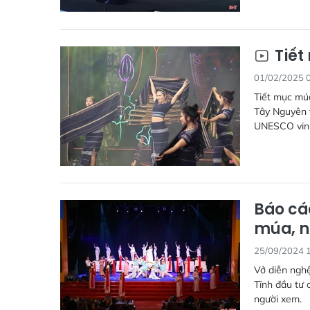
Tiết
01/02/2025 
Tiết mục mú
Tây Nguyên t
UNESCO vinh
Báo cá
múa, n
25/09/2024 
Vở diễn ngh
Tĩnh đầu tư 
người xem.