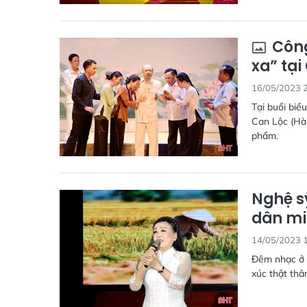
Công
xa” tại
16/05/2023 
Tại buổi biểu
Can Lộc (Hà 
phẩm.
Nghệ s
dân mi
14/05/2023 
Đêm nhạc ở 
xúc thật thâ