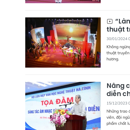
“Làn
thuật 
30/01/2024 
Không ngừng 
thuật truyền
hương.
Nâng c
diễn c
15/12/2023 
Những trao đ
viên, đội ng
phẩm chất l