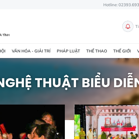
Hotline: 02393.69
T
HỘI
VĂN HÓA - GIẢI TRÍ
PHÁP LUẬT
THỂ THAO
THẾ GIỚI
NGHỆ THUẬT BIỂU DIỄ