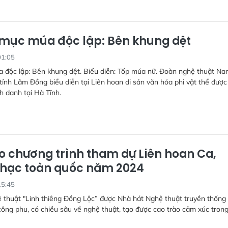
 mục múa độc lập: Bên khung dệt
01:05
a độc lập: Bên khung dệt. Biểu diễn: Tốp múa nữ. Đoàn nghệ thuật N
ỉnh Lâm Đồng biểu diễn tại Liên hoan di sản văn hóa phi vật thể được
 danh tại Hà Tĩnh.
o chương trình tham dự Liên hoan Ca,
hạc toàn quốc năm 2024
15:45
ệ thuật "Linh thiêng Đồng Lộc” được Nhà hát Nghệ thuật truyền thống
công phu, có chiều sâu về nghệ thuật, tạo được cao trào cảm xúc tron