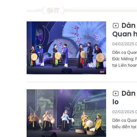
Dân 
Quan h
04/02/2025 
Dân ca Quan 
Đức Miêng; P
tại Liên hoa
Dân 
lo
02/02/2025 
Dân ca Quan 
biểu diễn tạ