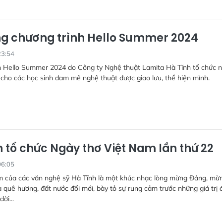
ng chương trình Hello Summer 2024
23:54
h Hello Summer 2024 do Công ty Nghệ thuật Lamita Hà Tĩnh tổ chức
 cho các học sinh đam mê nghệ thuật được giao lưu, thể hiện mình.
h tổ chức Ngày thơ Việt Nam lần thứ 22
06:05
m của các văn nghệ sỹ Hà Tĩnh là một khúc nhạc lòng mừng Đảng, mừ
a quê hương, đất nước đổi mới, bày tỏ sự rung cảm trước những giá trị 
ời...