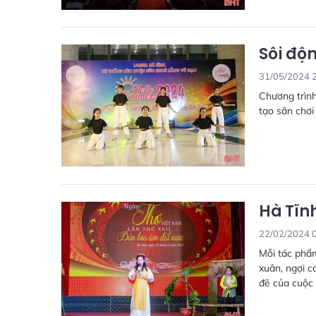
Sôi độ
31/05/2024 
Chương trìn
tạo sân chơi
Hà Tĩn
22/02/2024 
Mỗi tác phẩ
xuân, ngợi c
đẽ của cuộc đ