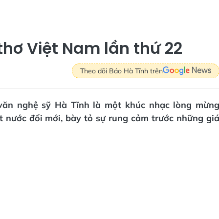
thơ Việt Nam lần thứ 22
Theo dõi Báo Hà Tĩnh trên
 văn nghệ sỹ Hà Tĩnh là một khúc nhạc lòng mừn
 nước đổi mới, bày tỏ sự rung cảm trước những gi