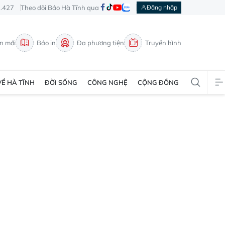
3.427
Theo dõi Báo Hà Tĩnh qua
Đăng nhập
in mới
Báo in
Đa phương tiện
Truyền hình
VỀ HÀ TĨNH
ĐỜI SỐNG
CÔNG NGHỆ
CỘNG ĐỒNG