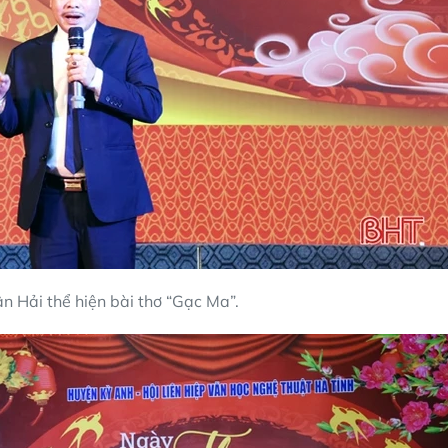
 Hải thể hiện bài thơ “Gạc Ma”.