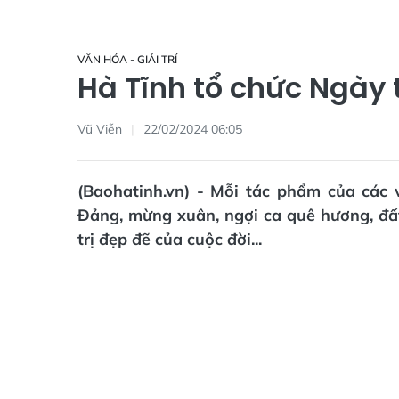
VĂN HÓA - GIẢI TRÍ
Hà Tĩnh tổ chức Ngày 
Vũ Viễn
22/02/2024 06:05
(Baohatinh.vn) - Mỗi tác phẩm của các
Đảng, mừng xuân, ngợi ca quê hương, đất
trị đẹp đẽ của cuộc đời...