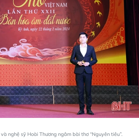
 và nghệ sỹ Hoài Thương ngâm bài thơ “Nguyên tiêu”.