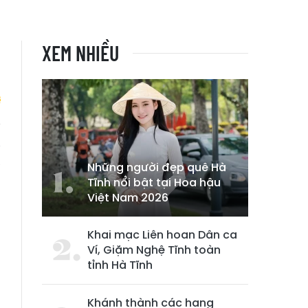
XEM NHIỀU
g
á
Những người đẹp quê Hà
Tĩnh nổi bật tại Hoa hậu
Việt Nam 2026
Khai mạc Liên hoan Dân ca
Ví, Giặm Nghệ Tĩnh toàn
tỉnh Hà Tĩnh
Khánh thành các hạng