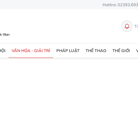
Hotline: 02393.69
T
HỘI
VĂN HÓA - GIẢI TRÍ
PHÁP LUẬT
THỂ THAO
THẾ GIỚI