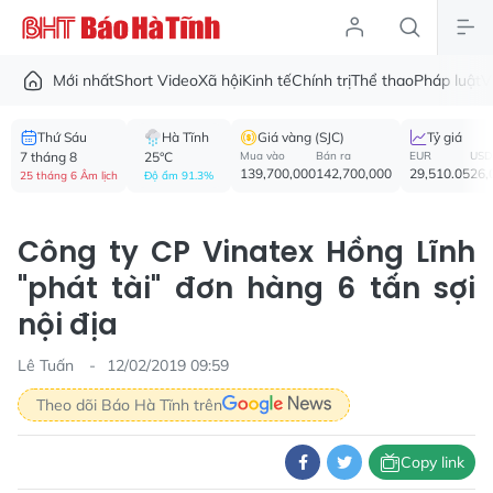
Mới nhất
Short Video
Xã hội
Kinh tế
Chính trị
Thể thao
Pháp luật
V
Thứ Sáu
Hà Tĩnh
Giá vàng (SJC)
Tỷ giá
7 tháng 8
25°C
Mua vào
Bán ra
EUR
USD
139,700,000
142,700,000
29,510.05
26,
25 tháng 6 Âm lịch
Độ ẩm 91.3%
Công ty CP Vinatex Hồng Lĩnh
"phát tài" đơn hàng 6 tấn sợi
nội địa
Lê Tuấn
12/02/2019 09:59
Theo dõi Báo Hà Tĩnh trên
Copy link