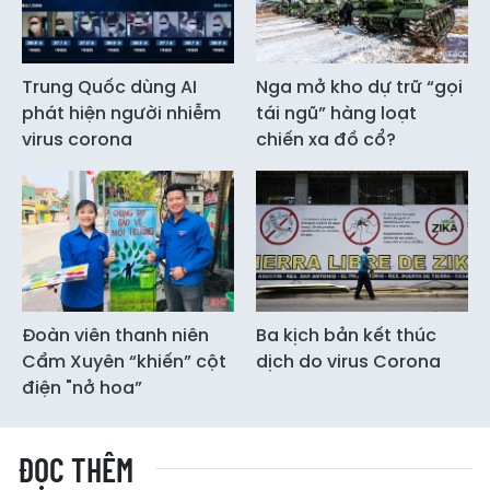
Trung Quốc dùng AI
Nga mở kho dự trữ “gọi
phát hiện người nhiễm
tái ngũ” hàng loạt
virus corona
chiến xa đồ cổ?
Đoàn viên thanh niên
Ba kịch bản kết thúc
Cẩm Xuyên “khiến” cột
dịch do virus Corona
điện "nở hoa”
ĐỌC THÊM