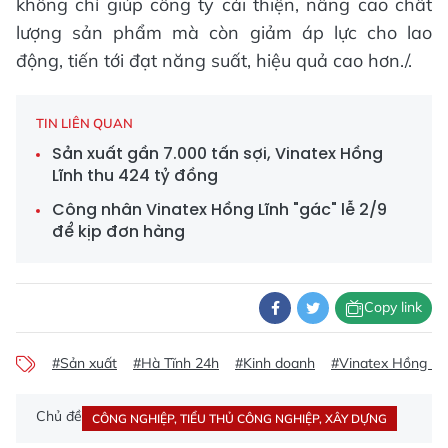
không chỉ giúp công ty cải thiện, nâng cao chất
lượng sản phẩm mà còn giảm áp lực cho lao
động, tiến tới đạt năng suất, hiệu quả cao hơn./.
TIN LIÊN QUAN
Sản xuất gần 7.000 tấn sợi, Vinatex Hồng
Lĩnh thu 424 tỷ đồng
Công nhân Vinatex Hồng Lĩnh "gác" lễ 2/9
để kịp đơn hàng
Copy link
#Sản xuất
#Hà Tĩnh 24h
#Kinh doanh
#Vinatex Hồng Lĩ
Chủ đề
CÔNG NGHIỆP, TIỂU THỦ CÔNG NGHIỆP, XÂY DỰNG