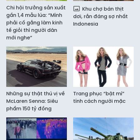
Chi hội trưởng sản xuất
Khu chợ bán thịt
gần 1,4 mẫu lúa: “Mình
dơi, rắn đáng sợ nhất
phải cố gắng làm kinh
Indonesia
tế giỏi thì người dân
mới nghe”
Những sự thật thú vị về
Trang phục “bật mí”
McLaren Senna: Siêu
tính cách người mặc
phẩm 150 tỷ đồng