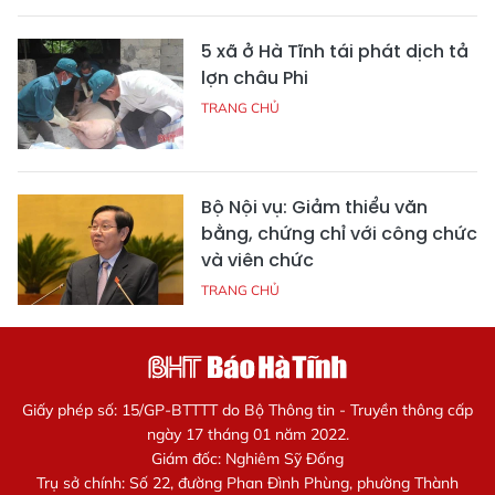
5 xã ở Hà Tĩnh tái phát dịch tả
lợn châu Phi
TRANG CHỦ
Bộ Nội vụ: Giảm thiểu văn
bằng, chứng chỉ với công chức
và viên chức
TRANG CHỦ
Giấy phép số: 15/GP-BTTTT do Bộ Thông tin - Truyền thông cấp
ngày 17 tháng 01 năm 2022.
Giám đốc: Nghiêm Sỹ Đống
Trụ sở chính: Số 22, đường Phan Đình Phùng, phường Thành