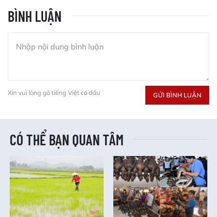
BÌNH LUẬN
Xin vui lòng gõ tiếng Việt có dấu
GỬI BÌNH LUẬN
CÓ THỂ BẠN QUAN TÂM