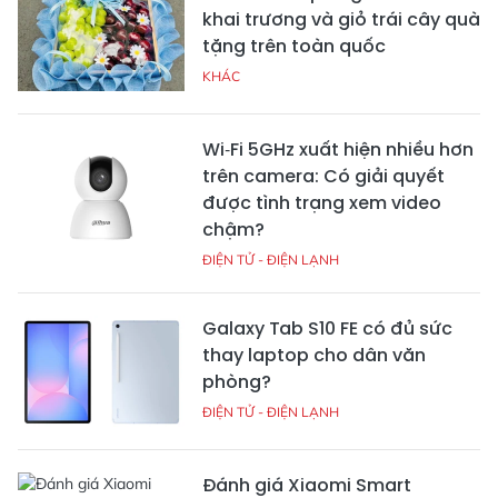
khai trương và giỏ trái cây quà
tặng trên toàn quốc
KHÁC
Wi‑Fi 5GHz xuất hiện nhiều hơn
trên camera: Có giải quyết
được tình trạng xem video
chậm?
ĐIỆN TỬ - ĐIỆN LẠNH
Galaxy Tab S10 FE có đủ sức
thay laptop cho dân văn
phòng?
ĐIỆN TỬ - ĐIỆN LẠNH
Đánh giá Xiaomi Smart