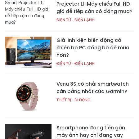
Projector L1: Máy chiếu Full HD
giá dễ tiếp cận có đáng mua?
ĐIỆN TỬ - ĐIỆN LẠNH
Giá linh kiện biến động có
khiến bộ PC đồng bộ dễ mua
hơn?
ĐIỆN TỬ - ĐIỆN LẠNH
Venu 3S có phải smartwatch
cân bằng nhất của Garmin?
THIẾT BỊ - DI ĐỘNG
Smartphone đang tiến gần
máy ảnh hay chỉ đang vay