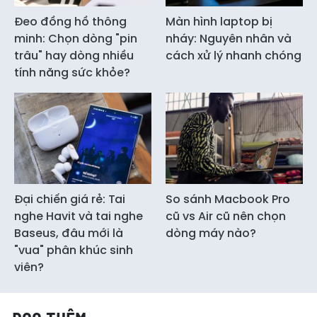
Đeo đồng hồ thông
Màn hình laptop bị
minh: Chọn dòng "pin
nháy: Nguyên nhân và
trâu" hay dòng nhiều
cách xử lý nhanh chóng
tính năng sức khỏe?
Đại chiến giá rẻ: Tai
So sánh Macbook Pro
nghe Havit và tai nghe
cũ vs Air cũ nên chọn
Baseus, đâu mới là
dòng máy nào?
"vua" phân khúc sinh
viên?