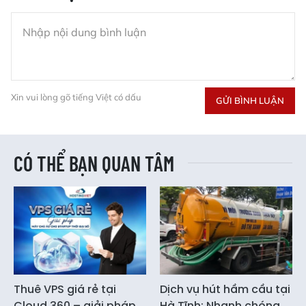
Xin vui lòng gõ tiếng Việt có dấu
GỬI BÌNH LUẬN
CÓ THỂ BẠN QUAN TÂM
Thuê VPS giá rẻ tại
Dịch vụ hút hầm cầu tại
Cloud 360 – giải pháp
Hà Tĩnh: Nhanh chóng,