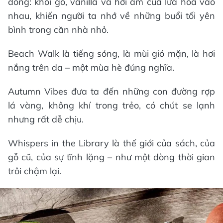
đông: khói gỗ, vanilla và hơi ấm của lửa hòa vào
nhau, khiến người ta nhớ về những buổi tối yên
bình trong căn nhà nhỏ.
Beach Walk là tiếng sóng, là mùi gió mặn, là hơi
nắng trên da – một mùa hè đúng nghĩa.
Autumn Vibes đưa ta đến những con đường rợp
lá vàng, không khí trong trẻo, có chút se lạnh
nhưng rất dễ chịu.
Whispers in the Library là thế giới của sách, của
gỗ cũ, của sự tĩnh lặng – như một dòng thời gian
trôi chậm lại.