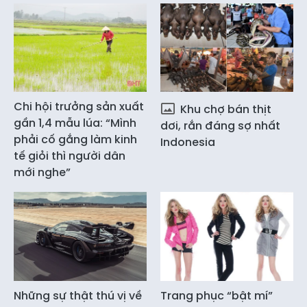
Chi hội trưởng sản xuất
Khu chợ bán thịt
gần 1,4 mẫu lúa: “Mình
dơi, rắn đáng sợ nhất
phải cố gắng làm kinh
Indonesia
tế giỏi thì người dân
mới nghe”
Những sự thật thú vị về
Trang phục “bật mí”