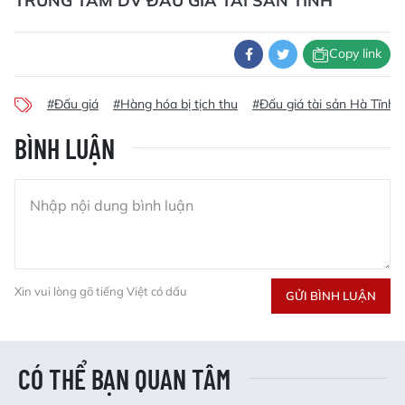
TRUNG TÂM DV ĐẤU GIÁ TÀI SẢN TỈNH
Copy link
#Đấu giá
#Hàng hóa bị tịch thu
#Đấu giá tài sản Hà Tĩnh
BÌNH LUẬN
Xin vui lòng gõ tiếng Việt có dấu
GỬI BÌNH LUẬN
CÓ THỂ BẠN QUAN TÂM