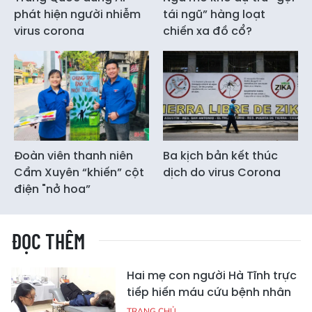
phát hiện người nhiễm
tái ngũ” hàng loạt
virus corona
chiến xa đồ cổ?
Đoàn viên thanh niên
Ba kịch bản kết thúc
Cẩm Xuyên “khiến” cột
dịch do virus Corona
điện "nở hoa”
ĐỌC THÊM
Hai mẹ con người Hà Tĩnh trực
tiếp hiến máu cứu bệnh nhân
TRANG CHỦ