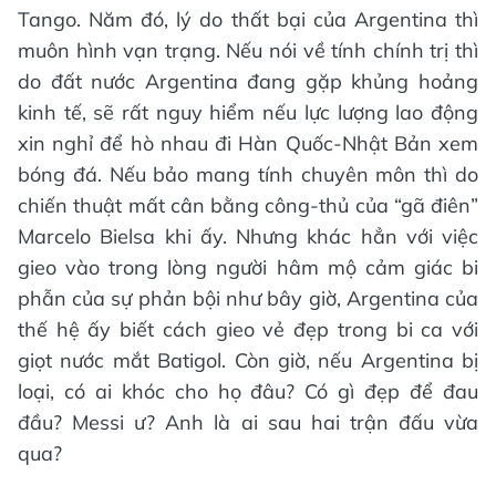
Tango. Năm đó, lý do thất bại của Argentina thì
muôn hình vạn trạng. Nếu nói về tính chính trị thì
do đất nước Argentina đang gặp khủng hoảng
kinh tế, sẽ rất nguy hiểm nếu lực lượng lao động
xin nghỉ để hò nhau đi Hàn Quốc-Nhật Bản xem
bóng đá. Nếu bảo mang tính chuyên môn thì do
chiến thuật mất cân bằng công-thủ của “gã điên”
Marcelo Bielsa khi ấy. Nhưng khác hẳn với việc
gieo vào trong lòng người hâm mộ cảm giác bi
phẫn của sự phản bội như bây giờ, Argentina của
thế hệ ấy biết cách gieo vẻ đẹp trong bi ca với
giọt nước mắt Batigol. Còn giờ, nếu Argentina bị
loại, có ai khóc cho họ đâu? Có gì đẹp để đau
đầu? Messi ư? Anh là ai sau hai trận đấu vừa
qua?