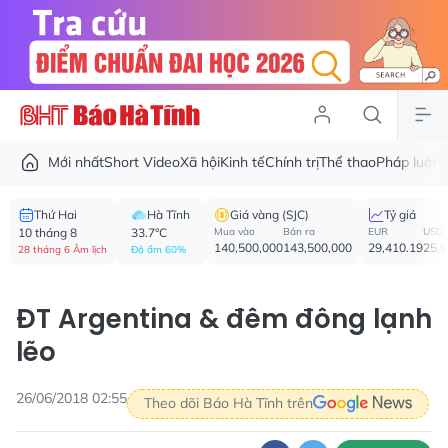
Mới nhất
Short Video
Xã hội
Kinh tế
Chính trị
Thể thao
Pháp luật
V
Thứ Hai
Hà Tĩnh
Giá vàng (SJC)
Tỷ giá
10 tháng 8
33.7°C
Mua vào
Bán ra
EUR
USD
140,500,000
143,500,000
29,410.19
25,
28 tháng 6 Âm lịch
Độ ẩm 60%
ĐT Argentina & đêm đông lạnh
lẽo
26/06/2018 02:55
Theo dõi Báo Hà Tĩnh trên