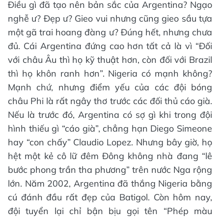
Điều gì đã tạo nên bản sắc của Argentina? Ngạo
nghễ ư? Đẹp ư? Gieo vui nhưng cũng gieo sầu tựa
một gã trai hoang đàng ư? Đúng hết, nhưng chưa
đủ. Cái Argentina đứng cao hơn tất cả là vì “Đối
với châu Âu thì họ kỹ thuật hơn, còn đối với Brazil
thì họ khôn ranh hơn”. Nigeria có mạnh không?
Mạnh chứ, nhưng điểm yếu của các đội bóng
châu Phi là rất ngây thơ trước các đối thủ cáo già.
Nếu là trước đó, Argentina có sợ gì khi trong đội
hình thiếu gì “cáo già”, chẳng hạn Diego Simeone
hay “con chấy” Claudio Lopez. Nhưng bây giờ, họ
hệt một kẻ cô lữ đêm Đông không nhà đang “lê
bước phong trần tha phương” trên nước Nga rộng
lớn. Năm 2002, Argentina đã thắng Nigeria bằng
cú đánh đầu rất đẹp của Batigol. Còn hôm nay,
đội tuyển lại chỉ bận bịu gọi tên “Phép màu