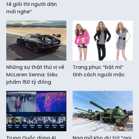
tế giỏi thì người dân
mới nghe”
Những sự thật thú vị về
Trang phục “bật mí”
McLaren Senna: Siêu
tính cách người mặc
phẩm 150 tỷ đồng
Trung Quốc dùng AI
Nga mở kho dự trữ “gọi