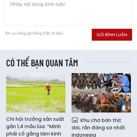
Xin vui lòng gõ tiếng Việt có dấu
GỬI BÌNH LUẬN
CÓ THỂ BẠN QUAN TÂM
Chi hội trưởng sản xuất
Khu chợ bán thịt
gần 1,4 mẫu lúa: “Mình
dơi, rắn đáng sợ nhất
phải cố gắng làm kinh
Indonesia