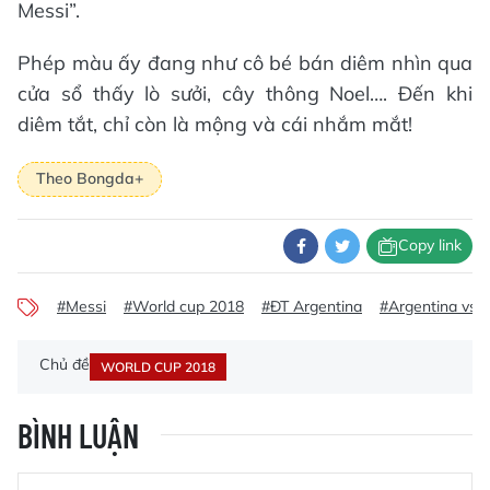
Messi”.
Phép màu ấy đang như cô bé bán diêm nhìn qua
cửa sổ thấy lò sưởi, cây thông Noel…. Đến khi
diêm tắt, chỉ còn là mộng và cái nhắm mắt!
Theo Bongda+
Copy link
#Messi
#World cup 2018
#ĐT Argentina
#Argentina vs N
Chủ đề
WORLD CUP 2018
BÌNH LUẬN