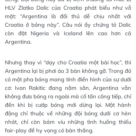
HLV Zlatko Dalic của Croatia phát biểu như vỗ
mặt: “Argentina là đối thủ dễ chịu nhất với
Croatia ở bảng này”. Câu nói ấy chứng tỏ Dalic
còn đặt Nigeria và Iceland lên cao hơn cả
Argentina.
Nhưng thay vì “dạy cho Croatia một bài học”, thì
Argentina lại bị phơi áo 3 bàn không gỡ. Trong đó
có một pha bóng mang tính điển hình của sự dưới
cơ: Ivan Rakitic đang nằm sân, Argentina vẫn
không đưa bóng ra ngoài mà cố tấn công tiếp, chỉ
đến khi bị cướp bóng mới dừng lại. Một hành
động chỉ thuộc về những đội bóng dưới cơ hèn
nhát, chỉ còn bám víu những tình huống thiếu
fair-play để hy vọng có bàn thắng.