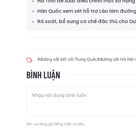
Hà Tĩnh đề xuất điều chỉnh một số hạn
Hàn Quốc xem xét hỗ trợ Lào làm đường
Rà soát, bổ sung cơ chế đặc thù cho D
#đường sắt kết nối Trung Quốc
#đường sắt Hà Nội
BÌNH LUẬN
Xin vui lòng gõ tiếng Việt có dấu