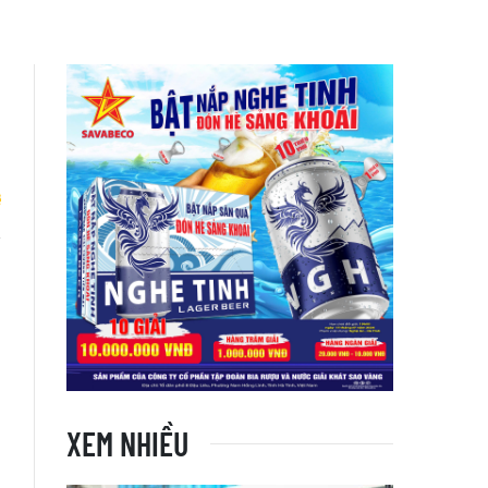
ổ
XEM NHIỀU