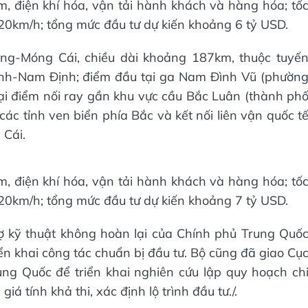
 điện khí hóa, vận tải hành khách và hàng hóa; tố
0km/h; tổng mức đầu tư dự kiến khoảng 6 tỷ USD.
ng-Móng Cái, chiều dài khoảng 187km, thuộc tuyế
nh-Nam Định; điểm đầu tại ga Nam Đình Vũ (phườn
ại điểm nối ray gần khu vực cầu Bắc Luân (thành ph
các tỉnh ven biển phía Bắc và kết nối liên vận quốc t
 Cái.
 điện khí hóa, vận tải hành khách và hàng hóa; tố
0km/h; tổng mức đầu tư dự kiến khoảng 7 tỷ USD.
ợ kỹ thuật không hoàn lại của Chính phủ Trung Quố
iển khai công tác chuẩn bị đầu tư. Bộ cũng đã giao Cụ
ng Quốc để triển khai nghiên cứu lập quy hoạch ch
á tính khả thi, xác định lộ trình đầu tư./.