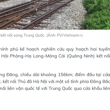
 kết nối sang Trung Quốc. (Ảnh: PV/Vietnam+)
hính phủ kế hoạch nghiên cứu quy hoạch hai tuyế
 Hải Phòng-Hạ Long-Móng Cái (Quảng Ninh) kết nố
ng Đăng, chiều dài khoảng 156km; điểm đầu tại cử
; kết nối Thủ đô Hà Nội với một số tỉnh phía Đông Bắ
nối liên vận quốc tế với Trung Quốc qua cửa khẩu liê