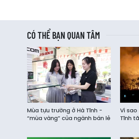
CÓ THỂ BẠN QUAN TÂM
Mùa tựu trường ở Hà Tĩnh -
Vì sao
“mùa vàng” của ngành bán lẻ
Tĩnh t