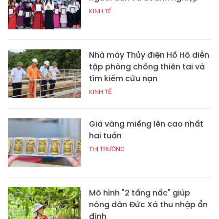
KINH TẾ
Nhà máy Thủy điện Hố Hô diễn
tập phòng chống thiên tai và
tìm kiếm cứu nạn
KINH TẾ
Giá vàng miếng lên cao nhất
hai tuần
THỊ TRƯỜNG
Mô hình "2 tầng nấc" giúp
nông dân Đức Xá thu nhập ổn
định