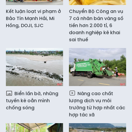
Kết luận loạt vi phạm ở
Chuyển Bộ Công an vụ
Bảo Tín Mạnh Hải, Mi
7 cá nhân bán vàng số
Hồng, DOJI, SJC
tiền hơn 2.000 tỉ, 6
doanh nghiệp kê khai
sai thuế
Biển lấn bờ, những
Nâng cao chất
tuyến kè oằn mình
lượng dịch vụ môi
chống sóng
trường từ hợp nhất các
hợp tác xã