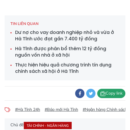
TIN LIÊN QUAN
Dư nợ cho vay doanh nghiệp nhỏ và vừa ở
Hà Tĩnh ước đạt gần 7.400 tỷ đồng
Hà Tĩnh được phân bổ thêm 12 tỷ đồng
nguồn vốn nhà ở xã hội
Thực hiện hiệu quả chương trình tín dụng
chính sách xã hội ở Hà Tĩnh
Copy link
#Hà Tĩnh 24h
#Báo mới Hà Tĩnh
#Ngân hàng Chính sách xã
Chủ đề
TÀI CHÍNH - NGÂN HÀNG