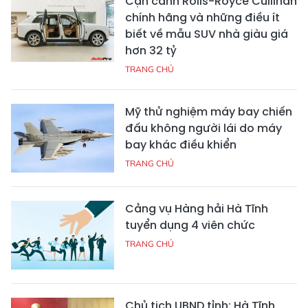
Cận cảnh Rolls-Royce Cullinan
chính hãng và những điều ít
biết về mẫu SUV nhà giàu giá
hơn 32 tỷ
TRANG CHỦ
Mỹ thử nghiệm máy bay chiến
đấu không người lái do máy
bay khác điều khiển
TRANG CHỦ
Cảng vụ Hàng hải Hà Tĩnh
tuyển dụng 4 viên chức
TRANG CHỦ
Chủ tịch UBND tỉnh: Hà Tĩnh