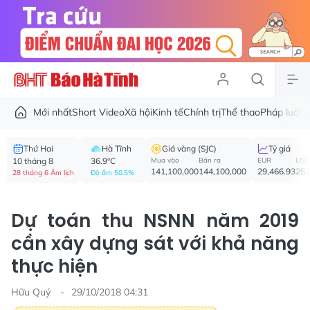
Mới nhất
Short Video
Xã hội
Kinh tế
Chính trị
Thể thao
Pháp luật
V
Thứ Hai
Hà Tĩnh
Giá vàng (SJC)
Tỷ giá
10 tháng 8
36.9°C
Mua vào
Bán ra
EUR
USD
141,100,000
144,100,000
29,466.93
25,
28 tháng 6 Âm lịch
Độ ẩm 50.5%
Dự toán thu NSNN năm 2019
cần xây dựng sát với khả năng
thực hiện
Hữu Quý
29/10/2018 04:31