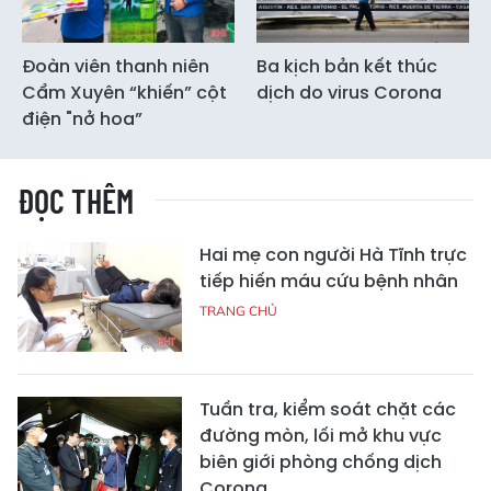
Đoàn viên thanh niên
Ba kịch bản kết thúc
Cẩm Xuyên “khiến” cột
dịch do virus Corona
điện "nở hoa”
ĐỌC THÊM
Hai mẹ con người Hà Tĩnh trực
tiếp hiến máu cứu bệnh nhân
TRANG CHỦ
Tuần tra, kiểm soát chặt các
đường mòn, lối mở khu vực
biên giới phòng chống dịch
Corona