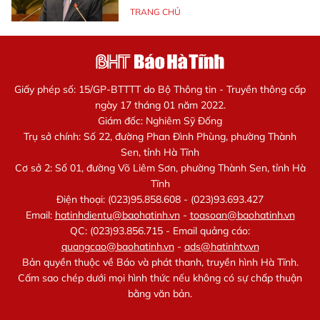
TRANG CHỦ
Giấy phép số: 15/GP-BTTTT do Bộ Thông tin - Truyền thông cấp
ngày 17 tháng 01 năm 2022.
Giám đốc: Nghiêm Sỹ Đống
Trụ sở chính: Số 22, đường Phan Đình Phùng, phường Thành
Sen, tỉnh Hà Tĩnh
Cơ sở 2: Số 01, đường Võ Liêm Sơn, phường Thành Sen, tỉnh Hà
Tĩnh
Điện thoại: (023)95.858.608 - (023)93.693.427
Email:
hatinhdientu@baohatinh.vn
-
toasoan@baohatinh.vn
QC: (023)93.856.715 - Email quảng cáo:
quangcao@baohatinh.vn
-
ads@hatinhtv.vn
Bản quyền thuộc về Báo và phát thanh, truyền hình Hà Tĩnh.
Cấm sao chép dưới mọi hình thức nếu không có sự chấp thuận
bằng văn bản.