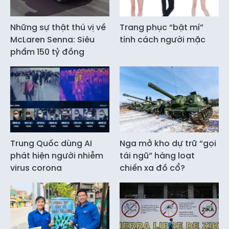
Những sự thật thú vị về
Trang phục “bật mí”
McLaren Senna: Siêu
tính cách người mặc
phẩm 150 tỷ đồng
Trung Quốc dùng AI
Nga mở kho dự trữ “gọi
phát hiện người nhiễm
tái ngũ” hàng loạt
virus corona
chiến xa đồ cổ?