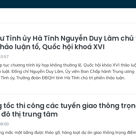
hư Tỉnh ủy Hà Tĩnh Nguyễn Duy Lâm chủ 
hảo luận tổ, Quốc hội khoá XVI
10:57
ếp tục chương trình kỳ họp không thường lệ, Quốc hội khóa XVI thảo luậ
án luật. Đồng chí Nguyễn Duy Lâm, Ủy viên Ban Chấp hành Trung ương
 Tỉnh ủy, Trưởng đoàn ĐBQH tỉnh Hà Tĩnh chủ trì phiên thảo luận.
 tốc thi công các tuyến giao thông trọ
 đô thị trung tâm
08:00
g mắc mặt bằng được tháo gỡ, hàng loạt dự án giao thông trọng điểm