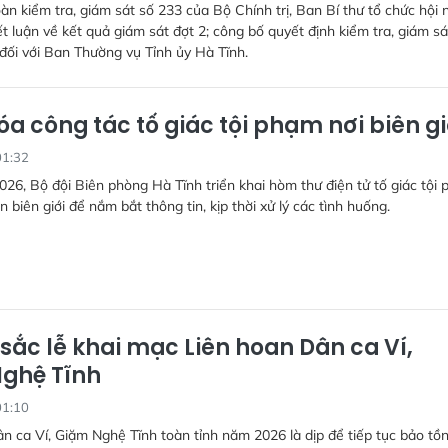
àn kiểm tra, giám sát số 233 của Bộ Chính trị, Ban Bí thư tổ chức hội 
t luận về kết quả giám sát đợt 2; công bố quyết định kiểm tra, giám sá
ối với Ban Thường vụ Tỉnh ủy Hà Tĩnh.
óa công tác tố giác tội phạm nơi biên gi
01:32
026, Bộ đội Biên phòng Hà Tĩnh triển khai hòm thư điện tử tố giác tội
n biên giới để nắm bắt thông tin, kịp thời xử lý các tình huống.
sắc lễ khai mạc Liên hoan Dân ca Ví,
ghệ Tĩnh
01:10
n ca Ví, Giặm Nghệ Tĩnh toàn tỉnh năm 2026 là dịp để tiếp tục bảo tồn