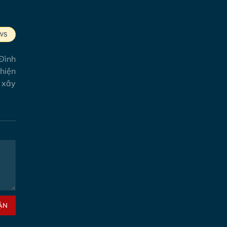
 Đình
hiện
 xây
ẬN