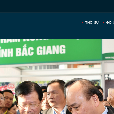
THỜI SỰ
ĐỜI