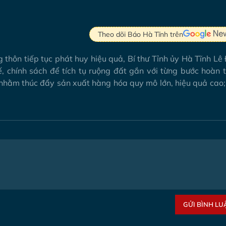
Theo dõi Báo Hà Tĩnh trên
 thôn tiếp tục phát huy hiệu quả, Bí thư Tỉnh ủy Hà Tĩnh Lê
, chính sách để tích tụ ruộng đất gắn với từng bước hoàn t
 nhằm thúc đẩy sản xuất hàng hóa quy mô lớn, hiệu quả cao;
GỬI BÌNH LU