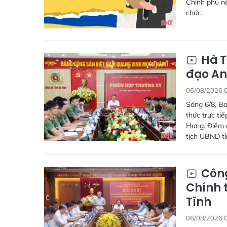
Chính phủ nê
chức.
Hà T
đạo An
06/08/2026 
Sáng 6/8, Ba
thức trực ti
Hưng. Điểm c
tịch UBND tỉ
Công
Chính t
Tĩnh
06/08/2026 