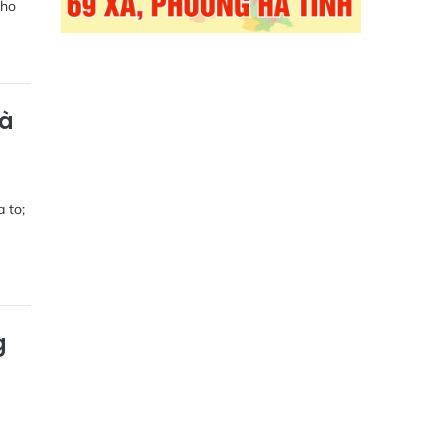
cho
và
 to;
g