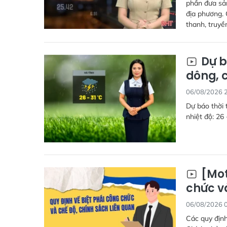
phần đưa sả
địa phương. 
thanh, truyề
Dự b
dông, 
06/08/2026 
Dự báo thời 
nhiệt độ: 26 
[Mot
chức v
06/08/2026 
Các quy định