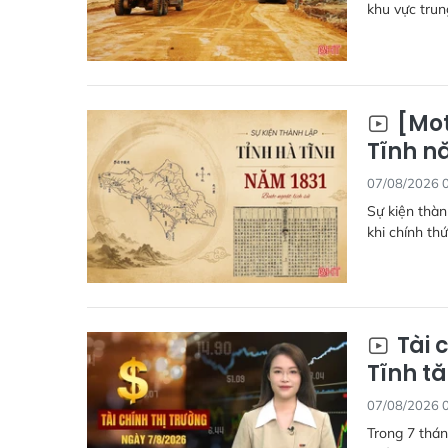
khu vực trun
[Mot
Tĩnh nă
07/08/2026 
Sự kiện thàn
khi chính th
Tài 
Tĩnh tă
07/08/2026 
Trong 7 thán