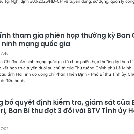
u tại Nghị định 300/2026/NĐ-CP về tuyển dụng, sử dụng, quản lý côn
ĩnh tham gia phiên họp thường kỳ Ban 
 ninh mạng quốc gia
07:46
n Chỉ đạo An ninh mạng quốc gia tổ chức phiên họp thường kỳ theo h
ếp kết hợp trực tuyến dưới sự chủ trì của Thủ tướng Chính phủ Lê Minh
ầu tỉnh Hà Tĩnh do đồng chí Phan Thiên Định - Phó Bí thư Tỉnh ủy, Ch
nh điều hành.
 bố quyết định kiểm tra, giám sát của 
rị, Ban Bí thư đợt 3 đối với BTV Tỉnh ủy 
07:03