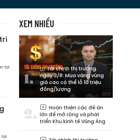
XEM NHIỀU
trì
n tại
Tài chính thị trường
ngày 3/8: Mua vàng vùng
giá cao có thể lỗ 10 triệu
đồng/lượng
Hoàn thiện các đề án
ng
lớn để mở rộng và phát
triển Khu kinh tế Vũng Áng
 tại