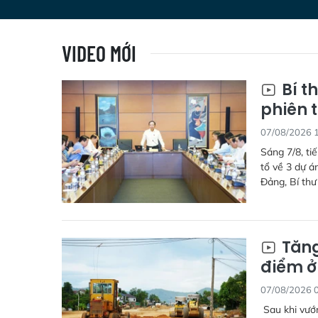
VIDEO MỚI
Bí t
phiên t
07/08/2026 
Sáng 7/8, ti
tổ về 3 dự 
Đảng, Bí thư
Tăng
điểm ở
07/08/2026 
Sau khi vướn