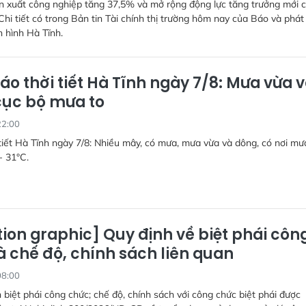
n xuất công nghiệp tăng 37,5% và mở rộng động lực tăng trưởng mới 
Chi tiết có trong Bản tin Tài chính thị trường hôm nay của Báo và phát
n hình Hà Tĩnh.
áo thời tiết Hà Tĩnh ngày 7/8: Mưa vừa 
cục bộ mưa to
22:00
tiết Hà Tĩnh ngày 7/8: Nhiều mây, có mưa, mưa vừa và dông, có nơi mưa
- 31°C.
ion graphic] Quy định về biệt phái côn
à chế độ, chính sách liên quan
08:00
 biệt phái công chức; chế độ, chính sách với công chức biệt phái được