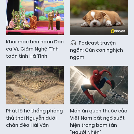
Khai mạc Liên hoan Dân
Podcast truyện
ca Ví, Giặm Nghệ Tĩnh
ngắn: Cún con nghịch
toàn tỉnh Hà Tĩnh
ngợm
Phát lộ hệ thống phòng
Món ăn quen thuộc của
thủ thời Nguyễn dưới
Việt Nam bất ngờ xuất
chân đèo Hải Vân
hiện trong bom tấn
"Người Nhện"