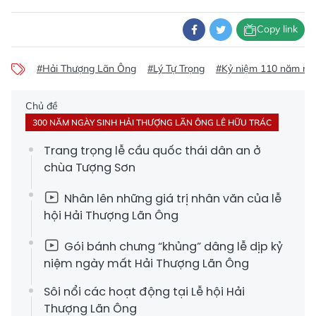
Copy link
#Hải Thượng Lãn Ông
#Lý Tự Trọng
#Kỷ niệm 110 năm ngà
Chủ đề
300 NĂM NGÀY SINH HẢI THƯỢNG LÃN ÔNG LÊ HỮU TRÁC
Trang trọng lễ cầu quốc thái dân an ở
chùa Tượng Sơn
Nhân lên những giá trị nhân văn của lễ
hội Hải Thượng Lãn Ông
Gói bánh chưng “khủng” dâng lễ dịp kỷ
niệm ngày mất Hải Thượng Lãn Ông
Sôi nổi các hoạt động tại Lễ hội Hải
Thượng Lãn Ông