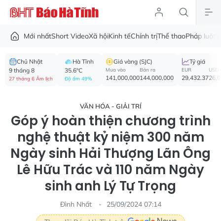
Mới nhất
Short Video
Xã hội
Kinh tế
Chính trị
Thể thao
Pháp luật
V
Chủ Nhật
Hà Tĩnh
Giá vàng (SJC)
Tỷ giá
9 tháng 8
35.6°C
Mua vào
Bán ra
EUR
USD
141,000,000
144,000,000
29,432.37
26,
27 tháng 6 Âm lịch
Độ ẩm 49%
VĂN HÓA - GIẢI TRÍ
Góp ý hoàn thiện chương trình
nghệ thuật kỷ niệm 300 năm
Ngày sinh Hải Thượng Lãn Ông
Lê Hữu Trác và 110 năm Ngày
sinh anh Lý Tự Trọng
Đình Nhất
25/09/2024 07:14