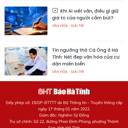
Khi AI viết văn, điều gì giữ
giá trị của người cầm bút?
VĂN HÓA - GIẢI TRÍ
Tín ngưỡng thờ Cá Ông ở Hà
Tĩnh: Nét đẹp văn hóa của cư
dân miền biển
VĂN HÓA - GIẢI TRÍ
Giấy phép số: 15/GP-BTTTT do Bộ Thông tin - Truyền thông cấp
ngày 17 tháng 01 năm 2022.
Giám đốc: Nghiêm Sỹ Đống
Trụ sở chính: Số 22, đường Phan Đình Phùng, phường Thành
Sen, tỉnh Hà Tĩnh