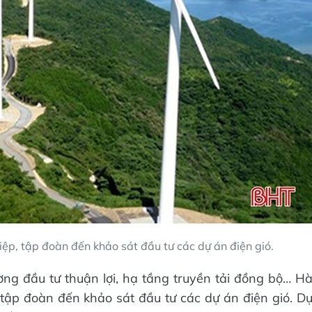
iệp, tập đoàn đến khảo sát đầu tư các dự án điện gió.
ờng đầu tư thuận lợi, hạ tầng truyền tải đồng bộ… H
 tập đoàn đến khảo sát đầu tư các dự án điện gió. D