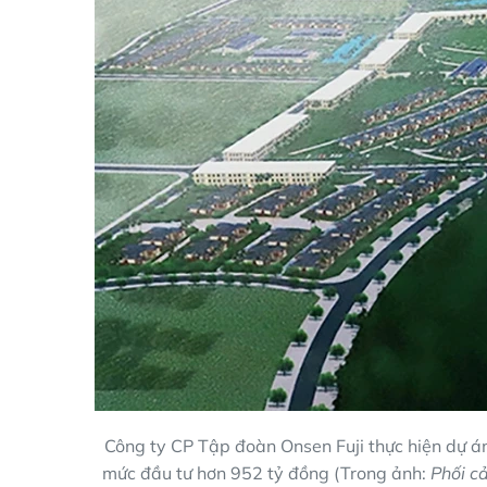
Công ty CP Tập đoàn Onsen Fuji thực hiện dự á
mức đầu tư hơn 952 tỷ đồng (Trong ảnh:
Phối c