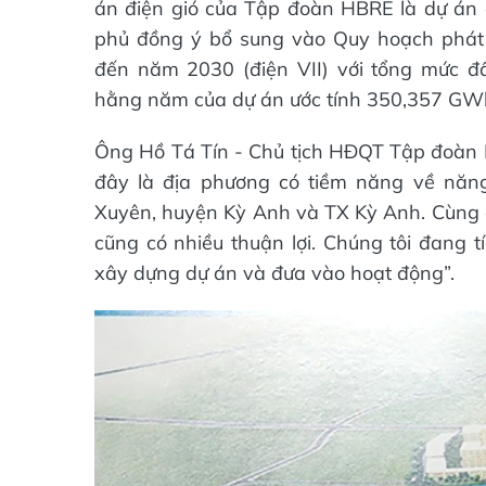
án điện gió của Tập đoàn HBRE là dự án 
phủ đồng ý bổ sung vào Quy hoạch phát t
đến năm 2030 (điện VII) với tổng mức đ
hằng năm của dự án ước tính 350,357 GW
Ông Hồ Tá Tín - Chủ tịch HĐQT Tập đoàn H
đây là địa phương có tiềm năng về năng
Xuyên, huyện Kỳ Anh và TX Kỳ Anh. Cùng đó
cũng có nhiều thuận lợi. Chúng tôi đang t
xây dựng dự án và đưa vào hoạt động”.