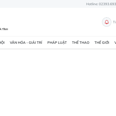
Hotline: 02393.69
T
HỘI
VĂN HÓA - GIẢI TRÍ
PHÁP LUẬT
THỂ THAO
THẾ GIỚI