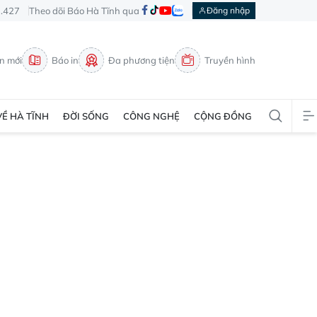
3.427
Theo dõi Báo Hà Tĩnh qua
Đăng nhập
in mới
Báo in
Đa phương tiện
Truyền hình
VỀ HÀ TĨNH
ĐỜI SỐNG
CÔNG NGHỆ
CỘNG ĐỒNG