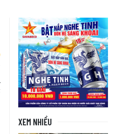
à
ư
ể
XEM NHIỀU