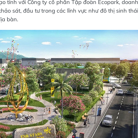
ạo tỉnh với Công ty cổ phần Tập đoàn Ecopark, doan
o sát, đầu tư trong các lĩnh vực như đô thị sinh thá
địa bàn.