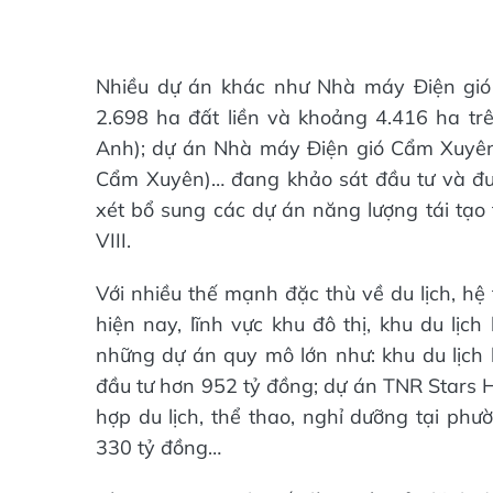
Nhiều dự án khác như Nhà máy Điện gió
2.698 ha đất liền và khoảng 4.416 ha t
Anh); dự án Nhà máy Điện gió Cẩm Xuyê
Cẩm Xuyên)… đang khảo sát đầu tư và đ
xét bổ sung các dự án năng lượng tái tạo
VIII.
Với nhiều thế mạnh đặc thù về du lịch, hệ 
hiện nay, lĩnh vực khu đô thị, khu du lịc
những dự án quy mô lớn như: khu du lịc
đầu tư hơn 952 tỷ đồng; dự án TNR Stars H
hợp du lịch, thể thao, nghỉ dưỡng tại phư
330 tỷ đồng…