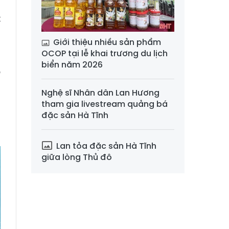
h
t
m
Giới thiệu nhiều sản phẩm
OCOP tại lễ khai trương du lịch
biển năm 2026
o
m
Nghệ sĩ Nhân dân Lan Hương
h
tham gia livestream quảng bá
m
đặc sản Hà Tĩnh
Lan tỏa đặc sản Hà Tĩnh
giữa lòng Thủ đô