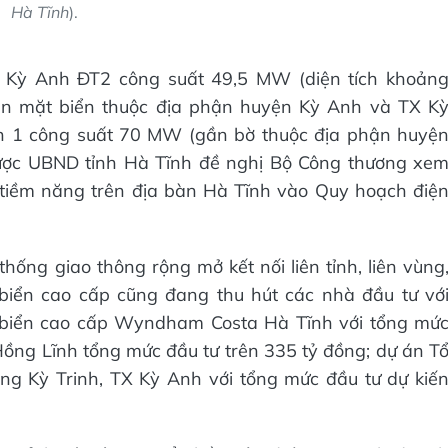
Hà Tĩnh
).
 Kỳ Anh ĐT2 công suất 49,5 MW (diện tích khoản
rên mặt biển thuộc địa phận huyện Kỳ Anh và TX K
n 1 công suất 70 MW (gần bờ thuộc địa phận huyệ
ược UBND tỉnh Hà Tĩnh đề nghị Bộ Công thương xe
 tiềm năng trên địa bàn Hà Tĩnh vào Quy hoạch điệ
thống giao thông rộng mở kết nối liên tỉnh, liên vùng
h biển cao cấp cũng đang thu hút các nhà đầu tư vớ
h biển cao cấp Wyndham Costa Hà Tĩnh với tổng mứ
ồng Lĩnh tổng mức đầu tư trên 335 tỷ đồng; dự án T
ờng Kỳ Trinh, TX Kỳ Anh với tổng mức đầu tư dự kiế