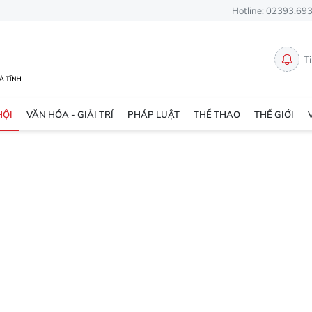
Hotline: 02393.69
T
HỘI
VĂN HÓA - GIẢI TRÍ
PHÁP LUẬT
THỂ THAO
THẾ GIỚI