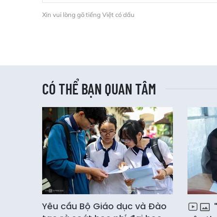
Xin vui lòng gõ tiếng Việt có dấu
CÓ THỂ BẠN QUAN TÂM
Yêu cầu Bộ Giáo dục và Đào
"