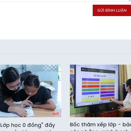
GỬI BÌNH LUẬN
Bốc thăm xếp lớp - b
Lớp học 0 đồng" đầy