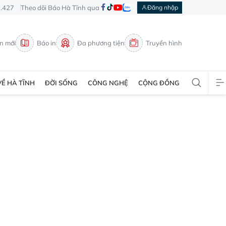
3.427
Theo dõi Báo Hà Tĩnh qua
Đăng nhập
in mới
Báo in
Đa phương tiện
Truyền hình
VỀ HÀ TĨNH
ĐỜI SỐNG
CÔNG NGHỆ
CỘNG ĐỒNG