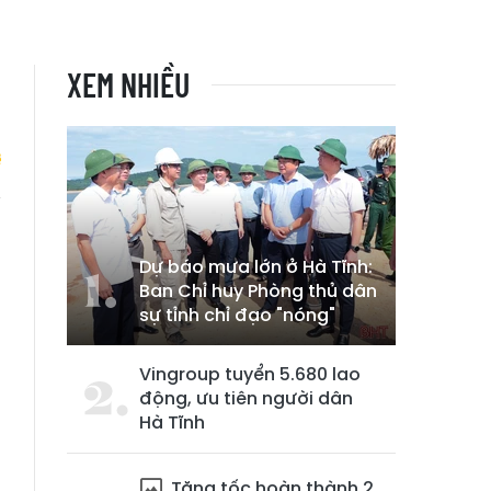
XEM NHIỀU
n
Dự báo mưa lớn ở Hà Tĩnh:
Ban Chỉ huy Phòng thủ dân
sự tỉnh chỉ đạo "nóng"
Vingroup tuyển 5.680 lao
động, ưu tiên người dân
Hà Tĩnh
Tăng tốc hoàn thành 2