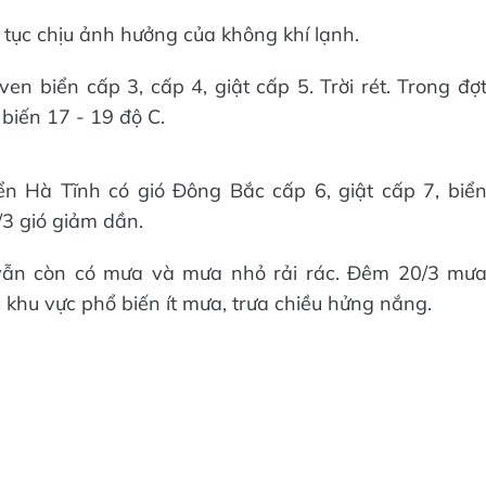
 tục chịu ảnh hưởng của không khí lạnh.
ven biển cấp 3, cấp 4, giật cấp 5. Trời rét. Trong đợ
biến 17 - 19 độ C.
ển Hà Tĩnh có gió Đông Bắc cấp 6, giật cấp 7, biể
/3 gió giảm dần.
 vẫn còn có mưa và mưa nhỏ rải rác. Đêm 20/3 mư
ác khu vực phổ biến ít mưa, trưa chiều hửng nắng.