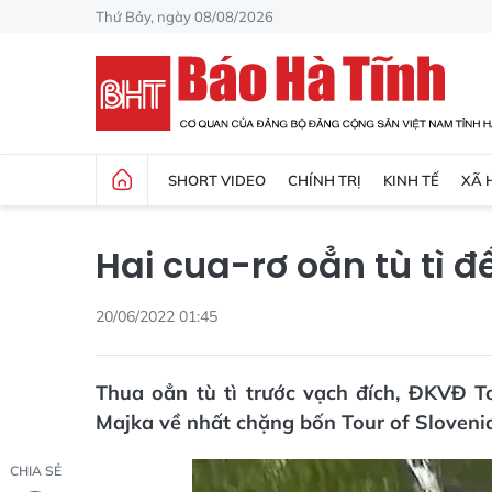
Thứ Bảy, ngày 08/08/2026
SHORT VIDEO
CHÍNH TRỊ
KINH TẾ
XÃ 
Hai cua-rơ oẳn tù tì đ
20/06/2022 01:45
Thua oẳn tù tì trước vạch đích, ĐKVĐ T
Majka về nhất chặng bốn Tour of Sloveni
CHIA SẺ