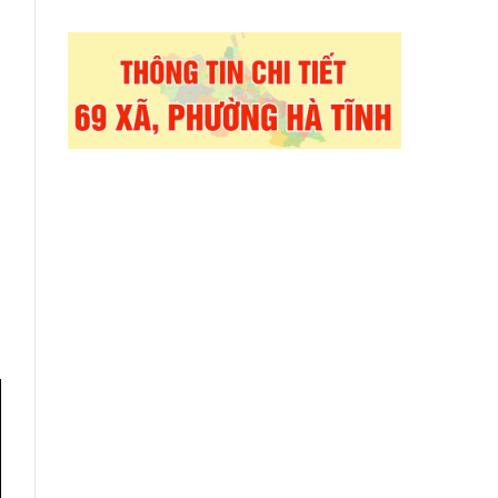
n
ề
ể
m
i
à