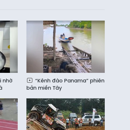
i nhờ
“Kênh đào Panama” phiên
à
bản miền Tây