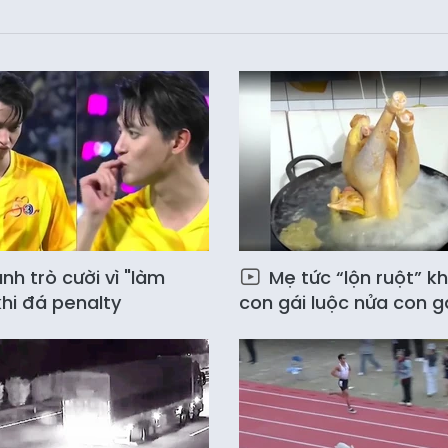
nh trò cười vì "làm
Mẹ tức “lộn ruột” kh
hi đá penalty
con gái luộc nửa con g