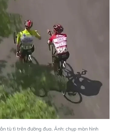
oẳn tù tì trên đường đua. Ảnh: chụp màn hình