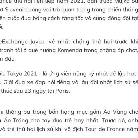
ance thứ hai liên tiếp năm 2021, dẫn trước Majka b
ơ Slovenia đóng vai trò quan trọng trong chiến thắn
iện cuộc đua bằng cách tăng tốc và cùng đồng đội tạ
i.
eExchange-Jayco, về nhất chặng thứ hai trước kh
tranh tài ở quê hương Komenda trong chặng áp chót
ẫn đầu.
 Tokyo 2021 - là ứng viên nặng ký nhất để lập hat
 Giải đua xe đạp nổi tiếng và lâu đời nhất lịch sử s
thúc sau 23 ngày tại Paris.
 khi thắng ba trong bốn hạng mục gồm Áo Vàng ch
à Áo Trắng cho tay đua trẻ hay nhất. Trước đó, an
à trẻ thứ hai lịch sử khi vô địch Tour de France nă