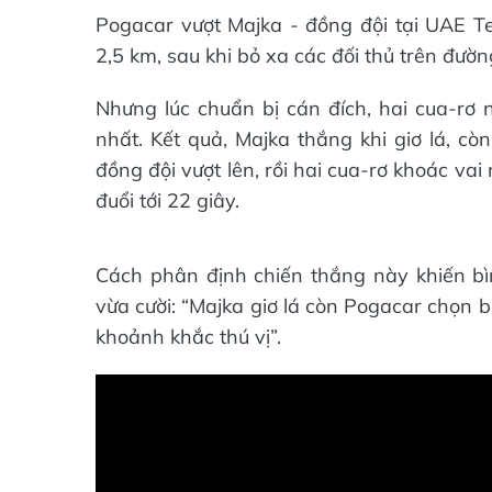
Pogacar vượt Majka - đồng đội tại UAE T
2,5 km, sau khi bỏ xa các đối thủ trên đườn
Nhưng lúc chuẩn bị cán đích, hai cua-rơ n
nhất. Kết quả, Majka thắng khi giơ lá, c
đồng đội vượt lên, rồi hai cua-rơ khoác v
đuổi tới 22 giây.
Cách phân định chiến thắng này khiến bì
vừa cười: “Majka giơ lá còn Pogacar chọn 
khoảnh khắc thú vị”.