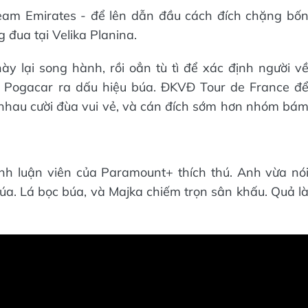
eam Emirates - để lên dẫn đầu cách đích chặng bố
g đua tại Velika Planina.
ày lại song hành, rồi oẳn tù tì để xác định người v
òn Pogacar ra dấu hiệu búa. ĐKVĐ Tour de France đ
ai nhau cười đùa vui vẻ, và cán đích sớm hơn nhóm bá
nh luận viên của Paramount+ thích thú. Anh vừa nó
búa. Lá bọc búa, và Majka chiếm trọn sân khấu. Quả l