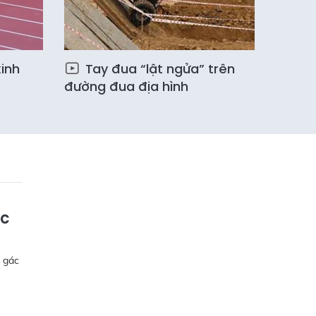
inh
Tay đua “lật ngửa” trên
đường đua địa hình
ốc
 gác