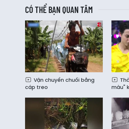
CÓ THỂ BẠN QUAN TÂM
Vận chuyển chuối bằng
Thà
cáp treo
màu" k