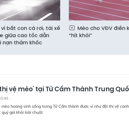
vì bắt con cá rơi, tài xế
Mèo cho VĐV điền k
e giữa cao tốc dẫn
“hít khói”
i nạn thảm khốc
’thị vệ mèo' tại Tử Cấm Thành Trung Qu
03:45
 mèo hoang sinh sống trong Tử Cấm thành được ví như đội thị vệ canh
 quý giá khỏi loài chuột.