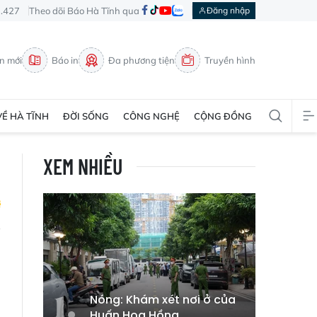
3.427
Theo dõi Báo Hà Tĩnh qua
Đăng nhập
in mới
Báo in
Đa phương tiện
Truyền hình
VỀ HÀ TĨNH
ĐỜI SỐNG
CÔNG NGHỆ
CỘNG ĐỒNG
XEM NHIỀU
l
Nóng: Khám xét nơi ở của
Huấn Hoa Hồng