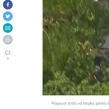
0
Pogacar (trái) và Majka (phải) 