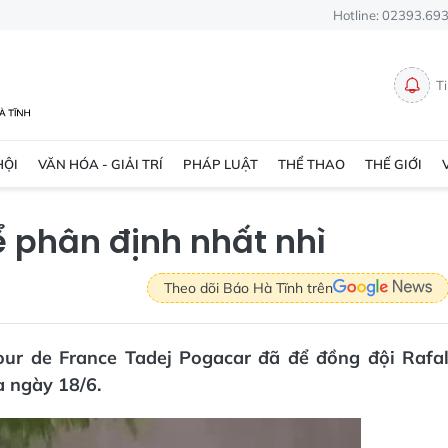
Hotline: 02393.69
T
HỘI
VĂN HÓA - GIẢI TRÍ
PHÁP LUẬT
THỂ THAO
THẾ GIỚI
ể phân định nhất nhì
Theo dõi Báo Hà Tĩnh trên
our de France Tadej Pogacar đã để đồng đội Rafa
a ngày 18/6.