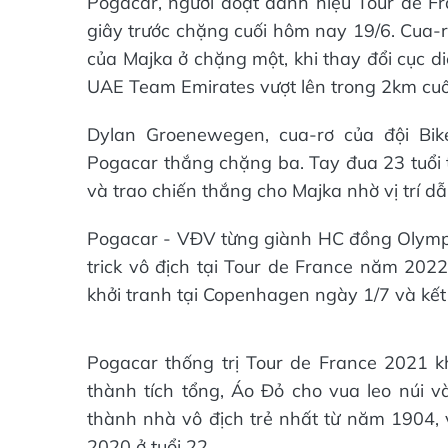
Pogacar, người đoạt danh hiệu Tour de Fr
giây trước chặng cuối hôm nay 19/6. Cua-r
của Majka ở chặng một, khi thay đổi cục d
UAE Team Emirates vượt lên trong 2km cuố
Dylan Groenewegen, cua-rơ của đội Bik
Pogacar thắng chặng ba. Tay đua 23 tuổi 
và trao chiến thắng cho Majka nhờ vị trí d
Pogacar - VĐV từng giành HC đồng Olympic
trick vô địch tại Tour de France năm 2022.
khởi tranh tại Copenhagen ngày 1/7 và kết 
Pogacar thống trị Tour de France 2021
thành tích tổng, Áo Đỏ cho vua leo núi v
thành nhà vô địch trẻ nhất từ năm 1904, v
2020 ở tuổi 22.