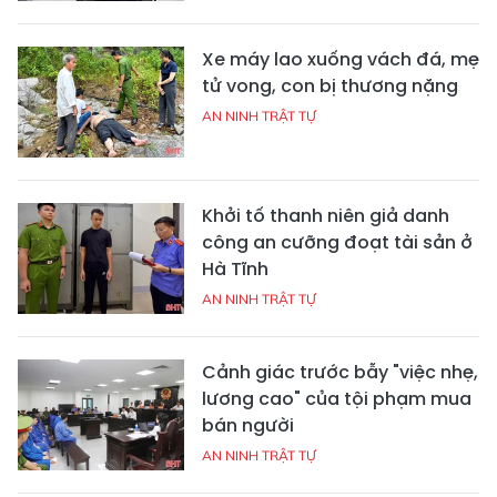
Xe máy lao xuống vách đá, mẹ
tử vong, con bị thương nặng
AN NINH TRẬT TỰ
Khởi tố thanh niên giả danh
công an cưỡng đoạt tài sản ở
Hà Tĩnh
AN NINH TRẬT TỰ
Cảnh giác trước bẫy "việc nhẹ,
lương cao" của tội phạm mua
bán người
AN NINH TRẬT TỰ