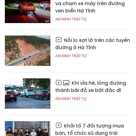
va chạm xe máy trên đường
ven biển Hà Tĩnh
AN NINH TRẬT TỰ
Nỗi lo sạt lở trên các tuyến
đường ở Hà Tĩnh
AN NINH TRẬT TỰ
Khi vỉa hè, lòng đường
thành bãi đỗ xe bất đắc dĩ
AN NINH TRẬT TỰ
Khởi tố 7 đối tượng mua
bán, tổ chức sử dụng trái