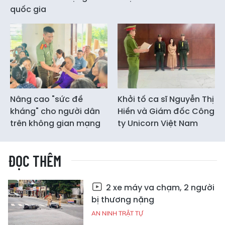
quốc gia
Nâng cao "sức đề
Khởi tố ca sĩ Nguyễn Thị
kháng" cho người dân
Hiền và Giám đốc Công
trên không gian mạng
ty Unicorn Việt Nam
ĐỌC THÊM
2 xe máy va chạm, 2 người
bị thương nặng
AN NINH TRẬT TỰ