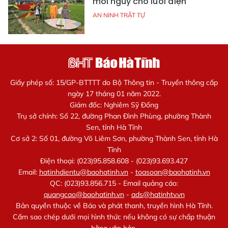
mối nguy cho lưới điện
AN NINH TRẬT TỰ
Giấy phép số: 15/GP-BTTTT do Bộ Thông tin - Truyền thông cấp
ngày 17 tháng 01 năm 2022.
Giám đốc: Nghiêm Sỹ Đống
Trụ sở chính: Số 22, đường Phan Đình Phùng, phường Thành
Sen, tỉnh Hà Tĩnh
Cơ sở 2: Số 01, đường Võ Liêm Sơn, phường Thành Sen, tỉnh Hà
Tĩnh
Điện thoại: (023)95.858.608 - (023)93.693.427
Email:
hatinhdientu@baohatinh.vn
-
toasoan@baohatinh.vn
QC: (023)93.856.715 - Email quảng cáo:
quangcao@baohatinh.vn
-
ads@hatinhtv.vn
Bản quyền thuộc về Báo và phát thanh, truyền hình Hà Tĩnh.
Cấm sao chép dưới mọi hình thức nếu không có sự chấp thuận