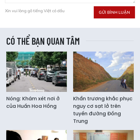
Xin vui lòng gõ tiếng Việt có dấu
GỬI BÌNH LUẬN
CÓ THỂ BẠN QUAN TÂM
Nóng: Khám xét nơi ở
Khẩn trương khắc phục
của Huấn Hoa Hồng
nguy cơ sạt lở trên
tuyến đường Đồng
Trung