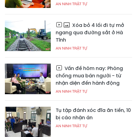
AN NINH TRẬT TỰ
Xóa bỏ 4 lối đi tự mở
ngang qua đường sắt ở Hà
Tĩnh
AN NINH TRẬT TỰ
Vấn đề hôm nay: Phòng
chống mua bán người - từ
nhận diện đến hành động
AN NINH TRẬT TỰ
Tụ tập đánh xóc đĩa ăn tiền, 10
bị cáo nhận án
AN NINH TRẬT TỰ