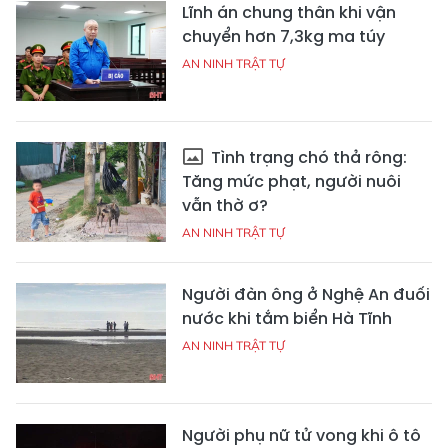
Lĩnh án chung thân khi vận
chuyển hơn 7,3kg ma túy
AN NINH TRẬT TỰ
Tình trạng chó thả rông:
Tăng mức phạt, người nuôi
vẫn thờ ơ?
AN NINH TRẬT TỰ
Người đàn ông ở Nghệ An đuối
nước khi tắm biển Hà Tĩnh
AN NINH TRẬT TỰ
Người phụ nữ tử vong khi ô tô