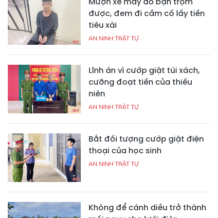
Mượn xe máy do bạn trộm
được, đem đi cầm cố lấy tiền
tiêu xài
AN NINH TRẬT TỰ
Lĩnh án vì cướp giật túi xách,
cưỡng đoạt tiền của thiếu
niên
AN NINH TRẬT TỰ
Bắt đối tượng cướp giật điện
thoại của học sinh
AN NINH TRẬT TỰ
Không để cánh diều trở thành