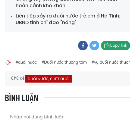
hoàn cảnh khó khăn
Liên tiếp xảy ra đuối nước trẻ em ở Hà Tĩnh:
UBND tỉnh chỉ đạo "nóng"
Copy link
#đuối nước
#Đuối nước thương tâm
#vụ đuối nước thương
Chủ đề
ĐUỐI NƯỚC, CHẾT ĐUỐI
BÌNH LUẬN