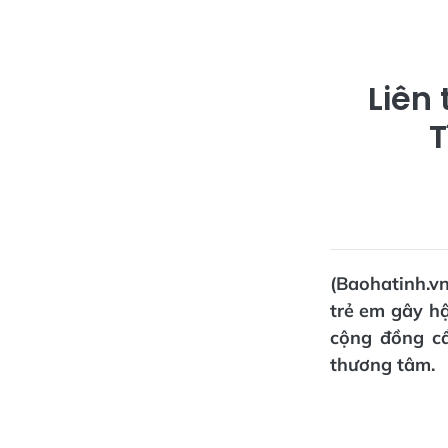
Liên 
T
(Baohatinh.vn
trẻ em gây hậ
cộng đồng cầ
thương tâm.