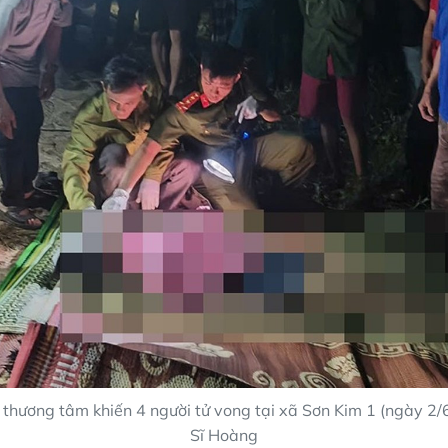
 thương tâm khiến 4 người tử vong tại xã Sơn Kim 1 (ngày 2/
Sĩ Hoàng