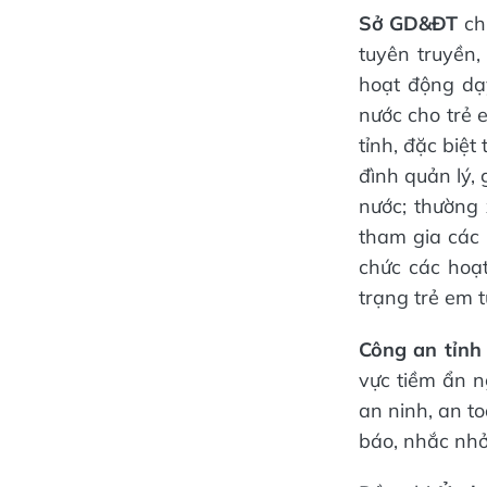
Sở GD&ĐT
chủ
tuyên truyền,
hoạt động dạ
nước cho trẻ 
tỉnh, đặc biệt
đình quản lý, 
nước; thường
tham gia các 
chức các hoạ
trạng trẻ em t
Công an tỉn
vực tiềm ẩn n
an ninh, an to
báo, nhắc nhở