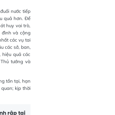
đuối nước tiếp
ệu quả hơn. Để
át huy vai trò,
a đình và cộng
hất các vụ tai
u các sở, ban,
, hiệu quả các
 Thủ tướng và
ng tồn tại, hạn
quan; kịp thời
nh rập tại