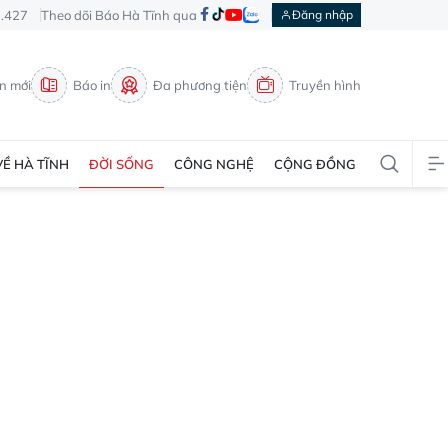
3.427
Theo dõi Báo Hà Tĩnh qua
Đăng nhập
in mới
Báo in
Đa phương tiện
Truyền hình
VỀ HÀ TĨNH
ĐỜI SỐNG
CÔNG NGHỆ
CỘNG ĐỒNG