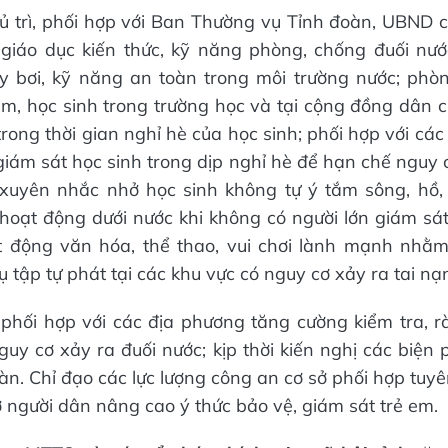
 trì, phối hợp với Ban Thường vụ Tỉnh đoàn, UBND c
 giáo dục kiến thức, kỹ năng phòng, chống đuối nướ
y bơi, kỹ năng an toàn trong môi trường nước; phòn
em, học sinh trong trường học và tại cộng đồng dân c
 trong thời gian nghỉ hè của học sinh; phối hợp với các
giám sát học sinh trong dịp nghỉ hè để hạn chế nguy 
 xuyên nhắc nhở học sinh không tự ý tắm sông, hồ, 
hoạt động dưới nước khi không có người lớn giám sát.
t động văn hóa, thể thao, vui chơi lành mạnh nhằm
ụ tập tự phát tại các khu vực có nguy cơ xảy ra tai nạ
h
phối hợp với các địa phương tăng cường kiểm tra, r
guy cơ xảy ra đuối nước; kịp thời kiến nghị các biệ
àn. Chỉ đạo các lực lượng công an cơ sở phối hợp tuy
 người dân nâng cao ý thức bảo vệ, giám sát trẻ em.