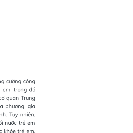
ng cường công
ẻ em, trong đó
, cơ quan Trung
a phương, gia
nh. Tuy nhiên,
ối nước trẻ em
c khỏe trẻ em,