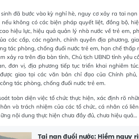
 sinh đã bước vào kỳ nghỉ hè, nguy cơ xảy ra tai nạn 
 nếu không có các biện pháp quyết liệt, đồng bộ, hi
cao hiệu lực, hiệu quả quản lý nhà nước về trẻ em, ph
ủa các cấp, các ngành, chính quyền địa phương, gi
ng tác phòng, chống đuối nước trẻ em, hạn chế thấp n
m xảy ra trên địa bàn tỉnh, Chủ tịch UBND tỉnh yêu cầ
n, đơn vị, địa phương tiếp tục triển khai nghiêm túc
được giao tại các văn bản chỉ đạo của Chính phủ,
công tác phòng, chống đuối nước trẻ em.
soát toàn diện việc tổ chức thực hiện, xác định rõ nhữ
hân và trách nhiệm của các tổ chức, cá nhân có liên 
ững nội dung thực hiện chưa đầy đủ, chưa hiệu quả...
Tai nạn đuối nước: Hiểm nguy rì