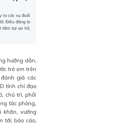
y ra các vụ đuối
i. Điều đáng lo
ư tắm tại ao hồ,
ờng hướng dẫn,
ước trẻ em trên
 đánh giá các
 tỉnh chỉ đạo
, chủ trì, phối
công tác phòng,
ó khăn, vướng
 tới; báo cáo,