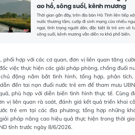
ao hồ, sông suối, kênh mương
Thời gian gần đây, trên địa bàn Hà Tĩnh liên tiếp xả
nước thương tâm, cướp đi sinh mạng của nhiều ngườ
ngại, tình trạng người dân, đặc biệt là trẻ em vô t
sông suối, kênh mương vẫn diễn ra khá phổ biến.
ì, phối hợp với các cơ quan, đơn vị liên quan tăng cư
đốc việc thực hiện các giải pháp phòng, chống đuối n
; chủ động nắm bắt tình hình, tổng hợp, phân tích,
dẫn đến tai nạn đuối nước trẻ em để tham mưu UBND
 quả, phù hợp với diễn biến tình hình thực tế. Cùng đó
n vị liên quan rà soát, đánh giá kết quả triển khai 
ước trẻ em tại các địa phương; tổng hợp những kh
giải pháp nâng cao hiệu quả thực hiện trong thời gian
D tỉnh trước ngày 8/6/2026.