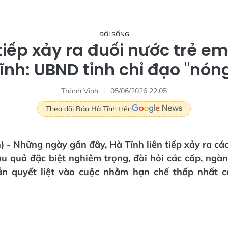
ĐỜI SỐNG
tiếp xảy ra đuối nước trẻ e
ĩnh: UBND tỉnh chỉ đạo "nón
Thành Vinh
05/06/2026 22:05
Theo dõi Báo Hà Tĩnh trên
) - Những ngày gần đây, Hà Tĩnh liên tiếp xảy ra cá
u quả đặc biệt nghiêm trọng, đòi hỏi các cấp, ngàn
n quyết liệt vào cuộc nhằm hạn chế thấp nhất c