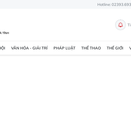
Hotline: 02393.69
T
HỘI
VĂN HÓA - GIẢI TRÍ
PHÁP LUẬT
THỂ THAO
THẾ GIỚI