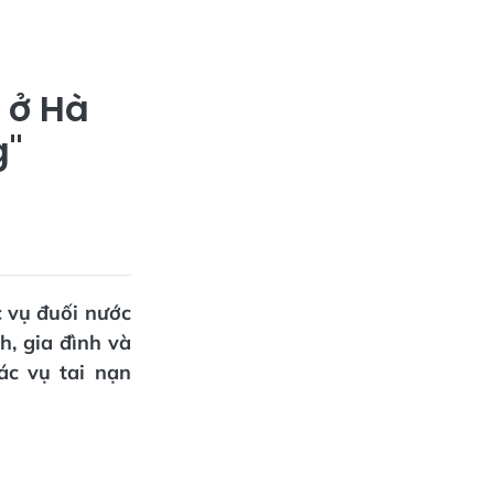
m ở Hà
g"
c vụ đuối nước
h, gia đình và
ác vụ tai nạn