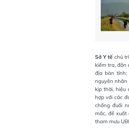
Sở Y tế
chủ tr
kiểm tra, đôn 
địa bàn tỉnh
nguyên nhân 
kịp thời, hiệu
hợp với các đơ
chống đuối n
mắc, đề xuất 
tham mưu UBN