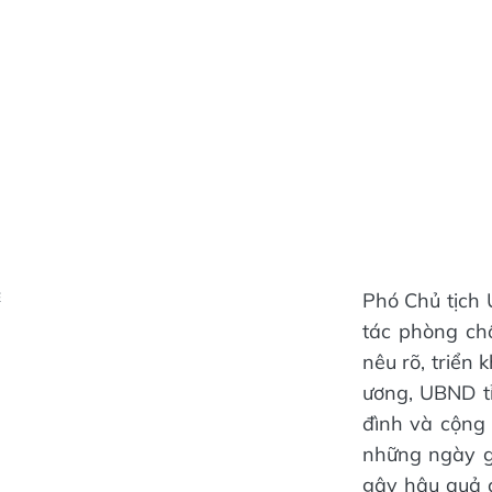
Phó Chủ tịch
Ẻ
tác phòng chố
nêu rõ, triển 
ương, UBND t
đình và cộng 
những ngày gầ
gây hậu quả đ