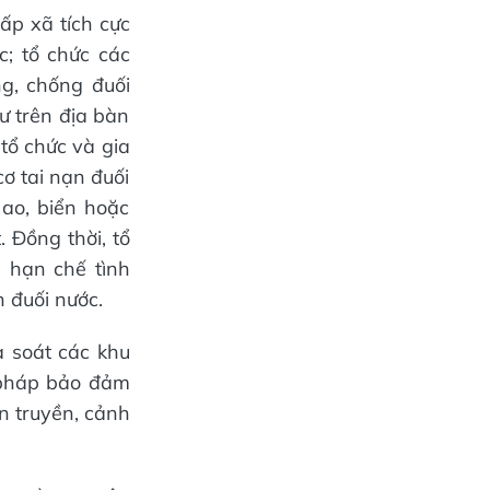
ấp xã tích cực
c; tổ chức các
g, chống đuối
ư trên địa bàn
 tổ chức và gia
cơ tai nạn đuối
ao, biển hoặc
 Đồng thời, tổ
 hạn chế tình
n đuối nước.
à soát các khu
n pháp bảo đảm
ên truyền, cảnh