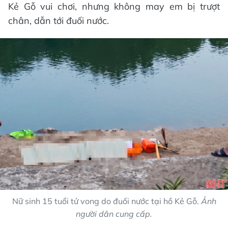
Kẻ Gỗ vui chơi, nhưng không may em bị trượt
chân, dẫn tới đuối nước.
Nữ sinh 15 tuổi tử vong do đuối nước tại hồ Kẻ Gỗ.
Ảnh
người dân cung cấp.