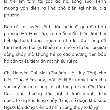
là trẻ em tắm tại các ao hồ, sông suối, kênh
mương vẫn diễn ra khá phổ biến tại nhiều địa
phương.
Đơn cử, tại tuyến kênh dẫn nước đi qua địa bàn
phường Hà Huy Tập, vào mỗi buổi chiều, khi thời
tiết dịu hơn, hàng chục em nhỏ lại tập trung để
tắm mát và bơi lội. Nhiều em nhỏ vô tư bơi lội giữa
dòng chảy mà không hề có các phương tiện bảo
hộ cần thiết, tiềm ẩn rất nhiều rủi ro.
Chị Nguyễn Thị Mai (Phường Hà Huy Tập) cho
biết: “Thời điểm này, thời tiết khắc nghiệt nên khu
vực này lúc nào cũng có rất đông trẻ em đến tắm.
Các cháu thường đùa nghịch khá mạnh dưới
nước, trong khi dòng chảy ở một số đoạn khá sâu.
Người lớn đứng trên bờ nhìn cũng thấy lo lắng”.