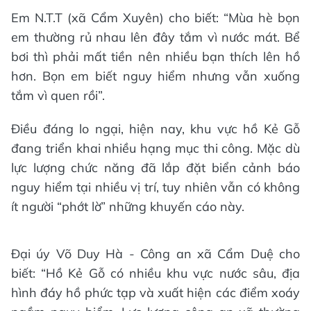
Em N.T.T (xã Cẩm Xuyên) cho biết: “Mùa hè bọn
em thường rủ nhau lên đây tắm vì nước mát. Bể
bơi thì phải mất tiền nên nhiều bạn thích lên hồ
hơn. Bọn em biết nguy hiểm nhưng vẫn xuống
tắm vì quen rồi”.
Điều đáng lo ngại, hiện nay, khu vực hồ Kẻ Gỗ
đang triển khai nhiều hạng mục thi công. Mặc dù
lực lượng chức năng đã lắp đặt biển cảnh báo
nguy hiểm tại nhiều vị trí, tuy nhiên vẫn có không
ít người “phớt lờ” những khuyến cáo này.
Đại úy Võ Duy Hà - Công an xã Cẩm Duệ cho
biết: “Hồ Kẻ Gỗ có nhiều khu vực nước sâu, địa
hình đáy hồ phức tạp và xuất hiện các điểm xoáy