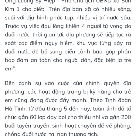
Ông Lương Sỹ Hiệp - Phó Chủ tịch UBND xã Sơn
Kim 1 cho biết: “Trên địa bàn xã có nhiều sông,
suối với địa hình phức tạp, nhiều vị trí nước sâu.
Trước vụ việc đau lòng khiến 4 người tử vong do
đuối nước, thời gian tới, địa phương sẽ tiếp tục rà
soát các điểm nguy hiểm, khu vực từng xảy ra
đuối nước để bổ sung biển cảnh báo, góp phần
bảo đảm an toàn cho người dân, đặc biệt là trẻ
em”.
Bên cạnh sự vào cuộc của chính quyền địa
phương, các hoạt động trang bị kỹ năng cho trẻ
em cũng đang được đẩy mạnh. Theo Tỉnh đoàn
Hà Tĩnh, từ đầu tháng 5 đến nay, toàn tỉnh đã tổ
chức gần 60 lớp dạy bơi cho thiếu nhi và gần 200
buổi tuyên truyền, sinh hoạt chuyên đề về phòng,
chống đuối nước, tai nạn thương tích.