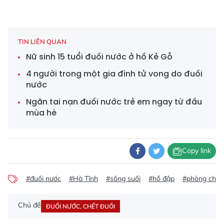
TIN LIÊN QUAN
Nữ sinh 15 tuổi đuối nước ở hồ Kẻ Gỗ
4 người trong một gia đình tử vong do đuối
nước
Ngăn tai nạn đuối nước trẻ em ngay từ đầu
mùa hè
Copy link
#đuối nước
#Hà Tĩnh
#sông suối
#hồ đập
#phòng chố
Chủ đề
ĐUỐI NƯỚC, CHẾT ĐUỐI