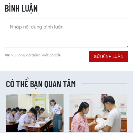
BÌNH LUẬN
Xin vui lòng gõ tiếng Việt có dấu
GỬI BÌNH LUẬN
CÓ THỂ BẠN QUAN TÂM