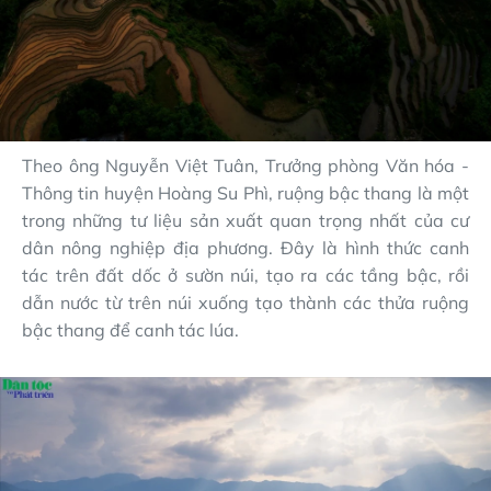
Theo ông Nguyễn Việt Tuân, Trưởng phòng Văn hóa -
Thông tin huyện Hoàng Su Phì, ruộng bậc thang là một
trong những tư liệu sản xuất quan trọng nhất của cư
dân nông nghiệp địa phương. Đây là hình thức canh
tác trên đất dốc ở sườn núi, tạo ra các tầng bậc, rồi
dẫn nước từ trên núi xuống tạo thành các thửa ruộng
bậc thang để canh tác lúa.