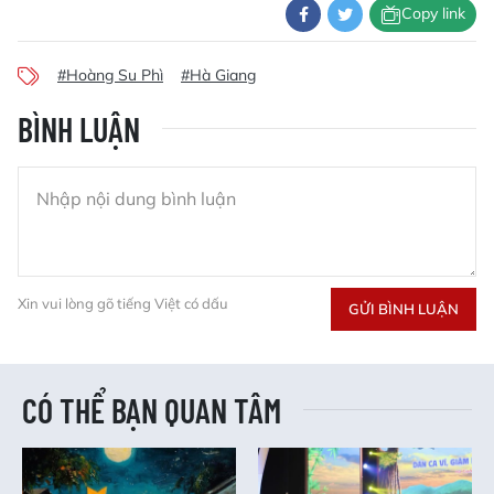
Copy link
#Hoàng Su Phì
#Hà Giang
BÌNH LUẬN
Xin vui lòng gõ tiếng Việt có dấu
GỬI BÌNH LUẬN
CÓ THỂ BẠN QUAN TÂM