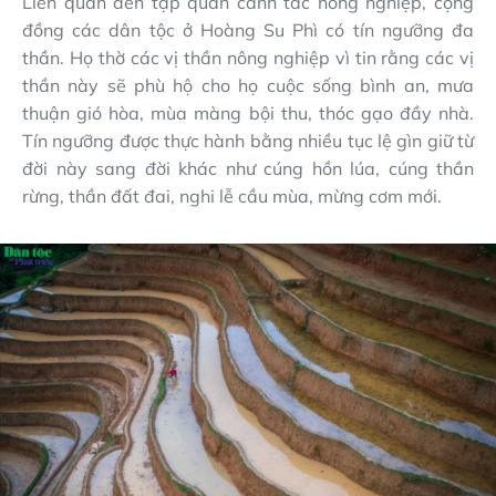
Liên quan đến tập quán canh tác nông nghiệp, cộng
đồng các dân tộc ở Hoàng Su Phì có tín ngưỡng đa
thần. Họ thờ các vị thần nông nghiệp vì tin rằng các vị
thần này sẽ phù hộ cho họ cuộc sống bình an, mưa
thuận gió hòa, mùa màng bội thu, thóc gạo đầy nhà.
Tín ngưỡng được thực hành bằng nhiều tục lệ gìn giữ từ
đời này sang đời khác như cúng hồn lúa, cúng thần
rừng, thần đất đai, nghi lễ cầu mùa, mừng cơm mới.