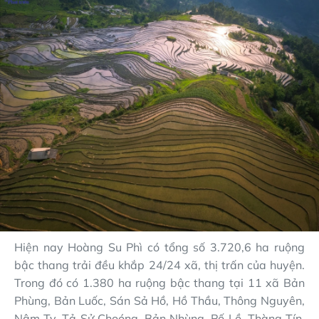
Hiện nay Hoàng Su Phì có tổng số 3.720,6 ha ruộng
bậc thang trải đều khắp 24/24 xã, thị trấn của huyện.
Trong đó có 1.380 ha ruộng bậc thang tại 11 xã Bản
Phùng, Bản Luốc, Sán Sả Hồ, Hồ Thầu, Thông Nguyên,
Nậm Ty, Tả Sử Choóng, Bản Nhùng, Pố Lồ, Thàng Tín,