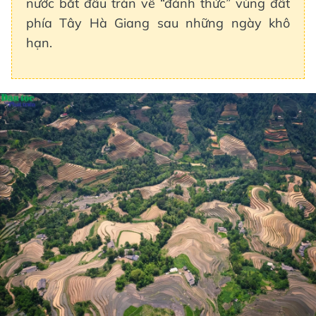
nước bắt đầu tràn về “đánh thức” vùng đất
phía Tây Hà Giang sau những ngày khô
hạn.