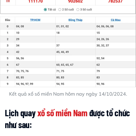
Kết quả xổ số miền Nam hôm nay ngày 14/10/2024.
Lịch quay
xổ số miền Nam
được tổ chức
như sau: