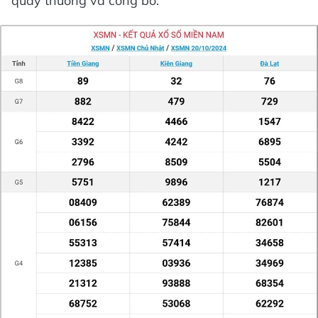
quay thưởng và công bố.