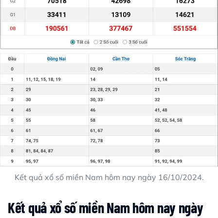
Kết quả xổ số miền Nam hôm nay ngày 16/10/2024.
Kết quả xổ số miền Nam hôm nay ngày