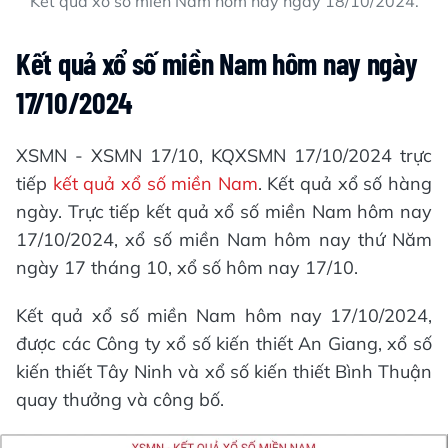
Kết quả xổ số miền Nam hôm nay ngày 18/10/2024.
Kết quả xổ số miền Nam hôm nay ngày
17/10/2024
XSMN - XSMN 17/10, KQXSMN 17/10/2024 trực
tiếp
kết quả xổ số miền Nam
. Kết quả xổ số hàng
ngày. Trực tiếp kết quả xổ số miền Nam hôm nay
17/10/2024, xổ số miền Nam hôm nay thứ Năm
ngày 17 tháng 10, xổ số hôm nay 17/10.
Kết quả xổ số miền Nam hôm nay 17/10/2024,
được các Công ty xổ số kiến thiết An Giang, xổ số
kiến thiết Tây Ninh và xổ số kiến thiết Bình Thuận
quay thưởng và công bố.