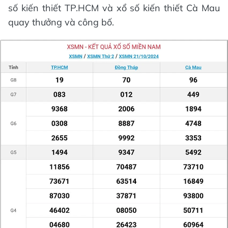
số kiến thiết TP.HCM và xổ số kiến thiết Cà Mau
quay thưởng và công bố.