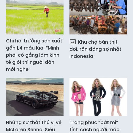
Chi hội trưởng sản xuất
Khu chợ bán thịt
gần 1,4 mẫu lúa: “Mình
dơi, rắn đáng sợ nhất
phải cố gắng làm kinh
Indonesia
tế giỏi thì người dân
mới nghe”
Những sự thật thú vị về
Trang phục “bật mí”
McLaren Senna: Siêu
tính cách người mặc