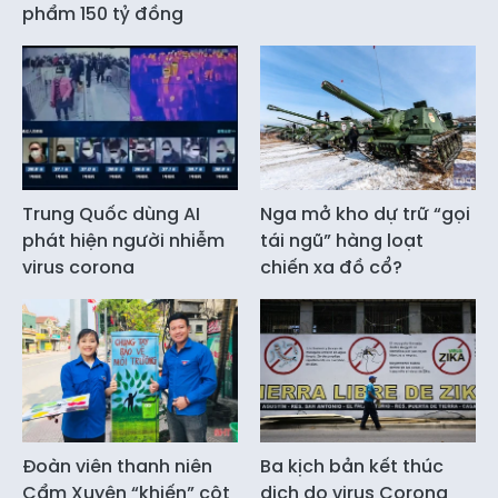
phẩm 150 tỷ đồng
Trung Quốc dùng AI
Nga mở kho dự trữ “gọi
phát hiện người nhiễm
tái ngũ” hàng loạt
virus corona
chiến xa đồ cổ?
Đoàn viên thanh niên
Ba kịch bản kết thúc
Cẩm Xuyên “khiến” cột
dịch do virus Corona