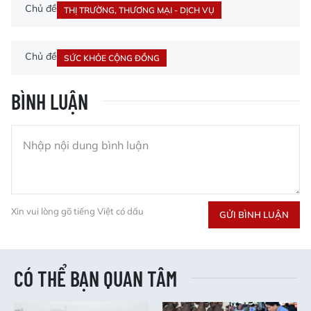
Chủ đề
THỊ TRƯỜNG, THƯƠNG MẠI - DỊCH VỤ
Chủ đề
SỨC KHỎE CỘNG ĐỒNG
BÌNH LUẬN
Xin vui lòng gõ tiếng Việt có dấu
GỬI BÌNH LUẬN
CÓ THỂ BẠN QUAN TÂM