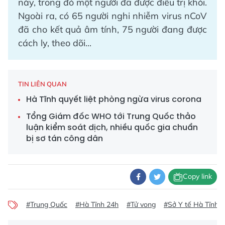
này, trong đó một người đã được điều trị khỏi.
Ngoài ra, có 65 người nghi nhiễm virus nCoV
đã cho kết quả âm tính, 75 người đang được
cách ly, theo dõi...
TIN LIÊN QUAN
Hà Tĩnh quyết liệt phòng ngừa virus corona
Tổng Giám đốc WHO tới Trung Quốc thảo
luận kiểm soát dịch, nhiều quốc gia chuẩn
bị sơ tán công dân
Copy link
#Trung Quốc
#Hà Tĩnh 24h
#Tử vong
#Sở Y tế Hà Tĩnh