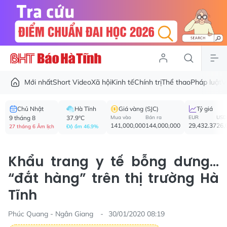
Mới nhất
Short Video
Xã hội
Kinh tế
Chính trị
Thể thao
Pháp luật
V
Chủ Nhật
Hà Tĩnh
Giá vàng (SJC)
Tỷ giá
9 tháng 8
37.9°C
Mua vào
Bán ra
EUR
USD
141,000,000
144,000,000
29,432.37
26,
27 tháng 6 Âm lịch
Độ ẩm 46.9%
Khẩu trang y tế bỗng dưng...
“đắt hàng” trên thị trường Hà
Tĩnh
Phúc Quang - Ngân Giang
30/01/2020 08:19