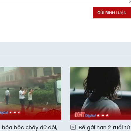
GỬI BÌNH LUẬN
 hỏa bốc cháy dữ dội,
Bé gái hơn 2 tuổi tử