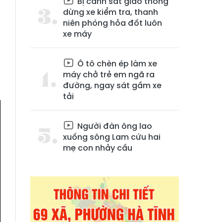
Bị cảnh sát giao thông
dừng xe kiểm tra, thanh
niên phóng hỏa đốt luôn
xe máy
Ô tô chèn ép làm xe
máy chở trẻ em ngã ra
đường, ngay sát gầm xe
tải
Người đàn ông lao
xuống sông Lam cứu hai
mẹ con nhảy cầu