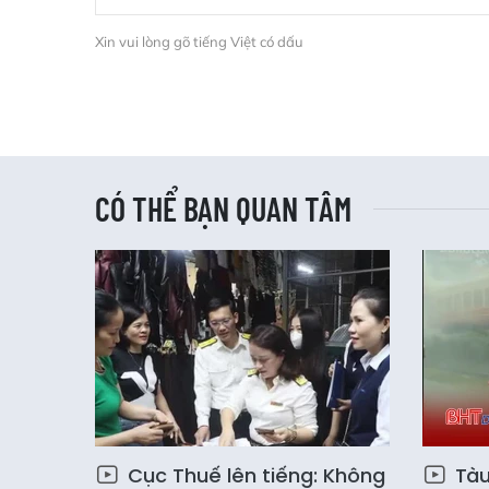
Xin vui lòng gõ tiếng Việt có dấu
CÓ THỂ BẠN QUAN TÂM
Cục Thuế lên tiếng: Không
Tàu