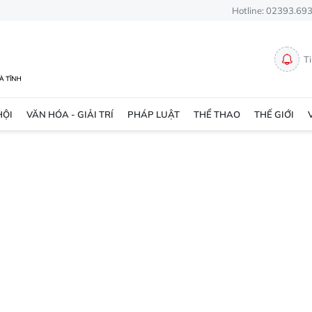
Hotline: 02393.69
T
HỘI
VĂN HÓA - GIẢI TRÍ
PHÁP LUẬT
THỂ THAO
THẾ GIỚI