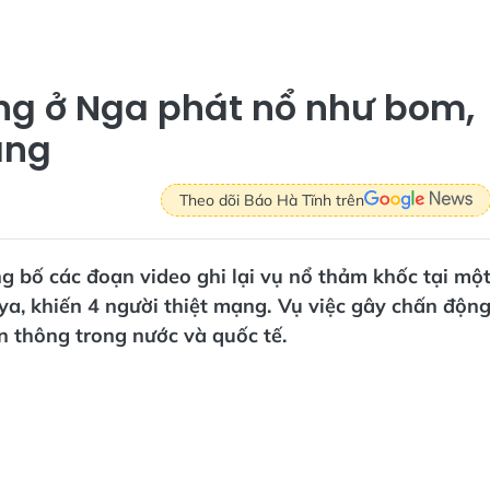
ng ở Nga phát nổ như bom,
ạng
Theo dõi Báo Hà Tĩnh trên
g bố các đoạn video ghi lại vụ nổ thảm khốc tại mộ
a, khiến 4 người thiệt mạng. Vụ việc gây chấn độn
ền thông trong nước và quốc tế.