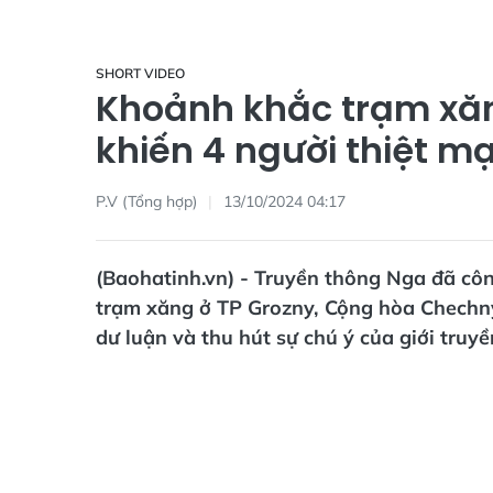
SHORT VIDEO
Khoảnh khắc trạm xă
khiến 4 người thiệt m
P.V (Tổng hợp)
13/10/2024 04:17
(Baohatinh.vn) - Truyền thông Nga đã côn
trạm xăng ở TP Grozny, Cộng hòa Chechny
dư luận và thu hút sự chú ý của giới truy