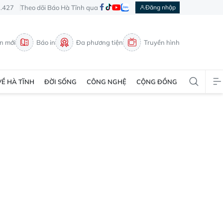
3.427
Theo dõi Báo Hà Tĩnh qua
Đăng nhập
in mới
Báo in
Đa phương tiện
Truyền hình
VỀ HÀ TĨNH
ĐỜI SỐNG
CÔNG NGHỆ
CỘNG ĐỒNG