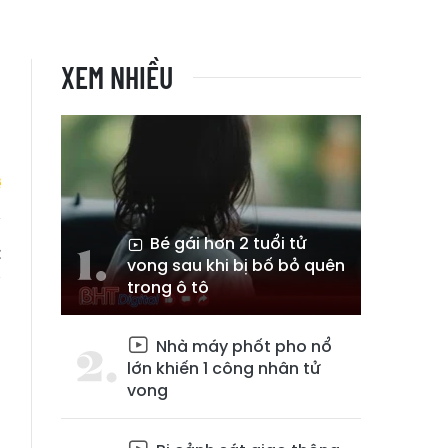
XEM NHIỀU
Bé gái hơn 2 tuổi tử
t
vong sau khi bị bố bỏ quên
g
trong ô tô
Nhà máy phốt pho nổ
lớn khiến 1 công nhân tử
vong