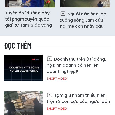
Tuyên án "đường dây
Người đàn ông lao
tội phạm xuyên quốc
xuống sông Lam cứu
gia" từ Tam Giác Vàng
hai mẹ con nhảy cầu
ĐỌC THÊM
Doanh thu trên 3 tỉ đồng,
hộ kinh doanh có nên lên
doanh nghiệp?
SHORT VIDEO
Tạm giữ nhóm thiếu niên
trộm 3 con cừu của người dân
SHORT VIDEO