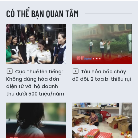
CÓ THỂ BẠN QUAN TÂM
Cục Thuế lên tiếng:
Tàu hỏa bốc cháy
Không dừng hóa đơn
dữ dội, 2 toa bị thiêu rụi
điện tử với hộ doanh
thu dưới 500 triệu/năm