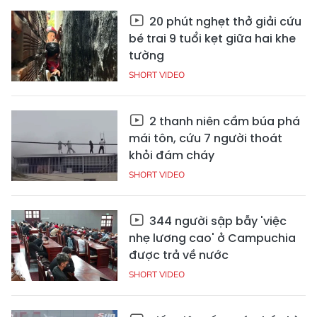
20 phút nghẹt thở giải cứu
bé trai 9 tuổi kẹt giữa hai khe
tường
SHORT VIDEO
2 thanh niên cầm búa phá
mái tôn, cứu 7 người thoát
khỏi đám cháy
SHORT VIDEO
344 người sập bẫy 'việc
nhẹ lương cao' ở Campuchia
được trả về nước
SHORT VIDEO