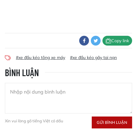
Copy link
#xe đầu kéo tông xe máy
#xe đầu kéo gây tai nạn
BÌNH LUẬN
Xin vui lòng gõ tiếng Việt có dấu
GỬI BÌNH LUẬN