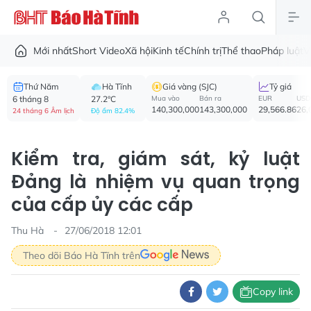
Mới nhất
Short Video
Xã hội
Kinh tế
Chính trị
Thể thao
Pháp luật
V
Thứ Năm
Hà Tĩnh
Giá vàng (SJC)
Tỷ giá
6 tháng 8
27.2°C
Mua vào
Bán ra
EUR
USD
140,300,000
143,300,000
29,566.86
26,
24 tháng 6 Âm lịch
Độ ẩm 82.4%
Kiểm tra, giám sát, kỷ luật
Đảng là nhiệm vụ quan trọng
của cấp ủy các cấp
Thu Hà
27/06/2018 12:01
Theo dõi Báo Hà Tĩnh trên
Copy link