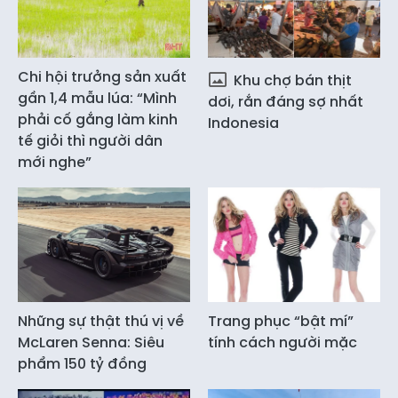
Chi hội trưởng sản xuất
Khu chợ bán thịt
gần 1,4 mẫu lúa: “Mình
dơi, rắn đáng sợ nhất
phải cố gắng làm kinh
Indonesia
tế giỏi thì người dân
mới nghe”
Những sự thật thú vị về
Trang phục “bật mí”
McLaren Senna: Siêu
tính cách người mặc
phẩm 150 tỷ đồng