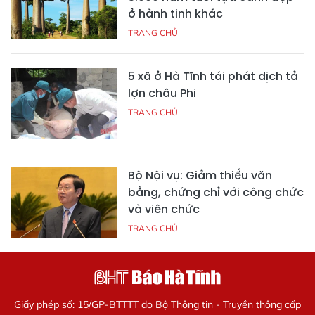
ở hành tinh khác
TRANG CHỦ
5 xã ở Hà Tĩnh tái phát dịch tả
lợn châu Phi
TRANG CHỦ
Bộ Nội vụ: Giảm thiểu văn
bằng, chứng chỉ với công chức
và viên chức
TRANG CHỦ
Giấy phép số: 15/GP-BTTTT do Bộ Thông tin - Truyền thông cấp