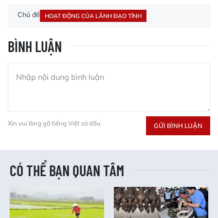
Chủ đề
HOẠT ĐỘNG CỦA LÃNH ĐẠO TỈNH
BÌNH LUẬN
Xin vui lòng gõ tiếng Việt có dấu
GỬI BÌNH LUẬN
CÓ THỂ BẠN QUAN TÂM