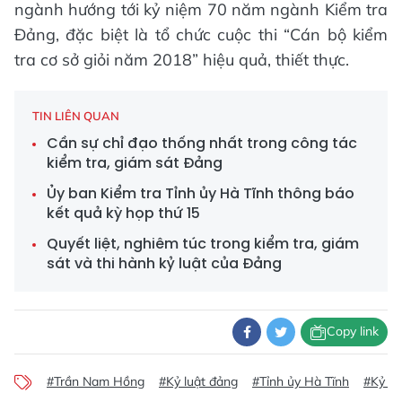
ngành hướng tới kỷ niệm 70 năm ngành Kiểm tra
Đảng, đặc biệt là tổ chức cuộc thi “Cán bộ kiểm
tra cơ sở giỏi năm 2018” hiệu quả, thiết thực.
TIN LIÊN QUAN
Cần sự chỉ đạo thống nhất trong công tác
kiểm tra, giám sát Đảng
Ủy ban Kiểm tra Tỉnh ủy Hà Tĩnh thông báo
kết quả kỳ họp thứ 15
Quyết liệt, nghiêm túc trong kiểm tra, giám
sát và thi hành kỷ luật của Đảng
Copy link
#Trần Nam Hồng
#Kỷ luật đảng
#Tỉnh ủy Hà Tĩnh
#Kỷ lu