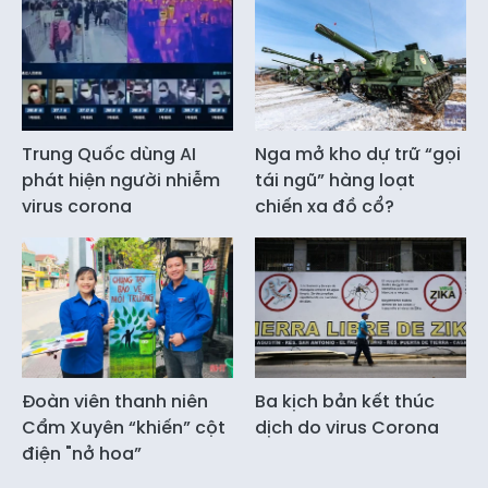
Trung Quốc dùng AI
Nga mở kho dự trữ “gọi
phát hiện người nhiễm
tái ngũ” hàng loạt
virus corona
chiến xa đồ cổ?
Đoàn viên thanh niên
Ba kịch bản kết thúc
Cẩm Xuyên “khiến” cột
dịch do virus Corona
điện "nở hoa”