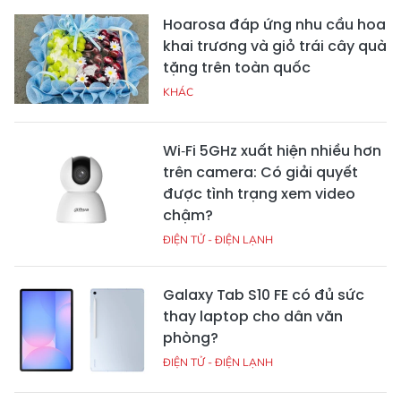
Hoarosa đáp ứng nhu cầu hoa
khai trương và giỏ trái cây quà
tặng trên toàn quốc
KHÁC
Wi‑Fi 5GHz xuất hiện nhiều hơn
trên camera: Có giải quyết
được tình trạng xem video
chậm?
ĐIỆN TỬ - ĐIỆN LẠNH
Galaxy Tab S10 FE có đủ sức
thay laptop cho dân văn
phòng?
ĐIỆN TỬ - ĐIỆN LẠNH