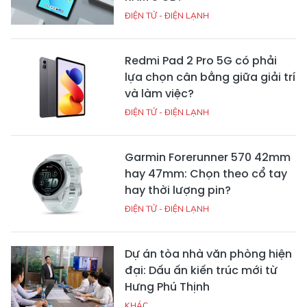
ĐIỆN TỬ - ĐIỆN LẠNH
Redmi Pad 2 Pro 5G có phải
lựa chọn cân bằng giữa giải trí
và làm việc?
ĐIỆN TỬ - ĐIỆN LẠNH
Garmin Forerunner 570 42mm
hay 47mm: Chọn theo cổ tay
hay thời lượng pin?
ĐIỆN TỬ - ĐIỆN LẠNH
Dự án tòa nhà văn phòng hiện
đại: Dấu ấn kiến trúc mới từ
Hưng Phú Thịnh
KHÁC