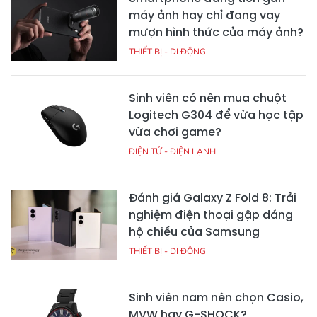
máy ảnh hay chỉ đang vay
mượn hình thức của máy ảnh?
THIẾT BỊ - DI ĐỘNG
Sinh viên có nên mua chuột
Logitech G304 để vừa học tập
vừa chơi game?
ĐIỆN TỬ - ĐIỆN LẠNH
Đánh giá Galaxy Z Fold 8: Trải
nghiệm điện thoại gập dáng
hộ chiếu của Samsung
THIẾT BỊ - DI ĐỘNG
Sinh viên nam nên chọn Casio,
MVW hay G-SHOCK?