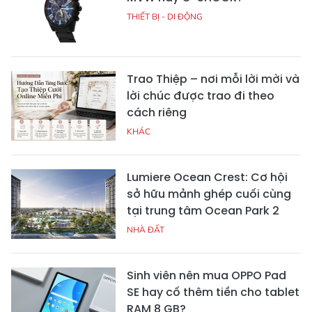
THIẾT BỊ - DI ĐỘNG
Trao Thiệp – nơi mỗi lời mời và
lời chúc được trao đi theo
cách riêng
KHÁC
Lumiere Ocean Crest: Cơ hội
sở hữu mảnh ghép cuối cùng
tại trung tâm Ocean Park 2
NHÀ ĐẤT
Sinh viên nên mua OPPO Pad
SE hay cố thêm tiền cho tablet
RAM 8 GB?