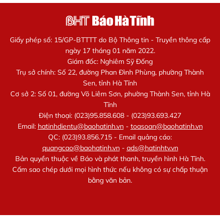
Giấy phép số: 15/GP-BTTTT do Bộ Thông tin - Truyền thông cấp
ngày 17 tháng 01 năm 2022.
Giám đốc: Nghiêm Sỹ Đống
Trụ sở chính: Số 22, đường Phan Đình Phùng, phường Thành
Sen, tỉnh Hà Tĩnh
Cơ sở 2: Số 01, đường Võ Liêm Sơn, phường Thành Sen, tỉnh Hà
Tĩnh
Điện thoại: (023)95.858.608 - (023)93.693.427
Email:
hatinhdientu@baohatinh.vn
-
toasoan@baohatinh.vn
QC: (023)93.856.715 - Email quảng cáo:
quangcao@baohatinh.vn
-
ads@hatinhtv.vn
Bản quyền thuộc về Báo và phát thanh, truyền hình Hà Tĩnh.
Cấm sao chép dưới mọi hình thức nếu không có sự chấp thuận
bằng văn bản.