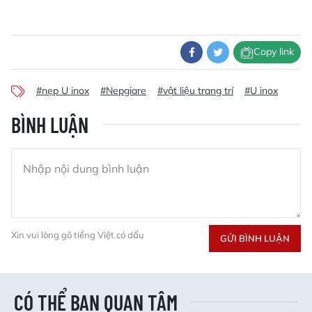
Copy link
#nẹp U inox
#Nepgiare
#vật liệu trang trí
#U inox
BÌNH LUẬN
Xin vui lòng gõ tiếng Việt có dấu
GỬI BÌNH LUẬN
CÓ THỂ BẠN QUAN TÂM