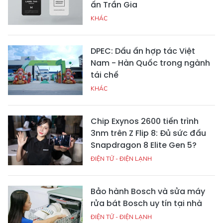
ấn Trần Gia
KHÁC
DPEC: Dấu ấn hợp tác Việt
Nam - Hàn Quốc trong ngành
tái chế
KHÁC
Chip Exynos 2600 tiến trình
3nm trên Z Flip 8: Đủ sức đấu
Snapdragon 8 Elite Gen 5?
ĐIỆN TỬ - ĐIỆN LẠNH
Bảo hành Bosch và sửa máy
rửa bát Bosch uy tín tại nhà
ĐIỆN TỬ - ĐIỆN LẠNH