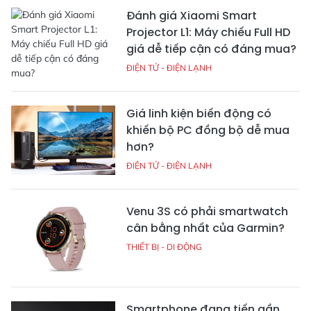
Đánh giá Xiaomi Smart
Projector L1: Máy chiếu Full HD
giá dễ tiếp cận có đáng mua?
ĐIỆN TỬ - ĐIỆN LẠNH
Giá linh kiện biến động có
khiến bộ PC đồng bộ dễ mua
hơn?
ĐIỆN TỬ - ĐIỆN LẠNH
Venu 3S có phải smartwatch
cân bằng nhất của Garmin?
THIẾT BỊ - DI ĐỘNG
Smartphone đang tiến gần