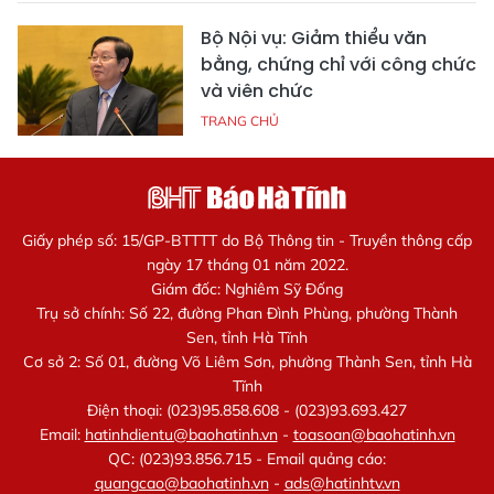
Bộ Nội vụ: Giảm thiểu văn
bằng, chứng chỉ với công chức
và viên chức
TRANG CHỦ
Giấy phép số: 15/GP-BTTTT do Bộ Thông tin - Truyền thông cấp
ngày 17 tháng 01 năm 2022.
Giám đốc: Nghiêm Sỹ Đống
Trụ sở chính: Số 22, đường Phan Đình Phùng, phường Thành
Sen, tỉnh Hà Tĩnh
Cơ sở 2: Số 01, đường Võ Liêm Sơn, phường Thành Sen, tỉnh Hà
Tĩnh
Điện thoại: (023)95.858.608 - (023)93.693.427
Email:
hatinhdientu@baohatinh.vn
-
toasoan@baohatinh.vn
QC: (023)93.856.715 - Email quảng cáo:
quangcao@baohatinh.vn
-
ads@hatinhtv.vn