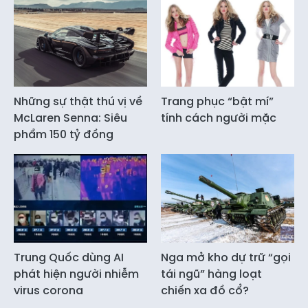
Những sự thật thú vị về
Trang phục “bật mí”
McLaren Senna: Siêu
tính cách người mặc
phẩm 150 tỷ đồng
Trung Quốc dùng AI
Nga mở kho dự trữ “gọi
phát hiện người nhiễm
tái ngũ” hàng loạt
virus corona
chiến xa đồ cổ?