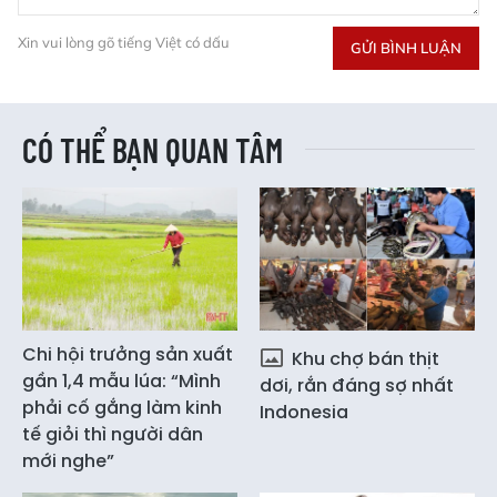
Xin vui lòng gõ tiếng Việt có dấu
GỬI BÌNH LUẬN
CÓ THỂ BẠN QUAN TÂM
Chi hội trưởng sản xuất
Khu chợ bán thịt
gần 1,4 mẫu lúa: “Mình
dơi, rắn đáng sợ nhất
phải cố gắng làm kinh
Indonesia
tế giỏi thì người dân
mới nghe”