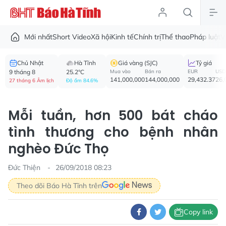
Mới nhất
Short Video
Xã hội
Kinh tế
Chính trị
Thể thao
Pháp luật
V
Chủ Nhật
Hà Tĩnh
Giá vàng (SJC)
Tỷ giá
9 tháng 8
25.2°C
Mua vào
Bán ra
EUR
USD
141,000,000
144,000,000
29,432.37
26,
27 tháng 6 Âm lịch
Độ ẩm 84.6%
Mỗi tuần, hơn 500 bát cháo
tình thương cho bệnh nhân
nghèo Đức Thọ
Đức Thiện
26/09/2018 08:23
Theo dõi Báo Hà Tĩnh trên
Copy link