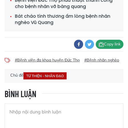
Bệnh viện Đức Thọ phẫu thuật thành công
cho bệnh nhân vỡ bàng quang
Bát cháo tình thương ấm lòng bệnh nhân
nghèo Vũ Quang
Copy link
#Bệnh viện đa khoa huyện Đức Thọ
#Bệnh nhân nghèo
#B
Chủ đề
TỪ THIỆN - NHÂN ĐẠO
BÌNH LUẬN