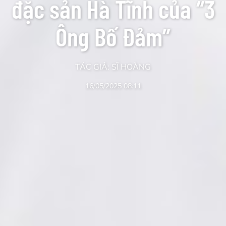
đặc sản Hà Tĩnh của “3
Ông Bố Đảm”
TÁC GIẢ: SĨ HOÀNG
16/05/2025 08:11