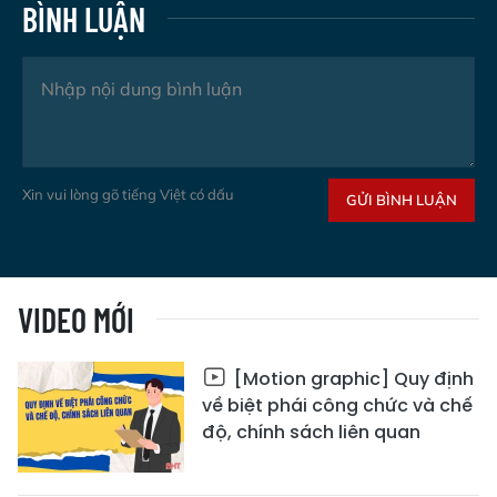
BÌNH LUẬN
Xin vui lòng gõ tiếng Việt có dấu
GỬI BÌNH LUẬN
VIDEO MỚI
[Motion graphic] Quy định
về biệt phái công chức và chế
độ, chính sách liên quan