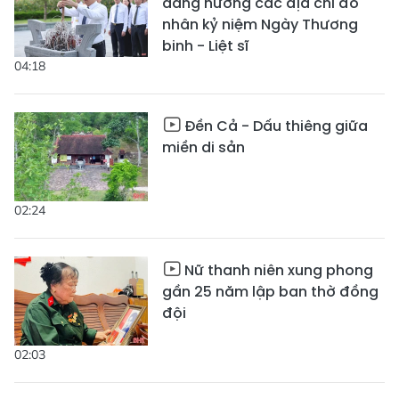
dâng hương các địa chỉ đỏ
nhân kỷ niệm Ngày Thương
binh - Liệt sĩ
04:18
Đền Cả - Dấu thiêng giữa
miền di sản
02:24
Nữ thanh niên xung phong
gần 25 năm lập ban thờ đồng
đội
02:03