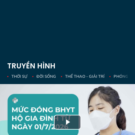
TRUYỀN HÌNH
THỜI SỰ
ĐỜI SỐNG
THỂ THAO - GIẢI TRÍ
PHÓNG SỰ 
Play