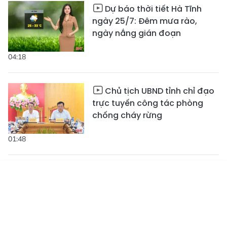
Dự báo thời tiết Hà Tĩnh
ngày 25/7: Đêm mưa rào,
ngày nắng gián đoạn
04:18
Chủ tịch UBND tỉnh chỉ đạo
trực tuyến công tác phòng
chống cháy rừng
01:48
Chiến thắng Đồng Lộc - từ
"tọa độ lửa" đến miền xanh
Tin mới
Emagazine
Truyền hình
Podcast
hòa bình
02:54