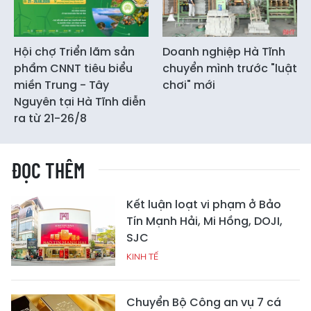
Hội chợ Triển lãm sản
Doanh nghiệp Hà Tĩnh
phẩm CNNT tiêu biểu
chuyển mình trước "luật
miền Trung - Tây
chơi" mới
Nguyên tại Hà Tĩnh diễn
ra từ 21-26/8
ĐỌC THÊM
Kết luận loạt vi phạm ở Bảo
Tín Mạnh Hải, Mi Hồng, DOJI,
SJC
KINH TẾ
Chuyển Bộ Công an vụ 7 cá