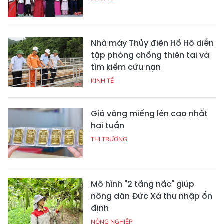
Nhà máy Thủy điện Hố Hô diễn
tập phòng chống thiên tai và
tìm kiếm cứu nạn
KINH TẾ
Giá vàng miếng lên cao nhất
hai tuần
THỊ TRƯỜNG
Mô hình "2 tầng nấc" giúp
nông dân Đức Xá thu nhập ổn
định
NÔNG NGHIỆP