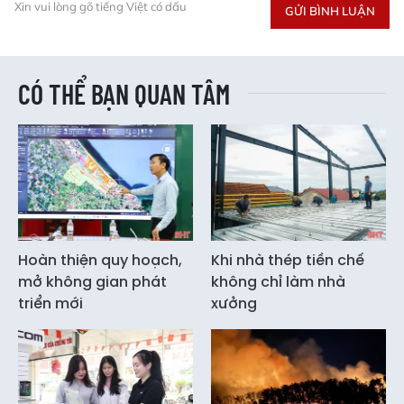
Xin vui lòng gõ tiếng Việt có dấu
GỬI BÌNH LUẬN
CÓ THỂ BẠN QUAN TÂM
Hoàn thiện quy hoạch,
Khi nhà thép tiền chế
mở không gian phát
không chỉ làm nhà
triển mới
xưởng