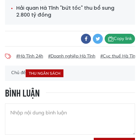
Hải quan Hà Tĩnh "bứt tốc" thu bổ sung
2.800 tỷ đồng
Copy link
#Hà Tĩnh 24h
#Doanh nghiệp Hà Tĩnh
#Cục thuế Hà Tĩnh
Chủ đề
THU NGÂN SÁCH
BÌNH LUẬN