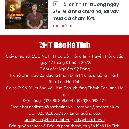
Tài chính thị trường ngày
5/8: Giá nhà chưa hạ, lãi vay
mua đã chạm 16%
THỊ TRƯỜNG
Giấy phép số: 15/GP-BTTTT do Bộ Thông tin - Truyền thông cấp
ngày 17 tháng 01 năm 2022.
Giám đốc: Nghiêm Sỹ Đống
Trụ sở chính: Số 22, đường Phan Đình Phùng, phường Thành
Sen, tỉnh Hà Tĩnh
Cơ sở 2: Số 01, đường Võ Liêm Sơn, phường Thành Sen, tỉnh Hà
Tĩnh
Điện thoại: (023)95.858.608 - (023)93.693.427
Email:
hatinhdientu@baohatinh.vn
-
toasoan@baohatinh.vn
QC: (023)93.856.715 - Email quảng cáo:
quangcao@baohatinh.vn
-
ads@hatinhtv.vn
Bản quyền thuộc về Báo và phát thanh, truyền hình Hà Tĩnh.