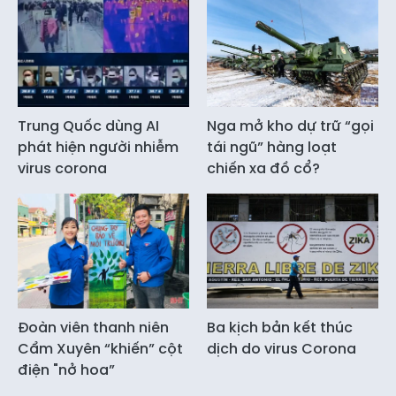
Trung Quốc dùng AI
Nga mở kho dự trữ “gọi
phát hiện người nhiễm
tái ngũ” hàng loạt
virus corona
chiến xa đồ cổ?
Đoàn viên thanh niên
Ba kịch bản kết thúc
Cẩm Xuyên “khiến” cột
dịch do virus Corona
điện "nở hoa”