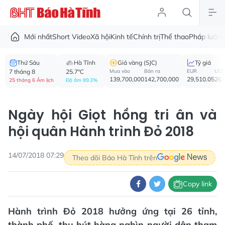
Mới nhất
Short Video
Xã hội
Kinh tế
Chính trị
Thể thao
Pháp luật
V
Thứ Sáu
Hà Tĩnh
Giá vàng (SJC)
Tỷ giá
7 tháng 8
25.7°C
Mua vào
Bán ra
EUR
USD
139,700,000
142,700,000
29,510.05
26,
25 tháng 6 Âm lịch
Độ ẩm 89.3%
Ngày hội Giọt hồng tri ân và
hội quân Hành trình Đỏ 2018
14/07/2018 07:29
Theo dõi Báo Hà Tĩnh trên
Copy link
Hành trình Đỏ 2018 hưởng ứng tại 26 tỉnh,
thành phố, thu hút hàng nghìn người dân tham