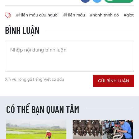
#Hiến máu cứu người
#Hiến máu
#hành trình đỏ
#giọt h
BÌNH LUẬN
Xin vui lòng gõ tiếng Việt có dấu
GỬI BÌNH LUẬN
CÓ THỂ BẠN QUAN TÂM