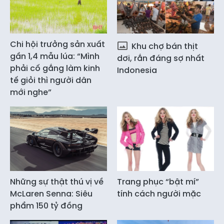
Chi hội trưởng sản xuất
Khu chợ bán thịt
gần 1,4 mẫu lúa: “Mình
dơi, rắn đáng sợ nhất
phải cố gắng làm kinh
Indonesia
tế giỏi thì người dân
mới nghe”
Những sự thật thú vị về
Trang phục “bật mí”
McLaren Senna: Siêu
tính cách người mặc
phẩm 150 tỷ đồng