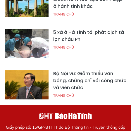
ở hành tinh khác
TRANG CHỦ
5 xã ở Hà Tĩnh tái phát dịch tả
lợn châu Phi
TRANG CHỦ
Bộ Nội vụ: Giảm thiểu văn
bằng, chứng chỉ với công chức
và viên chức
TRANG CHỦ
Giấy phép số: 15/GP-BTTTT do Bộ Thông tin - Truyền thông cấp