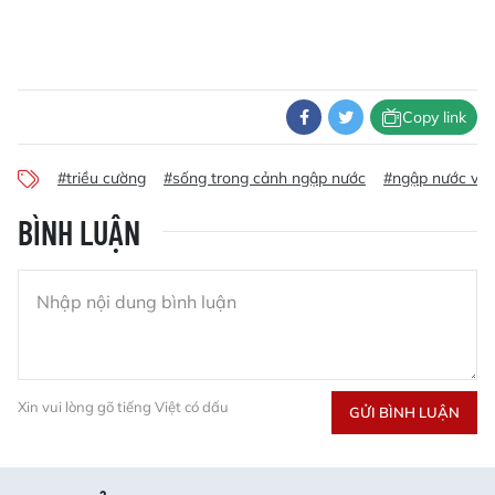
Copy link
#triều cường
#sống trong cảnh ngập nước
#ngập nước vì t
BÌNH LUẬN
Xin vui lòng gõ tiếng Việt có dấu
GỬI BÌNH LUẬN