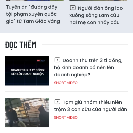
Tuyên án "đường dây
Người đàn ông lao
tội phạm xuyên quốc
xuống sông Lam cứu
gia" từ Tam Giác Vàng
hai mẹ con nhảy cầu
ĐỌC THÊM
Doanh thu trên 3 tỉ đồng,
hộ kinh doanh có nên lên
doanh nghiệp?
SHORT VIDEO
Tạm giữ nhóm thiếu niên
trộm 3 con cừu của người dân
SHORT VIDEO