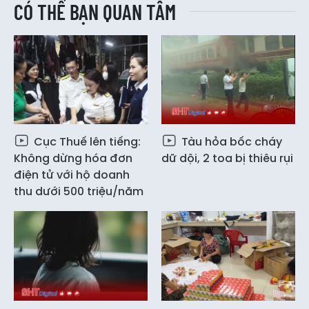
CÓ THỂ BẠN QUAN TÂM
Cục Thuế lên tiếng:
Tàu hỏa bốc cháy
Không dừng hóa đơn
dữ dội, 2 toa bị thiêu rụi
điện tử với hộ doanh
thu dưới 500 triệu/năm