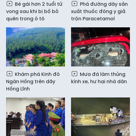
Bé gái hơn 2 tuổi tử
Phá đường dây sản
vong sau khi bị bố bỏ
xuất thuốc đông y giả
quên trong ô tô
trộn Paracetamol
Khám phá Kinh đô
Mưa đá làm thủng
Ngàn Hống trên dãy
kính xe, hư hại nhà dân
Hồng Lĩnh