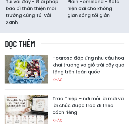
Túi vải đay - Giải pháp
Plain Homeland - Sofa
bao bì thân thiện môi
hiện đại cho không
trường cùng Túi Vải
gian sống tối giản
Xanh
ĐỌC THÊM
Hoarosa đáp ứng nhu cầu hoa
khai trương và giỏ trái cây quà
tặng trên toàn quốc
KHÁC
Trao Thiệp – nơi mỗi lời mời và
lời chúc được trao đi theo
cách riêng
KHÁC