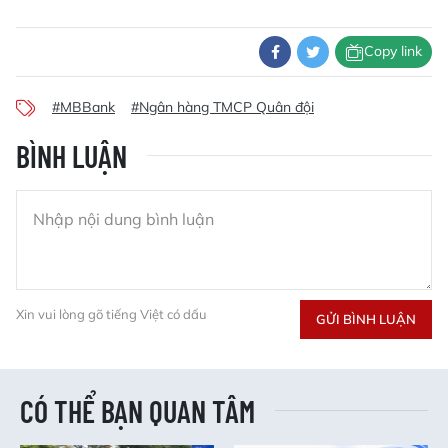
Copy link
#MBBank
#Ngân hàng TMCP Quân đội
BÌNH LUẬN
Xin vui lòng gõ tiếng Việt có dấu
GỬI BÌNH LUẬN
CÓ THỂ BẠN QUAN TÂM