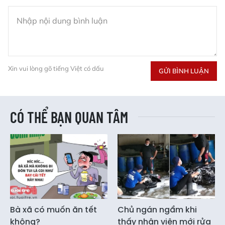
Xin vui lòng gõ tiếng Việt có dấu
GỬI BÌNH LUẬN
CÓ THỂ BẠN QUAN TÂM
Bà xã có muốn ăn tết
Chủ ngán ngẩm khi
không?
thấy nhân viên mới rửa