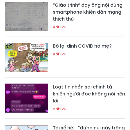
“Giáo trình” dạy ông nội dùng
smartphone khiến dân mạng
thích thú
ẢNH VUI
Bố lại dính COVID hả mẹ?
ẢNH VUI
Loạt tin nhắn sai chính tả
khiến người đọc không nói nên
lời
ẢNH VUI
Tài xế hệ... “đứng núi này trông