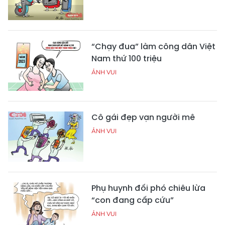
“Chạy đua” làm công dân Việt
Nam thứ 100 triệu
ẢNH VUI
Cô gái đẹp vạn người mê
ẢNH VUI
Phụ huynh đối phó chiêu lừa
“con đang cấp cứu”
ẢNH VUI