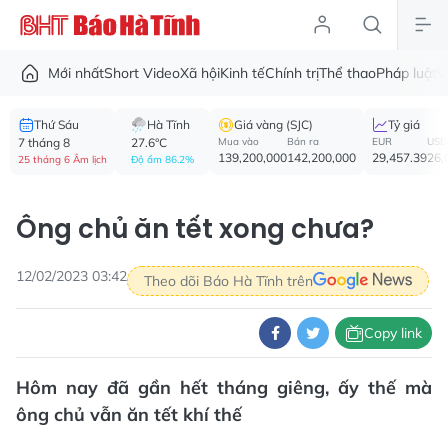
Mới nhất
Short Video
Xã hội
Kinh tế
Chính trị
Thể thao
Pháp luật
V
Thứ Sáu
Hà Tĩnh
Giá vàng (SJC)
Tỷ giá
7 tháng 8
27.6°C
Mua vào
Bán ra
EUR
USD
139,200,000
142,200,000
29,457.39
26,
25 tháng 6 Âm lịch
Độ ẩm 86.2%
Ông chủ ăn tết xong chưa?
12/02/2023 03:42
Theo dõi Báo Hà Tĩnh trên
Copy link
Hôm nay đã gần hết tháng giêng, ấy thế mà
ông chủ vẫn ăn tết khí thế