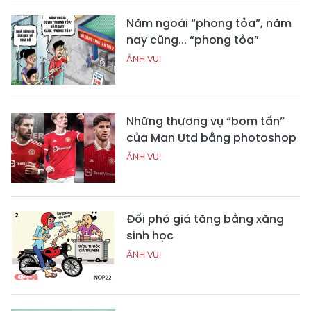
Năm ngoái “phong tỏa”, năm
nay cũng... “phong tỏa”
ẢNH VUI
Những thương vụ “bom tấn”
của Man Utd bằng photoshop
ẢNH VUI
Đối phó giá tăng bằng xăng
sinh học
ẢNH VUI