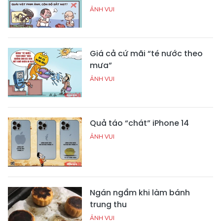
ẢNH VUI
Giá cả cứ mãi “té nước theo
mưa”
ẢNH VUI
Quả táo “chát” iPhone 14
ẢNH VUI
Ngán ngẩm khi làm bánh
trung thu
ẢNH VUI