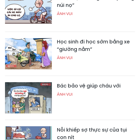
núi nọ”
ẢNH VUI
Học sinh đi học sớm bằng xe
“giường nằm”
ẢNH VUI
Bác bảo vệ giúp cháu với
ẢNH VUI
Nỗi khiếp sợ thực sự của tụi
con nít