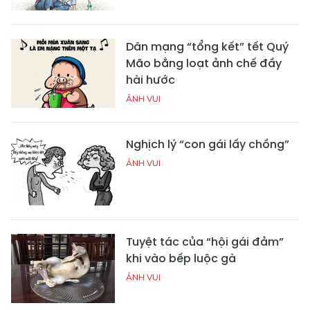
Dân mạng “tổng kết” tết Quý
Mão bằng loạt ảnh chế đầy
hài hước
ẢNH VUI
Nghịch lý “con gái lấy chồng”
ẢNH VUI
Tuyệt tác của “hội gái đảm”
khi vào bếp luộc gà
ẢNH VUI