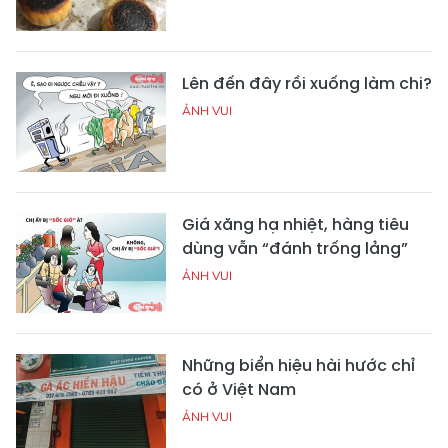
Lên đến đây rồi xuống làm chi?
ẢNH VUI
Giá xăng hạ nhiệt, hàng tiêu
dùng vẫn “đánh trống lảng”
ẢNH VUI
Những biển hiệu hài hước chỉ
có ở Việt Nam
ẢNH VUI