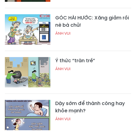
GÓC HÀI HƯỚC: Xăng giảm rồi
nè bà chủ!
ẢNH VUI
Ý thức “tràn trề”
ẢNH VUI
Dậy sớm để thành công hay
khỏe mạnh?
ẢNH VUI