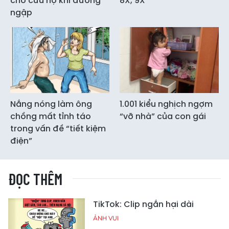
chờ cứu hộ khi đường
8X, 9X
ngập
Nắng nóng làm ông
1.001 kiểu nghịch ngợm
chồng mất tỉnh táo
“vỡ nhà” của con gái
trong vấn đề “tiết kiệm
điện”
ĐỌC THÊM
TikTok: Clip ngắn hại dài
ẢNH VUI