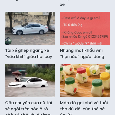
xe
Tài xế ghép ngang xe
Những mật khẩu wifi
“vừa khít” giữa hai cây
“hại não” người dùng
Câu chuyện của nữ tài
Món đồ gợi nhớ về tuổi
xế ngồi trên nóc ô tô
thơ dữ dội của thế hệ