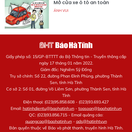
Mở cửa xe ô tô an toàn
ẢNH VUI
Giấy phép số: 15/GP-BTTTT do Bộ Thông tin - Truyền thông cấp
ngày 17 tháng 01 năm 2022.
Giám đốc: Nghiêm Sỹ Đống
Trụ sở chính: Số 22, đường Phan Đình Phùng, phường Thành
Sen, tỉnh Hà Tĩnh
Cơ sở 2: Số 01, đường Võ Liêm Sơn, phường Thành Sen, tỉnh Hà
Tĩnh
Điện thoại: (023)95.858.608 - (023)93.693.427
Email:
hatinhdientu@baohatinh.vn
-
toasoan@baohatinh.vn
QC: (023)93.856.715 - Email quảng cáo:
quangcao@baohatinh.vn
-
ads@hatinhtv.vn
Bản quyền thuộc về Báo và phát thanh, truyền hình Hà Tĩnh.