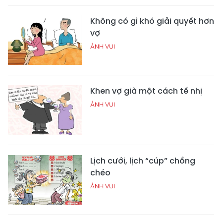
Không có gì khó giải quyết hơn
vợ
ẢNH VUI
Khen vợ già một cách tế nhị
ẢNH VUI
Lịch cưới, lịch “cúp” chồng
chéo
ẢNH VUI