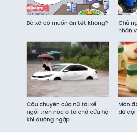
Bà xã có muốn ăn tết không?
Chủ ng
nhân v
Câu chuyện của nữ tài xế
Món đồ
ngồi trên nóc ô tô chờ cứu hộ
dữ dội
khi đường ngập