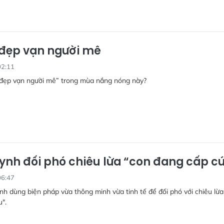
 đẹp vạn người mê
02:11
i đẹp vạn người mê” trong mùa nắng nóng này?
ynh đối phó chiêu lừa “con đang cấp c
06:47
h dùng biện pháp vừa thông minh vừa tinh tế để đối phó với chiêu lừa
".