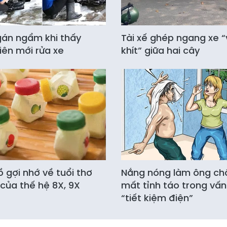
án ngẩm khi thấy
Tài xế ghép ngang xe 
iên mới rửa xe
khít” giữa hai cây
 gợi nhớ về tuổi thơ
Nắng nóng làm ông ch
 của thế hệ 8X, 9X
mất tỉnh táo trong vấ
“tiết kiệm điện”