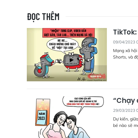
ĐỌC THÊM
TikTok:
09/04/2023 
Mạng xã hội 
Shorts, và đặ
“Chạy 
29/03/2023 
Dự kiến, giữ
bé nào sẽ m