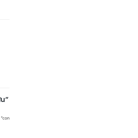
ứu”
 "con