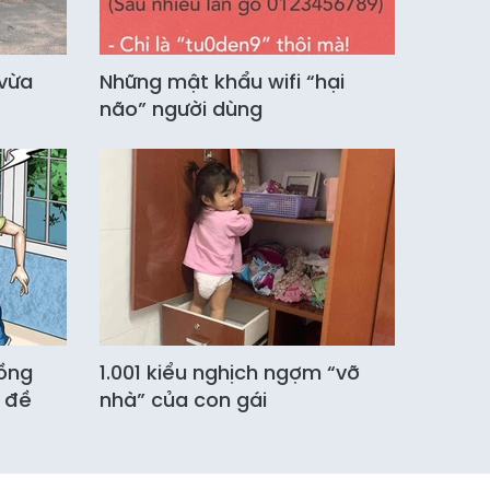
“vừa
Những mật khẩu wifi “hại
não” người dùng
ồng
1.001 kiểu nghịch ngợm “vỡ
n đề
nhà” của con gái