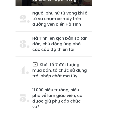
Người phụ nữ tử vong khi ô
tô va chạm xe máy trên
đường ven biển Hà Tĩnh
Hà Tĩnh lên kịch bản sơ tán
dân, chủ động ứng phó
các cấp độ thiên tai
Khởi tố 7 đối tượng
mua bán, tổ chức sử dụng
trái phép chất ma túy
11.000 hiệu trưởng, hiệu
phó về làm giáo viên, có
được giữ phụ cấp chức
vụ?