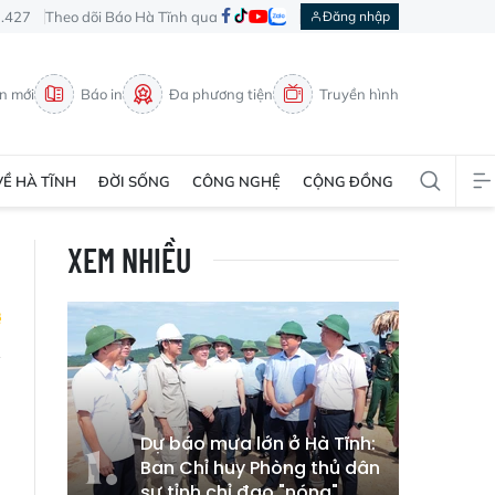
3.427
Theo dõi Báo Hà Tĩnh qua
Đăng nhập
in mới
Báo in
Đa phương tiện
Truyền hình
VỀ HÀ TĨNH
ĐỜI SỐNG
CÔNG NGHỆ
CỘNG ĐỒNG
XEM NHIỀU
Dự báo mưa lớn ở Hà Tĩnh:
Ban Chỉ huy Phòng thủ dân
sự tỉnh chỉ đạo "nóng"