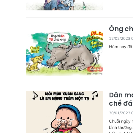
Ông ch
12/02/2023 
Hôm nay đã g
Dân mạ
chế đầ
30/01/2023 
Chuỗi ngày n
bình thường.