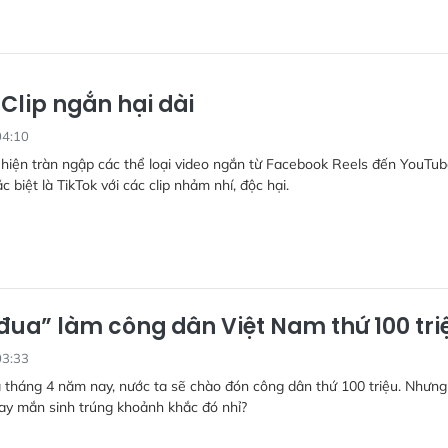
 Clip ngắn hại dài
04:10
hiện tràn ngập các thể loại video ngắn từ Facebook Reels đến YouTu
c biệt là TikTok với các clip nhảm nhí, độc hại.
đua” làm công dân Việt Nam thứ 100 tri
03:33
a tháng 4 năm nay, nước ta sẽ chào đón công dân thứ 100 triệu. Nhưn
ay mắn sinh trúng khoảnh khắc đó nhỉ?