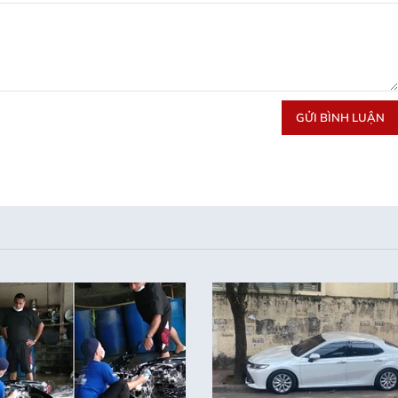
GỬI BÌNH LUẬN