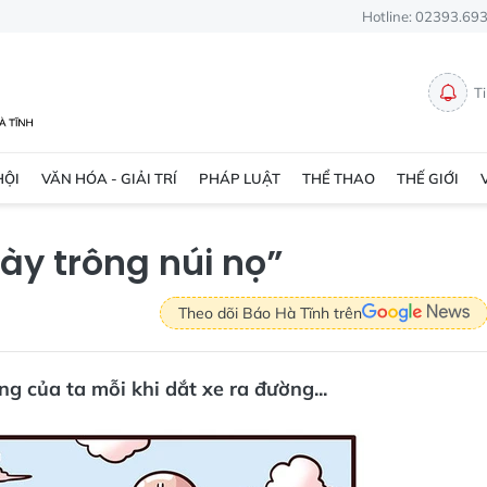
Hotline: 02393.69
T
HỘI
VĂN HÓA - GIẢI TRÍ
PHÁP LUẬT
THỂ THAO
THẾ GIỚI
này trông núi nọ”
Theo dõi Báo Hà Tĩnh trên
ng của ta mỗi khi dắt xe ra đường...