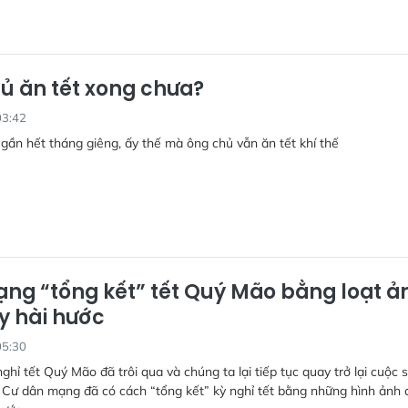
ủ ăn tết xong chưa?
03:42
ần hết tháng giêng, ấy thế mà ông chủ vẫn ăn tết khí thế
ng “tổng kết” tết Quý Mão bằng loạt ả
y hài hước
05:30
ghỉ tết Quý Mão đã trôi qua và chúng ta lại tiếp tục quay trở lại cuộc 
 Cư dân mạng đã có cách “tổng kết” kỳ nghỉ tết bằng những hình ảnh 