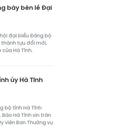
g bày bên lề Đại
i hội đại biểu Đảng bộ
 thành tựu đổi mới,
p của Hà Tĩnh.
ỉnh ủy Hà Tĩnh
g bộ tỉnh Hà Tĩnh
Báo Hà Tĩnh xin trân
 Ủy viên Ban Thường vụ