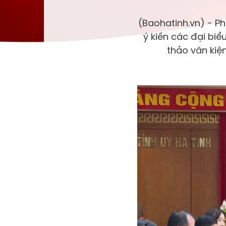
(Baohatinh.vn) - Ph
ý kiến các đại bi
thảo văn kiện