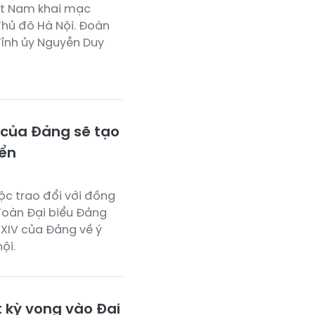
iệt Nam khai mạc
Thủ đô Hà Nội. Đoàn
Tỉnh ủy Nguyễn Duy
 của Đảng sẽ tạo
iển
ộc trao đổi với đồng
 đoàn Đại biểu Đảng
 XIV của Đảng về ý
ội.
t kỳ vọng vào Đại