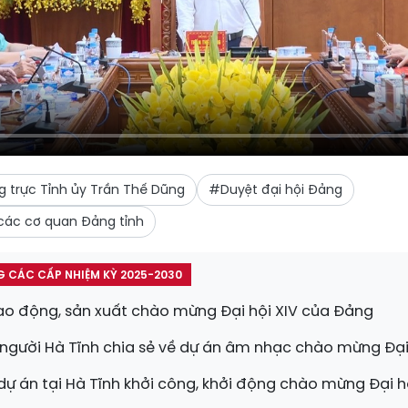
g trực Tỉnh ủy Trần Thế Dũng
#Duyệt đại hội Đảng
các cơ quan Đảng tỉnh
G CÁC CẤP NHIỆM KỲ 2025-2030
 lao động, sản xuất chào mừng Đại hội XIV của Đảng
người Hà Tĩnh chia sẻ về dự án âm nhạc chào mừng Đại
 dự án tại Hà Tĩnh khởi công, khởi động chào mừng Đại 