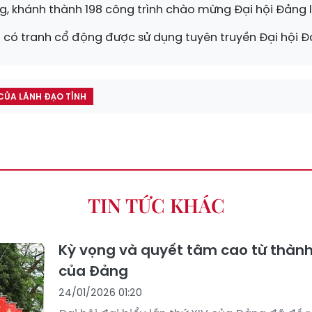
ng, khánh thành 198 công trình chào mừng Đại hội Đảng l
nh có tranh cổ động được sử dụng tuyên truyền Đại hội 
CỦA LÃNH ĐẠO TỈNH
TIN TỨC KHÁC
Kỳ vọng và quyết tâm cao từ thành
của Đảng
24/01/2026 01:20