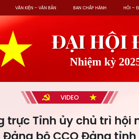
VĂN KIỆN – VĂN BẢN
BAN CHẤP HÀNH
HỎI – 
ĐẠI HỘI
Nhiệm kỳ 202
VIDEO
 trực Tỉnh ủy chủ trì hội 
Đảng bộ CCQ Đảng tỉnh