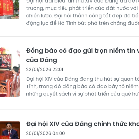
Đại hội đại biểu lần thứ XIV của Đảng đã đề r
trương, mục tiêu phát triển của đất nước vớ
chiến lược. Đại hội thành công tốt đẹp đã ti
động lực để Hà Tĩnh bứt phá trên chặng đườ
Đồng bào có đạo gửi trọn niềm tin v
của Đảng
22/01/2026 22:01
Đại hội XIV của Đảng đang thu hút sự quan 
Tĩnh, trong đó đồng bào có đạo bày tỏ niềm 
những quyết sách vì sự phát triển của quê hư
Đại hội XIV của Đảng chính thức kh
20/01/2026 04:00