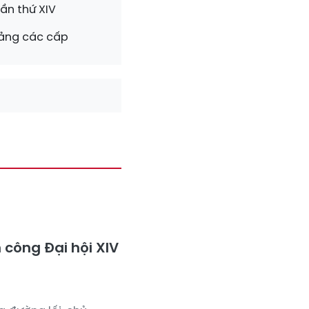
ần thứ XIV
Đảng các cấp
 công Đại hội XIV