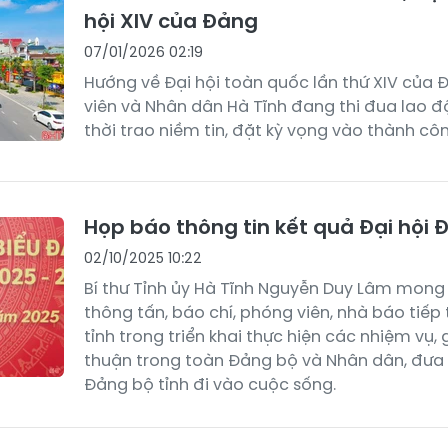
hội XIV của Đảng
07/01/2026 02:19
Hướng về Đại hội toàn quốc lần thứ XIV của 
viên và Nhân dân Hà Tĩnh đang thi đua lao đ
thời trao niềm tin, đặt kỳ vọng vào thành côn
Họp báo thông tin kết quả Đại hội 
02/10/2025 10:22
Bí thư Tỉnh ủy Hà Tĩnh Nguyễn Duy Lâm mon
thông tấn, báo chí, phóng viên, nhà báo tiếp
tỉnh trong triển khai thực hiện các nhiệm vụ
thuận trong toàn Đảng bộ và Nhân dân, đưa 
Đảng bộ tỉnh đi vào cuộc sống.