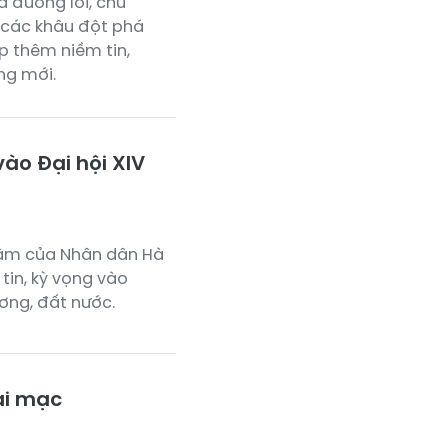
a đường lối, chủ
i các khâu đột phá
ếp thêm niềm tin,
ng mới.
ào Đại hội XIV
tâm của Nhân dân Hà
tin, kỳ vọng vào
ơng, đất nước.
ai mạc