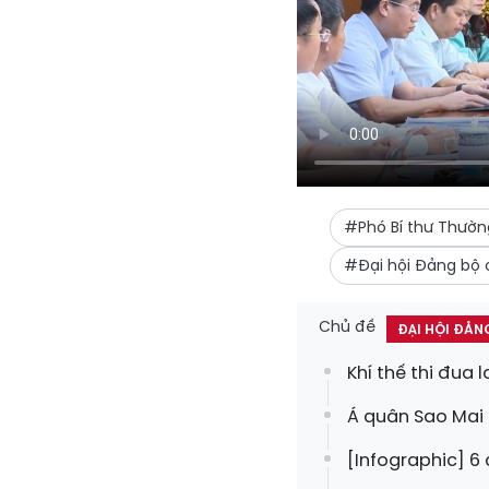
#Phó Bí thư Thườn
#Đại hội Đảng bộ 
Chủ đề
ĐẠI HỘI ĐẢN
Khí thế thi đua
Á quân Sao Mai 
[Infographic] 6