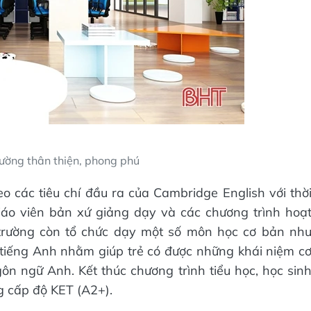
rường thân thiện, phong phú
 các tiêu chí đầu ra của Cambridge English với thờ
iáo viên bản xứ giảng dạy và các chương trình hoạ
 trường còn tổ chức dạy một số môn học cơ bản nh
tiếng Anh nhằm giúp trẻ có được những khái niệm c
n ngữ Anh. Kết thúc chương trình tiểu học, học sin
g cấp độ KET (A2+).