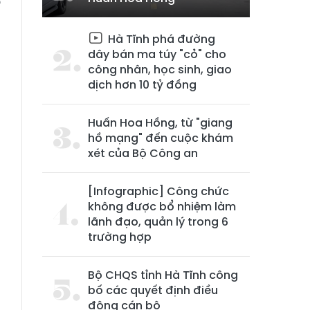
p
Hà Tĩnh phá đường
dây bán ma túy "cỏ" cho
công nhân, học sinh, giao
dịch hơn 10 tỷ đồng
Huấn Hoa Hồng, từ "giang
hồ mạng" đến cuộc khám
xét của Bộ Công an
[Infographic] Công chức
không được bổ nhiệm làm
lãnh đạo, quản lý trong 6
trường hợp
Bộ CHQS tỉnh Hà Tĩnh công
bố các quyết định điều
động cán bộ