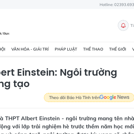
Hotline: 02393.69
T
HỘI
VĂN HÓA - GIẢI TRÍ
PHÁP LUẬT
THỂ THAO
THẾ GIỚI
ert Einstein: Ngôi trường
ng tạo
Theo dõi Báo Hà Tĩnh trên
và THPT Albert Einstein - ngôi trường mang tên nh
 động với lớp trải nghiệm hè trước thềm năm học mớ