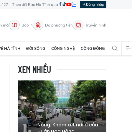
3.427
Theo dõi Báo Hà Tĩnh qua
Đăng nhập
in mới
Báo in
Đa phương tiện
Truyền hình
VỀ HÀ TĨNH
ĐỜI SỐNG
CÔNG NGHỆ
CỘNG ĐỒNG
XEM NHIỀU
à
i
Nóng: Khám xét nơi ở của
Huấn Hoa Hồng