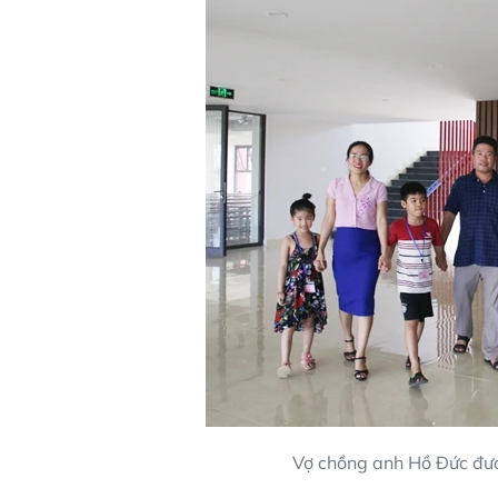
Vợ chồng anh Hồ Đức đưa