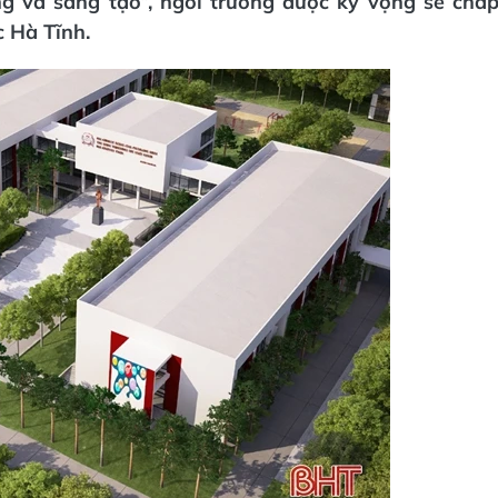
g và sáng tạo”, ngôi trường được kỳ vọng sẽ chắ
 Hà Tĩnh.