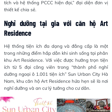
Về thiết kế, chủ đầu tư đã tiên phong áp dụng
giải pháp mở rộng không gian theo chiều cao,
thay vì chiều ngang như thông thường. Tất cả
các căn hộ đều có chiều cao gần 5m, giúp gia chủ
dễ dàng bố trí thêm các không gian chức năng.
Hệ thống cửa kính lớn cao gần 4m không chỉ tạo