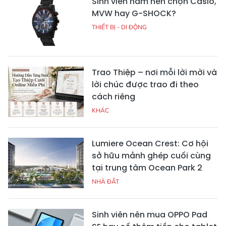
Phần mềm Lạc Việt SureHCS
quản lý nhân sự tiền lương
toàn diện
KHÁC
Túi vải đay - Giải pháp bao bì
thân thiện môi trường cùng Túi
Vải Xanh
KHÁC
Plain Homeland - Sofa hiện đại
cho không gian sống tối giản
KHÁC