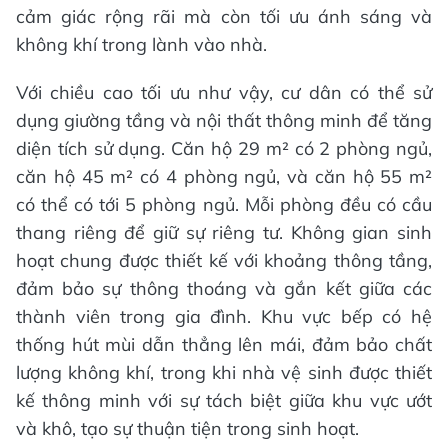
Không gian sống ngập tràn cảm hứng
nghệ thuật
Lấy cảm hứng từ phong cách hội họa của
Picasso, các tòa căn hộ nghệ thuật Art Residence
mang đến không gian sống ấn tượng, kết hợp sắc
màu đa dạng từ thiên nhiên và văn hóa vùng đất
“núi Đọi sông Châu”. Đây sẽ là nơi lý tưởng cho cư
dân yêu nghệ thuật, mong muốn an cư trong một
không gian phong phú về tiện ích và sáng tạo,
đồng thời coi trọng giá trị tinh thần.