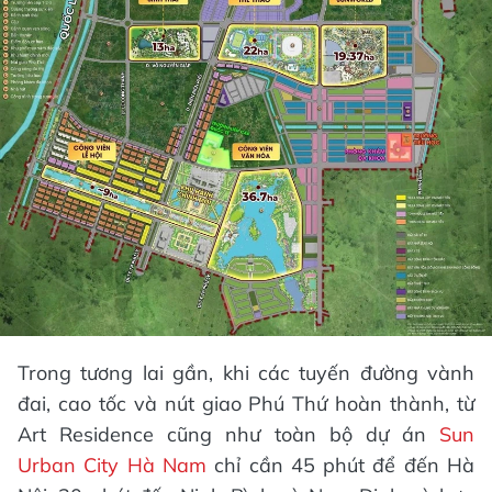
Khu căn hộ Art Residence tận dụng tối đa lợi thế
vị trí “kim cương” trong đô thị thời đại Sun City Hà
Nam, sở hữu kiến trúc mang đậm chất nghệ thuật
và thiết kế thông minh. Với hệ thống tiện ích đa
dạng, nơi đây hứa hẹn đáp ứng mọi nhu cầu
sống của cư dân thượng lưu.
Vị trí trung tâm siêu kết nối của Sun
Urban City Hà Nam