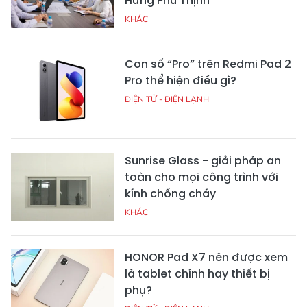
Đánh giá Xiaomi Smart
Projector L1: Máy chiếu Full HD
giá dễ tiếp cận có đáng mua?
ĐIỆN TỬ - ĐIỆN LẠNH
Giá linh kiện biến động có
khiến bộ PC đồng bộ dễ mua
hơn?
ĐIỆN TỬ - ĐIỆN LẠNH
Venu 3S có phải smartwatch
cân bằng nhất của Garmin?
THIẾT BỊ - DI ĐỘNG