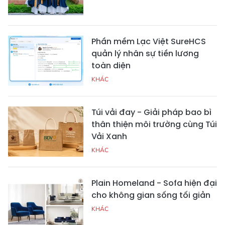
Đeo đồng hồ thông
Màn hình laptop bị
minh: Chọn dòng "pin
nháy: Nguyên nhân và
trâu" hay dòng nhiều
cách xử lý nhanh chóng
tính năng sức khỏe?
Đại chiến giá rẻ: Tai
So sánh Macbook Pro
nghe Havit và tai nghe
cũ vs Air cũ nên chọn