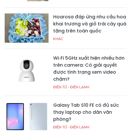
Baseus, đâu mới là
dòng máy nào?
"vua" phân khúc sinh
viên?
Chất lượng làm nên
Galaxy AI và Gemini
thương hiệu: Điểm mặt
Intelligence trên Galaxy
các dòng quà tặng nổi
Z Series mới: Trợ lý AI
bật của Quà doanh
thông minh hơn từng
nghiệp
ngày