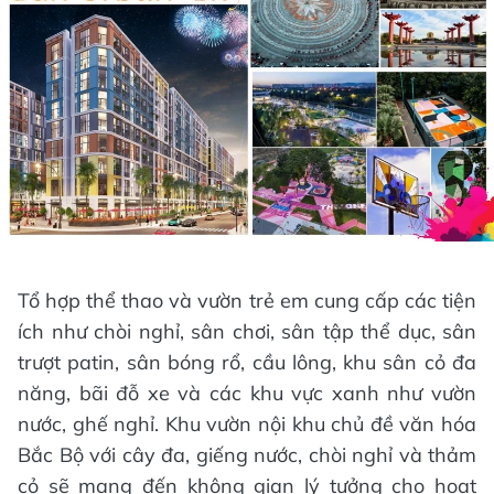
cảm giác rộng rãi mà còn tối ưu ánh sáng và
không khí trong lành vào nhà.
Với chiều cao tối ưu như vậy, cư dân có thể sử
dụng giường tầng và nội thất thông minh để tăng
diện tích sử dụng. Căn hộ 29 m² có 2 phòng ngủ,
căn hộ 45 m² có 4 phòng ngủ, và căn hộ 55 m²
có thể có tới 5 phòng ngủ. Mỗi phòng đều có cầu
thang riêng để giữ sự riêng tư. Không gian sinh
hoạt chung được thiết kế với khoảng thông tầng,
đảm bảo sự thông thoáng và gắn kết giữa các
thành viên trong gia đình. Khu vực bếp có hệ
thống hút mùi dẫn thẳng lên mái, đảm bảo chất
lượng không khí, trong khi nhà vệ sinh được thiết
kế thông minh với sự tách biệt giữa khu vực ướt
và khô, tạo sự thuận tiện trong sinh hoạt.