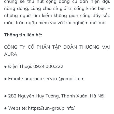
tích và hệ thống PCCC hiện đại,” đại diện đơn vị
thiết kế chia sẻ.
Nghỉ dưỡng tại gia với căn hộ Art
Residence
Hệ thống tiện ích đa dạng và đẳng cấp là một
trong những điểm hấp dẫn khi sinh sống tại phân
khu Art Residence. Với việc được hưởng trọn tiện
ích từ 5 đại công viên trong “thành phố nghỉ
dưỡng ngoại ô 1.001 tiện ích” Sun Urban City Hà
Nam, khu căn hộ Art Residence hứa hẹn sẽ là nơi
nghỉ dưỡng và an cư lý tưởng cho cư dân.