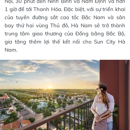
Phân khu Art Residence nằm liền kề với công
viên lễ hội trong dự án đại đô thị
Sun City Hà
Nam
rộng 420 ha do Sun Property (thuộc Tập
đoàn Sun Group) phát triển. Phân khu sở hữu
nhiều lợi thế vượt trội về vị trí như nằm ngay gần
Quốc lộ 1A – trục giao thông chính của cả nước,
tuyến đường sắt Bắc Nam và đại lộ lễ hội của đô
thị. Từ đó, cư dân của Art Residence sẽ dễ dàng
kết nối với trung tâm TP. Phủ Lý và các khu vực
lân cận.