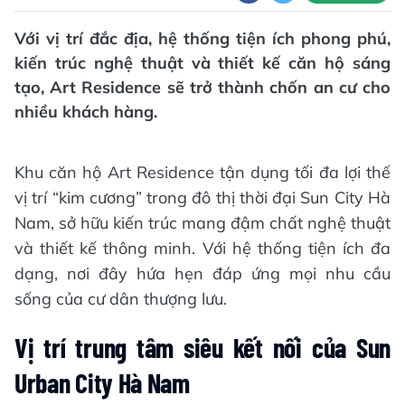
BẠN CẦN BIẾT
Sản phẩm căn hộ nghệ thuật
đẳng cấp Art Residence tại dự
án Sun City Hà Nam
P.V
11/10/2024 11:04
Theo dõi Báo Hà Tĩnh trên
Copy link