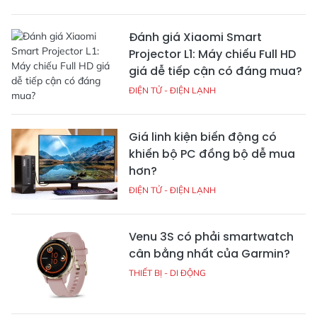
In tag treo ở đâu tại TP
DPEC: Dấu ấn hợp tác
Hồ Chí Minh để có giá
Việt Nam - Hàn Quốc
tốt? Gợi ý từ In ấn Trần
trong ngành tái chế
Gia
ĐỌC THÊM
Chip Exynos 2600 tiến trình
3nm trên Z Flip 8: Đủ sức đấu
Snapdragon 8 Elite Gen 5?
ĐIỆN TỬ - ĐIỆN LẠNH
Bảo hành Bosch và sửa máy
rửa bát Bosch uy tín tại nhà