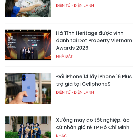
Copy link
#dự án Sun City Hà Nam
#Art Residence
#Sun Urban Cit
BÌNH LUẬN
Xin vui lòng gõ tiếng Việt có dấu
GỬI BÌNH LUẬN
CÓ THỂ BẠN QUAN TÂM