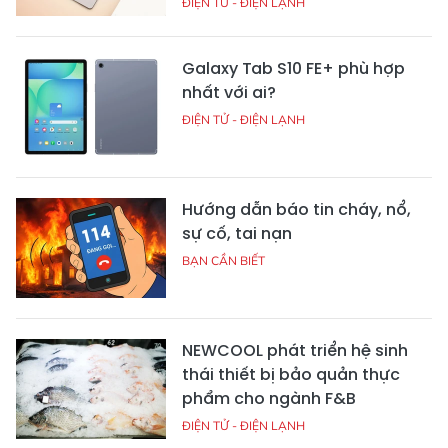
Smartphone đang tiến gần
máy ảnh hay chỉ đang vay
mượn hình thức của máy ảnh?
THIẾT BỊ - DI ĐỘNG
Sinh viên có nên mua chuột
Logitech G304 để vừa học tập
vừa chơi game?
ĐIỆN TỬ - ĐIỆN LẠNH
Đánh giá Galaxy Z Fold 8: Trải
nghiệm điện thoại gập dáng
hộ chiếu của Samsung
THIẾT BỊ - DI ĐỘNG