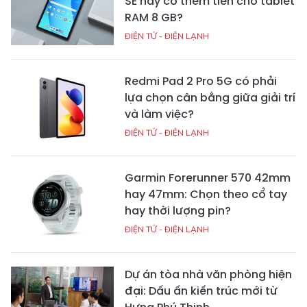
Hoarosa đáp ứng nhu cầu hoa
khai trương và giỏ trái cây quà
tặng trên toàn quốc
KHÁC
Wi‑Fi 5GHz xuất hiện nhiều hơn
trên camera: Có giải quyết
được tình trạng xem video
chậm?
ĐIỆN TỬ - ĐIỆN LẠNH
Galaxy Tab S10 FE có đủ sức
thay laptop cho dân văn
phòng?
ĐIỆN TỬ - ĐIỆN LẠNH