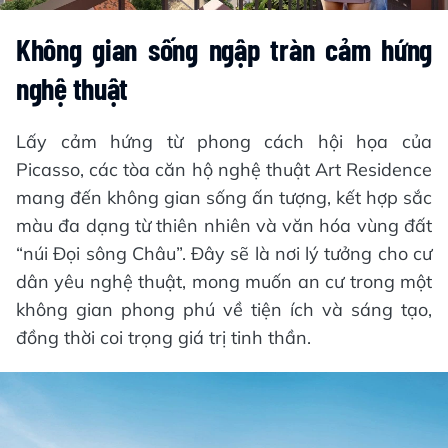
Trong tương lai gần, khi các tuyến đường vành
đai, cao tốc và nút giao Phú Thứ hoàn thành, từ
Art Residence cũng như toàn bộ dự án
Sun
Urban City Hà Nam
chỉ cần 45 phút để đến Hà