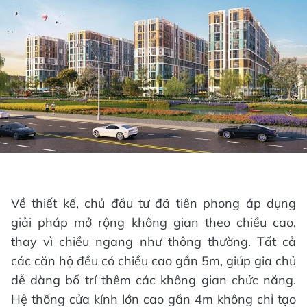
Nội, 30 phút đến Ninh Bình và Nam Định và hơn
1 giờ để tới Thanh Hóa. Đặc biệt, với sự triển khai
của tuyến đường sắt cao tốc Bắc Nam và sân
bay thứ hai vùng Thủ đô, Hà Nam sẽ trở thành
trung tâm giao thương của Đồng bằng Bắc Bộ,
gia tăng thêm lợi thế kết nối cho Sun City Hà
Nam.