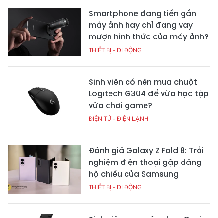
ĐIỆN TỬ - ĐIỆN LẠNH
Hà Tĩnh Heritage được vinh
danh tại Dot Property Vietnam
Awards 2026
NHÀ ĐẤT
Đổi iPhone 14 lấy iPhone 16 Plus
trợ giá tại CellphoneS
ĐIỆN TỬ - ĐIỆN LẠNH
Xưởng may áo tốt nghiệp, áo
cử nhân giá rẻ TP Hồ Chí Minh
KHÁC