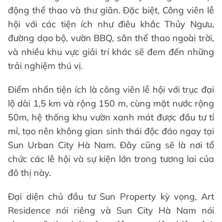
“Thiết kế tinh tế, chú trọng đến từng chi tiết,
nhằm mang lại sự thoải mái và tiện nghi cho chủ
sở hữu. Căn hộ sử dụng nội thất thông minh với
phong cách Japandi trang nhã, giúp tối ưu diện