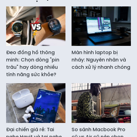
động thể thao và thư giãn. Đặc biệt, Công viên lễ
hội với các tiện ích như điêu khắc Thủy Ngưu,
đường dạo bộ, vườn BBQ, sân thể thao ngoài trời,
và nhiều khu vực giải trí khác sẽ đem đến những
trải nghiệm thú vị.
Điểm nhấn tiện ích là công viên lễ hội với trục đại
lộ dài 1,5 km và rộng 150 m, cùng mặt nước rộng
50m, hệ thống khu vườn xanh mát được đầu tư tỉ
mỉ, tạo nên không gian sinh thái độc đáo ngay tại
Sun Urban City Hà Nam. Đây cũng sẽ là nơi tổ
chức các lễ hội và sự kiện lớn trong tương lai của
đô thị này.
Đại diện chủ đầu tư Sun Property kỳ vọng, Art
Residence nói riêng và Sun City Hà Nam nói