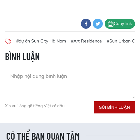
Tổ hợp thể thao và vườn trẻ em cung cấp các tiện
ích như chòi nghỉ, sân chơi, sân tập thể dục, sân
trượt patin, sân bóng rổ, cầu lông, khu sân cỏ đa
năng, bãi đỗ xe và các khu vực xanh như vườn
nước, ghế nghỉ. Khu vườn nội khu chủ đề văn hóa
Bắc Bộ với cây đa, giếng nước, chòi nghỉ và thảm
cỏ sẽ mang đến không gian lý tưởng cho hoạt