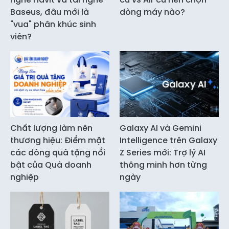
chung sẽ thu hút cộng đồng cư dân hiện đại,
năng động, cùng chia sẻ giá trị sống khác biệt –
những người tìm kiếm không gian sống đầy sắc
màu, tràn ngập niềm vui và trải nghiệm mới mẻ.
Thông tin liên hệ:
CÔNG TY CỔ PHẦN TẬP ĐOÀN THƯƠNG MẠI
AURA
● Điện Thoại: 0924.000.222
● Email: sungroup.service@gmail.com
● 282 Nguyễn Huy Tưởng, Thanh Xuân, Hà Nội
● Website: https://sun-group.info/