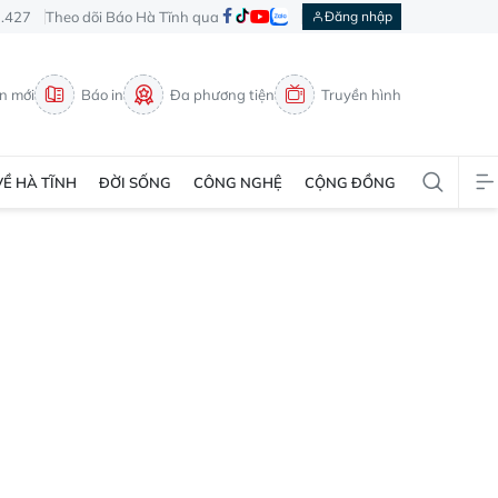
3.427
Theo dõi Báo Hà Tĩnh qua
Đăng nhập
in mới
Báo in
Đa phương tiện
Truyền hình
VỀ HÀ TĨNH
ĐỜI SỐNG
CÔNG NGHỆ
CỘNG ĐỒNG