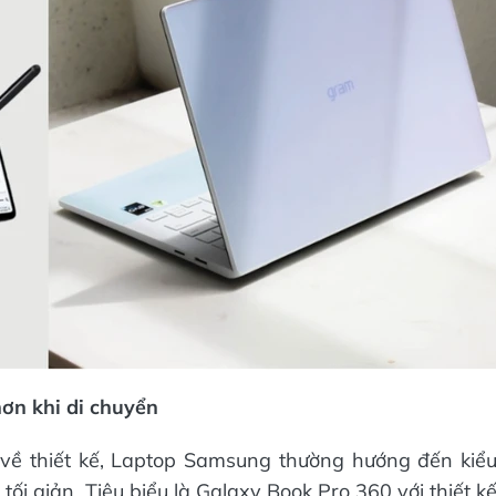
ơn khi di chuyển
ề thiết kế, Laptop Samsung thường hướng đến kiể
ối giản. Tiêu biểu là Galaxy Book Pro 360 với thiết k