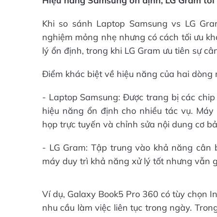
Hiệu năng Samsung ổn định, LG Gram tối 
Khi so sánh Laptop Samsung vs LG Gra
nghiệm mỏng nhẹ nhưng có cách tối ưu kh
lý ổn định, trong khi LG Gram ưu tiên sự câ
Điểm khác biệt về hiệu năng của hai dòng m
- Laptop Samsung: Được trang bị các chip 
hiệu năng ổn định cho nhiều tác vụ. Máy
họp trực tuyến và chỉnh sửa nội dung cơ bả
- LG Gram: Tập trung vào khả năng cân b
máy duy trì khả năng xử lý tốt nhưng vẫn gi
Ví dụ, Galaxy Book5 Pro 360 có tùy chọn I
nhu cầu làm việc liên tục trong ngày. Tron