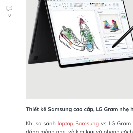
0
Thiết kế Samsung cao cấp, LG Gram nhẹ h
Khi so sánh
laptop Samsung
vs LG Gram v
dáng mỏng nhẹ, vỏ kim loại và phong cách t