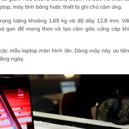
top, máy tính bảng hoặc thiết bị ghi chú cảm ứng.
trọng lượng khoảng 1,69 kg và độ dày 12,8 mm. Vớ
há gọn để mang theo và tạo cảm giác cứng cáp kh
 các mẫu laptop màn hình lớn. Dòng máy này ưu tiê
hằng ngày.