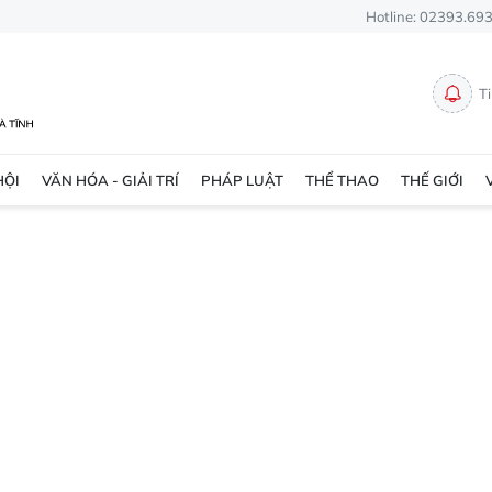
Hotline: 02393.69
T
HỘI
VĂN HÓA - GIẢI TRÍ
PHÁP LUẬT
THỂ THAO
THẾ GIỚI