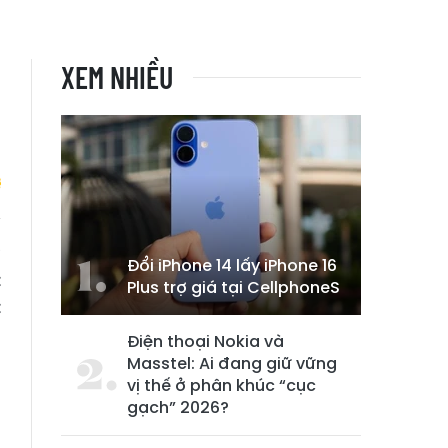
XEM NHIỀU
à
Đổi iPhone 14 lấy iPhone 16
t
Plus trợ giá tại CellphoneS
t
Điện thoại Nokia và
Masstel: Ai đang giữ vững
vị thế ở phân khúc “cục
gạch” 2026?