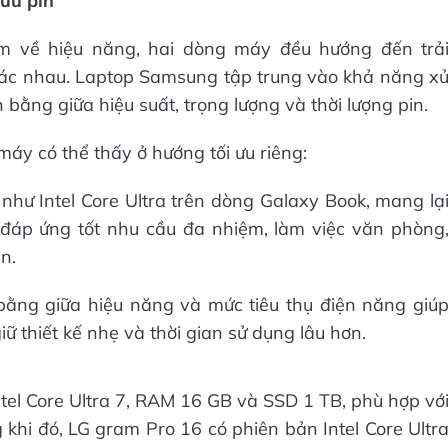
ưu pin
m về hiệu năng, hai dòng máy đều hướng đến trả
ác nhau. Laptop Samsung tập trung vào khả năng x
n bằng giữa hiệu suất, trọng lượng và thời lượng pin.
áy có thể thấy ở hướng tối ưu riêng:
như Intel Core Ultra trên dòng Galaxy Book, mang lạ
 đáp ứng tốt nhu cầu đa nhiệm, làm việc văn phòng
n.
ằng giữa hiệu năng và mức tiêu thụ điện năng giú
ữ thiết kế nhẹ và thời gian sử dụng lâu hơn.
ntel Core Ultra 7, RAM 16 GB và SSD 1 TB, phù hợp vớ
g khi đó, LG gram Pro 16 có phiên bản Intel Core Ultr