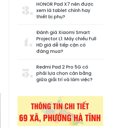
HONOR Pad X7 nên được
xem là tablet chính hay
thiết bị phụ?
Đánh giá Xiaomi Smart
Projector L1: Máy chiếu Full
HD giá dễ tiếp cận có
đáng mua?
Redmi Pad 2 Pro 5G có
phải lựa chọn cân bằng
u
giữa giải trí và làm việc?