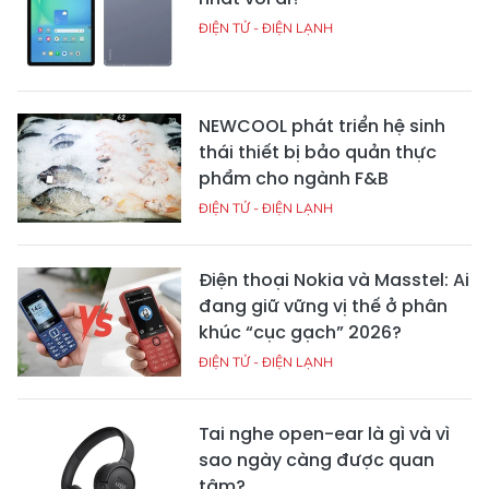
ĐIỆN TỬ - ĐIỆN LẠNH
NEWCOOL phát triển hệ sinh
thái thiết bị bảo quản thực
phẩm cho ngành F&B
ĐIỆN TỬ - ĐIỆN LẠNH
Điện thoại Nokia và Masstel: Ai
đang giữ vững vị thế ở phân
khúc “cục gạch” 2026?
ĐIỆN TỬ - ĐIỆN LẠNH
Tai nghe open-ear là gì và vì
sao ngày càng được quan
tâm?