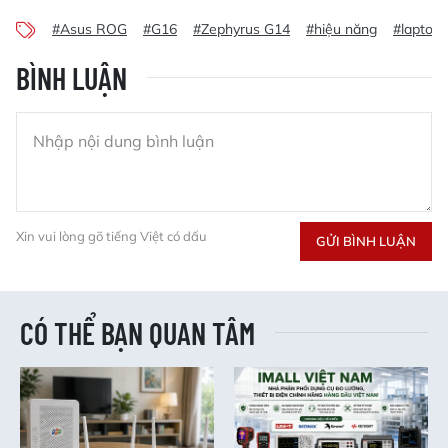
#Asus ROG
#G16
#Zephyrus G14
#hiệu năng
#laptop
BÌNH LUẬN
Xin vui lòng gõ tiếng Việt có dấu
GỬI BÌNH LUẬN
CÓ THỂ BẠN QUAN TÂM