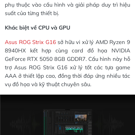
phụ thuộc vào cấu hình và giải pháp duy trì hiệu
suất của từng thiết bị.
Khác biệt về CPU và GPU
Asus ROG Strix G16
sở hữu vi xử lý AMD Ryzen 9
8940HX kết hợp cùng card đồ họa NVIDIA
GeForce RTX 5050 8GB GDDR7. Cấu hình này hỗ
trợ Asus ROG Strix G16 xử lý tốt các tựa game
AAA ở thiết lập cao, đồng thời đáp ứng nhiều tác
vụ đồ họa và kỹ thuật chuyên sâu.