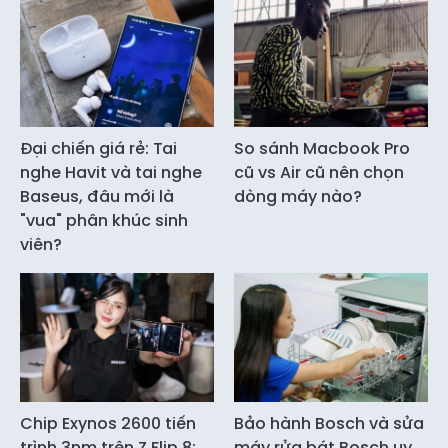
Đại chiến giá rẻ: Tai
So sánh Macbook Pro
nghe Havit và tai nghe
cũ vs Air cũ nên chọn
Baseus, đâu mới là
dòng máy nào?
"vua" phân khúc sinh
viên?
Chip Exynos 2600 tiến
Bảo hành Bosch và sửa
trình 3nm trên Z Flip 8:
máy rửa bát Bosch uy