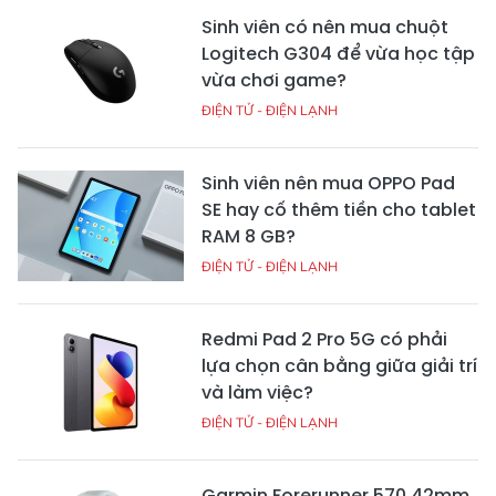
Sinh viên có nên mua chuột
Logitech G304 để vừa học tập
vừa chơi game?
ĐIỆN TỬ - ĐIỆN LẠNH
Sinh viên nên mua OPPO Pad
SE hay cố thêm tiền cho tablet
RAM 8 GB?
ĐIỆN TỬ - ĐIỆN LẠNH
Redmi Pad 2 Pro 5G có phải
lựa chọn cân bằng giữa giải trí
và làm việc?
ĐIỆN TỬ - ĐIỆN LẠNH
Garmin Forerunner 570 42mm