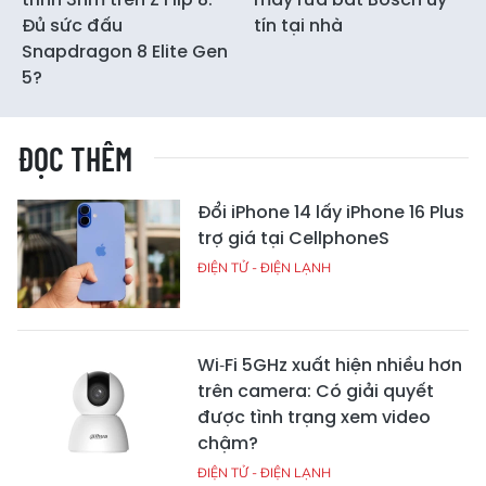
Đủ sức đấu
tín tại nhà
Snapdragon 8 Elite Gen
5?
ĐỌC THÊM
Đổi iPhone 14 lấy iPhone 16 Plus
trợ giá tại CellphoneS
ĐIỆN TỬ - ĐIỆN LẠNH
Wi‑Fi 5GHz xuất hiện nhiều hơn
trên camera: Có giải quyết
được tình trạng xem video
chậm?
ĐIỆN TỬ - ĐIỆN LẠNH