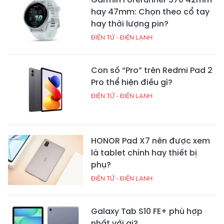
hay 47mm: Chọn theo cổ tay
hay thời lượng pin?
ĐIỆN TỬ - ĐIỆN LẠNH
Con số “Pro” trên Redmi Pad 2
Pro thể hiện điều gì?
ĐIỆN TỬ - ĐIỆN LẠNH
HONOR Pad X7 nên được xem
là tablet chính hay thiết bị
phụ?
ĐIỆN TỬ - ĐIỆN LẠNH
Galaxy Tab S10 FE+ phù hợp
nhất với ai?