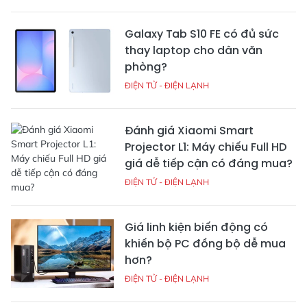
Galaxy Tab S10 FE có đủ sức
thay laptop cho dân văn
phòng?
ĐIỆN TỬ - ĐIỆN LẠNH
Đánh giá Xiaomi Smart
Projector L1: Máy chiếu Full HD
giá dễ tiếp cận có đáng mua?
ĐIỆN TỬ - ĐIỆN LẠNH
Giá linh kiện biến động có
khiến bộ PC đồng bộ dễ mua
hơn?
ĐIỆN TỬ - ĐIỆN LẠNH