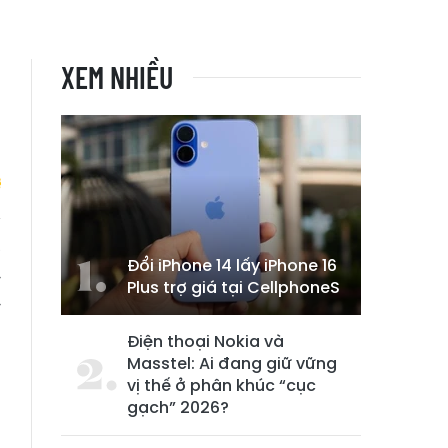
XEM NHIỀU
à
Đổi iPhone 14 lấy iPhone 16
y
Plus trợ giá tại CellphoneS
y
Điện thoại Nokia và
Masstel: Ai đang giữ vững
vị thế ở phân khúc “cục
gạch” 2026?