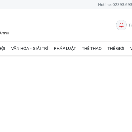
Hotline: 02393.69
T
HỘI
VĂN HÓA - GIẢI TRÍ
PHÁP LUẬT
THỂ THAO
THẾ GIỚI