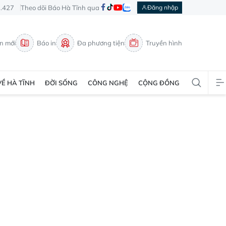
3.427
Theo dõi Báo Hà Tĩnh qua
Đăng nhập
in mới
Báo in
Đa phương tiện
Truyền hình
VỀ HÀ TĨNH
ĐỜI SỐNG
CÔNG NGHỆ
CỘNG ĐỒNG