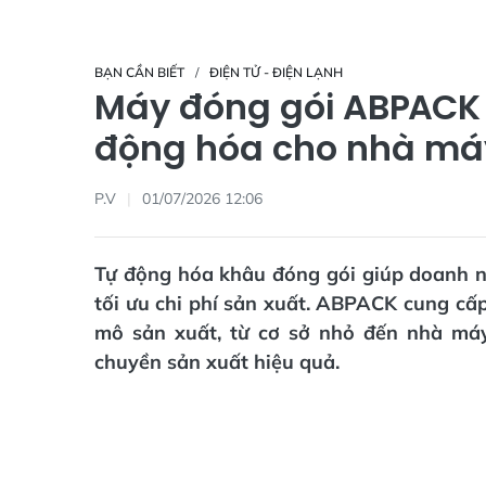
BẠN CẦN BIẾT
ĐIỆN TỬ - ĐIỆN LẠNH
Máy đóng gói ABPACK 
động hóa cho nhà má
P.V
01/07/2026 12:06
Tự động hóa khâu đóng gói giúp doanh n
tối ưu chi phí sản xuất. ABPACK cung cấ
mô sản xuất, từ cơ sở nhỏ đến nhà má
chuyền sản xuất hiệu quả.