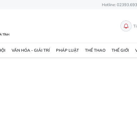
Hotline: 02393.69
T
HỘI
VĂN HÓA - GIẢI TRÍ
PHÁP LUẬT
THỂ THAO
THẾ GIỚI