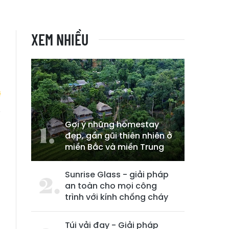
XEM NHIỀU
Gợi ý những homestay
n
đẹp, gần gũi thiên nhiên ở
miền Bắc và miền Trung
Sunrise Glass - giải pháp
an toàn cho mọi công
trình với kính chống cháy
Túi vải đay - Giải pháp