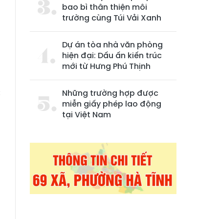
bao bì thân thiện môi
trường cùng Túi Vải Xanh
Dự án tòa nhà văn phòng
hiện đại: Dấu ấn kiến trúc
mới từ Hưng Phú Thịnh
c
Những trường hợp được
miễn giấy phép lao động
a
tại Việt Nam
n
p
g