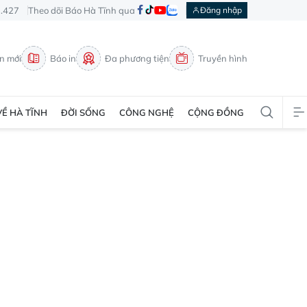
3.427
Theo dõi Báo Hà Tĩnh qua
Đăng nhập
in mới
Báo in
Đa phương tiện
Truyền hình
VỀ HÀ TĨNH
ĐỜI SỐNG
CÔNG NGHỆ
CỘNG ĐỒNG