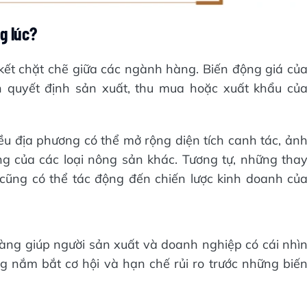
g lúc?
kết chặt chẽ giữa các ngành hàng. Biến động giá củ
 quyết định sản xuất, thu mua hoặc xuất khẩu củ
u địa phương có thể mở rộng diện tích canh tác, ản
g của các loại nông sản khác. Tương tự, những tha
 cũng có thể tác động đến chiến lược kinh doanh củ
 hàng giúp người sản xuất và doanh nghiệp có cái nhì
ng nắm bắt cơ hội và hạn chế rủi ro trước những biế