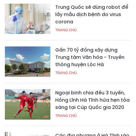
Trung Quốc sẽ dùng robot để
lấy mẫu dịch bệnh do virus
corona
TRANG CHỦ
Gần 70 tỷ đồng xây dựng
Trung tâm Văn hóa - Truyền
thông huyện Lộc Hà
TRANG CHỦ
Ngoại binh chia đều 3 tuyến,
Hồng Lĩnh Hà Tĩnh hứa hẹn tỏa
sáng tại Cúp Quốc gia 2020
TRANG CHỦ
Các địa phương ở Hà Tĩnh ráo