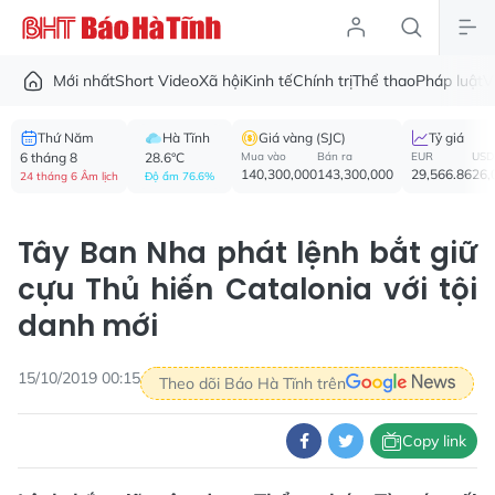
Mới nhất
Short Video
Xã hội
Kinh tế
Chính trị
Thể thao
Pháp luật
V
Thứ Năm
Hà Tĩnh
Giá vàng (SJC)
Tỷ giá
6 tháng 8
28.6°C
Mua vào
Bán ra
EUR
USD
140,300,000
143,300,000
29,566.86
26,
24 tháng 6 Âm lịch
Độ ẩm 76.6%
Tây Ban Nha phát lệnh bắt giữ
cựu Thủ hiến Catalonia với tội
danh mới
15/10/2019 00:15
Theo dõi Báo Hà Tĩnh trên
Copy link