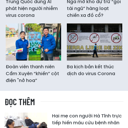
Trung Quốc dùng AI
Nga mở kho dự trữ “gọi
phát hiện người nhiễm
tái ngũ” hàng loạt
virus corona
chiến xa đồ cổ?
Đoàn viên thanh niên
Ba kịch bản kết thúc
Cẩm Xuyên “khiến” cột
dịch do virus Corona
điện "nở hoa”
ĐỌC THÊM
Hai mẹ con người Hà Tĩnh trực
tiếp hiến máu cứu bệnh nhân