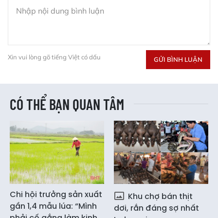
Xin vui lòng gõ tiếng Việt có dấu
GỬI BÌNH LUẬN
CÓ THỂ BẠN QUAN TÂM
Chi hội trưởng sản xuất
Khu chợ bán thịt
gần 1,4 mẫu lúa: “Mình
dơi, rắn đáng sợ nhất
phải cố gắng làm kinh