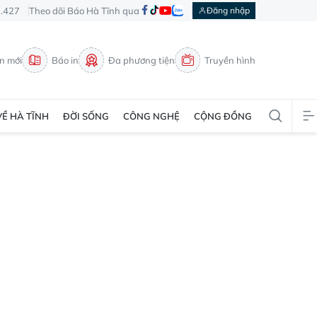
3.427
Theo dõi Báo Hà Tĩnh qua
Đăng nhập
in mới
Báo in
Đa phương tiện
Truyền hình
VỀ HÀ TĨNH
ĐỜI SỐNG
CÔNG NGHỆ
CỘNG ĐỒNG