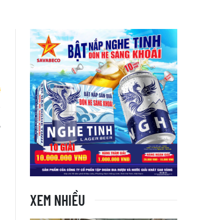
,
i
XEM NHIỀU