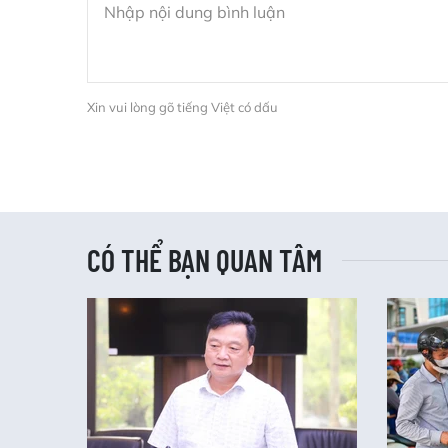
Xin vui lòng gõ tiếng Việt có dấu
CÓ THỂ BẠN QUAN TÂM