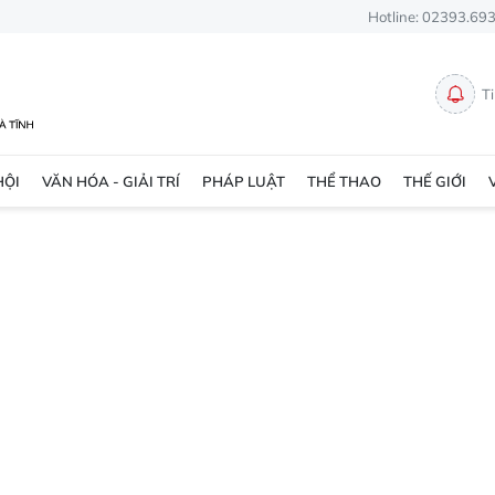
Hotline: 02393.69
T
HỘI
VĂN HÓA - GIẢI TRÍ
PHÁP LUẬT
THỂ THAO
THẾ GIỚI