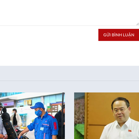
GỬI BÌNH LUẬN