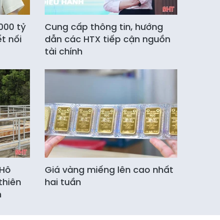
000 tỷ
Cung cấp thông tin, hướng
t nối
dẫn các HTX tiếp cận nguồn
tài chính
 Hô
Giá vàng miếng lên cao nhất
thiên
hai tuần
n