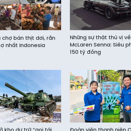
Những sự thật thú vị về
chợ bán thịt dơi, rắn
McLaren Senna: Siêu 
ợ nhất Indonesia
150 tỷ đồng
 kho dự trữ “gọi tái
Đoàn viên thanh niên