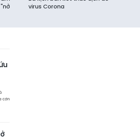
 "nở
virus Corona
cứu
à
a cơn
mở