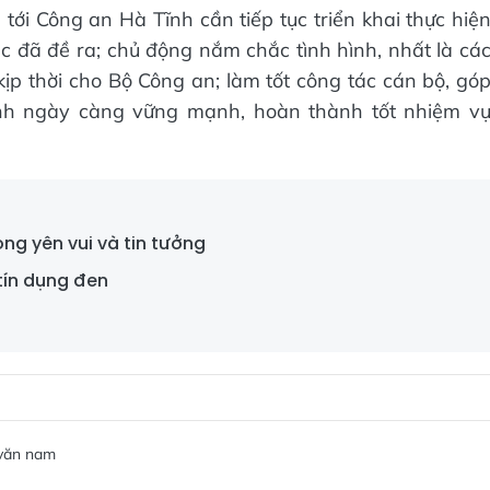
tới Công an Hà Tĩnh cần tiếp tục triển khai thực hiệ
ác đã đề ra; chủ động nắm chắc tình hình, nhất là cá
p thời cho Bộ Công an; làm tốt công tác cán bộ, gó
nh ngày càng vững mạnh, hoàn thành tốt nhiệm v
ong yên vui và tin tưởng
tín dụng đen
 văn nam