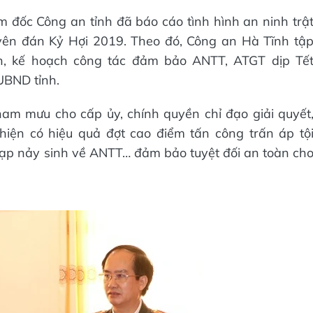
ám đốc Công an tỉnh đã báo cáo tình hình an ninh trậ
uyên đán Kỷ Hợi 2019. Theo đó, Công an Hà Tĩnh tậ
ình, kế hoạch công tác đảm bảo ANTT, ATGT dịp Tế
UBND tỉnh.
am mưu cho cấp ủy, chính quyền chỉ đạo giải quyết
hiện có hiệu quả đợt cao điểm tấn công trấn áp tộ
 tạp nảy sinh về ANTT… đảm bảo tuyệt đối an toàn ch