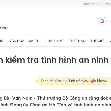
Hotline: 02393.69
T
HỘI
VĂN HÓA - GIẢI TRÍ
PHÁP LUẬT
THỂ THAO
THẾ GIỚI
 kiểm tra tình hình an ninh
Theo dõi Báo Hà Tĩnh trên
ớng Bùi Văn Nam - Thứ trưởng Bộ Công an cùng đoà
hành Đảng ủy Công an Hà Tĩnh về tình hình an nin