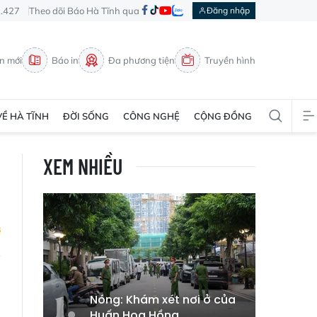
3.427
Theo dõi Báo Hà Tĩnh qua
Đăng nhập
in mới
Báo in
Đa phương tiện
Truyền hình
VỀ HÀ TĨNH
ĐỜI SỐNG
CÔNG NGHỆ
CỘNG ĐỒNG
XEM NHIỀU
n
h
Nóng: Khám xét nơi ở của
Huấn Hoa Hồng