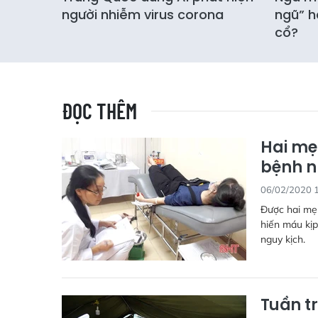
người nhiễm virus corona
ngũ” h
cổ?
ĐỌC THÊM
Hai mẹ
bệnh 
06/02/2020 
Được hai mẹ
hiến máu kịp
nguy kịch.
Tuần t