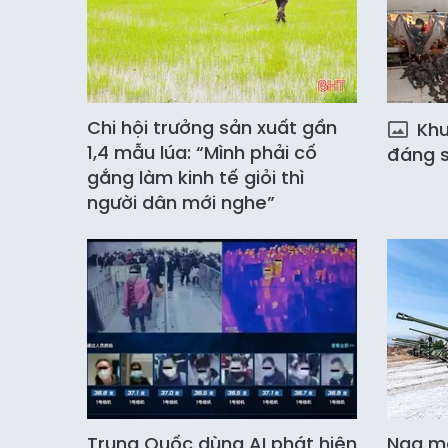
Chi hội trưởng sản xuất gần
Khu 
1,4 mẫu lúa: “Mình phải cố
đáng s
gắng làm kinh tế giỏi thì
người dân mới nghe”
Trung Quốc dùng AI phát hiện
Nga mở