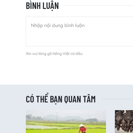
BÌNH LUẬN
Xin vui lòng gõ tiếng Việt có dấu
CÓ THỂ BẠN QUAN TÂM