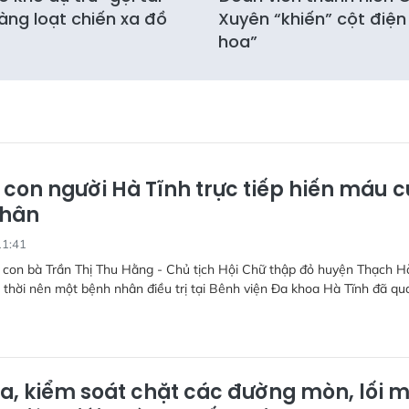
àng loạt chiến xa đồ
Xuyên “khiến” cột điện
hoa”
 con người Hà Tĩnh trực tiếp hiến máu 
nhân
11:41
 con bà Trần Thị Thu Hằng - Chủ tịch Hội Chữ thập đỏ huyện Thạch H
 thời nên một bệnh nhân điều trị tại Bênh viện Đa khoa Hà Tĩnh đã qu
ra, kiểm soát chặt các đường mòn, lối 