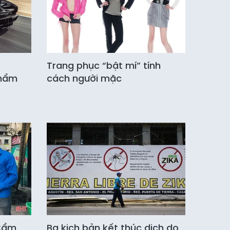
Trang phục “bật mí” tính
phẩm
cách người mặc
 Cẩm
Ba kịch bản kết thúc dịch do