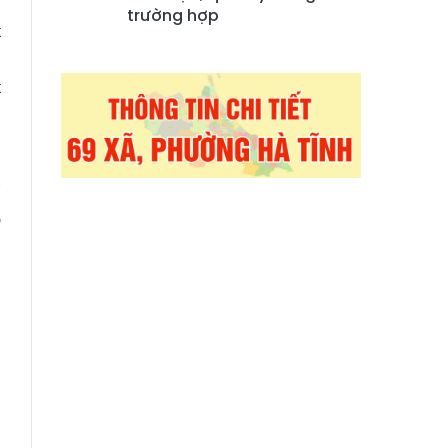
trường hợp
t
p
t
,
i
o