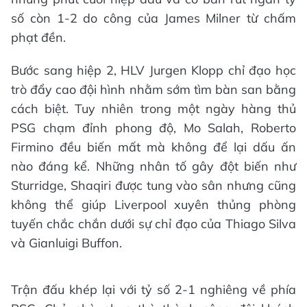
số còn 1-2 do công của James Milner từ chấm
phạt đền.
Bước sang hiệp 2, HLV Jurgen Klopp chỉ đạo học
trò đẩy cao đội hình nhằm sớm tìm bàn san bằng
cách biệt. Tuy nhiên trong một ngày hàng thủ
PSG chạm đỉnh phong độ, Mo Salah, Roberto
Firmino đều biến mất mà không để lại dấu ấn
nào đáng kể. Những nhân tố gây đột biến như
Sturridge, Shaqiri được tung vào sân nhưng cũng
không thể giúp Liverpool xuyên thủng phòng
tuyến chắc chắn dưới sự chỉ đạo của Thiago Silva
và Gianluigi Buffon.
Trận đấu khép lại với tỷ số 2-1 nghiêng về phía