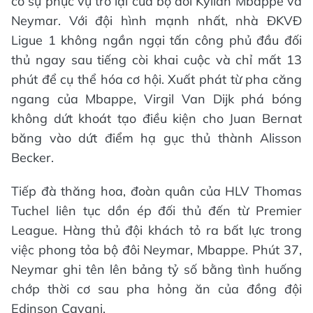
có sự phục vụ trở lại của bộ đôi Kylian Mbappe và
Neymar. Với đội hình mạnh nhất, nhà ĐKVĐ
Ligue 1 không ngần ngại tấn công phủ đầu đối
thủ ngay sau tiếng còi khai cuộc và chỉ mất 13
phút để cụ thể hóa cơ hội. Xuất phát từ pha căng
ngang của Mbappe, Virgil Van Dijk phá bóng
không dứt khoát tạo điều kiện cho Juan Bernat
băng vào dứt điểm hạ gục thủ thành Alisson
Becker.
Tiếp đà thăng hoa, đoàn quân của HLV Thomas
Tuchel liên tục dồn ép đối thủ đến từ Premier
League. Hàng thủ đội khách tỏ ra bất lực trong
việc phong tỏa bộ đôi Neymar, Mbappe. Phút 37,
Neymar ghi tên lên bảng tỷ số bằng tình huống
chớp thời cơ sau pha hỏng ăn của đồng đội
Edinson Cavani.