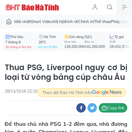
Mới nhất
Short Video
Xã hội
Kinh tế
Chính trị
Thể thao
Pháp luật
V
Thứ Sáu
Hà Tĩnh
Giá vàng (SJC)
Tỷ giá
7 tháng 8
26°C
Mua vào
Bán ra
EUR
USD
139,200,000
142,200,000
29,432.37
26,
25 tháng 6 Âm lịch
Độ ẩm 97.8%
Thua PSG, Liverpool nguy cơ bị
loại từ vòng bảng cúp châu Âu
28/11/2018 22:10
Theo dõi Báo Hà Tĩnh trên
Copy link
Để thua chủ nhà PSG 1-2 đêm qua, nhà đương
kim á quân Champions League Liverpool đẩy