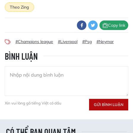
Theo Zing
Copy link
#Champions league
#Liverpool
#Psg
#Neymar
BÌNH LUẬN
Xin vui lòng gõ tiếng Việt có dấu
GỬI BÌNH LUẬN
CÓ THỂ BẠN QUAN TÂM