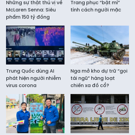
Những sự thật thú vị về
Trang phục “bật mí”
McLaren Senna: Siêu
tính cách người mặc
phẩm 150 tỷ đồng
Trung Quốc dùng AI
Nga mở kho dự trữ “gọi
phát hiện người nhiễm
tái ngũ” hàng loạt
virus corona
chiến xa đồ cổ?