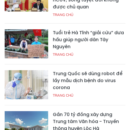
được chủ quan
TRANG CHỦ
Tuổi trẻ Hà Tĩnh “giải cứu” dưa
hấu giúp người dân Tây
Nguyên
TRANG CHỦ
Trung Quốc sẽ dùng robot để
lấy mẫu dịch bệnh do virus
corona
TRANG CHỦ
Gần 70 tỷ đồng xây dựng
Trung tâm Văn hóa - Truyền
thông huyện Lộc Hà