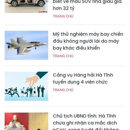
biết về mẫu SUV nhà giàu giá
hơn 32 tỷ
TRANG CHỦ
Mỹ thử nghiệm máy bay chiến
đấu không người lái do máy
bay khác điều khiển
TRANG CHỦ
Cảng vụ Hàng hải Hà Tĩnh
tuyển dụng 4 viên chức
TRANG CHỦ
Chủ tịch UBND tỉnh: Hà Tĩnh
chưa ghi nhận ca mắc dịch
nCoV, song tuyệt đối không