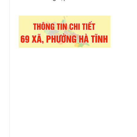
n
ề
h
g
i
,