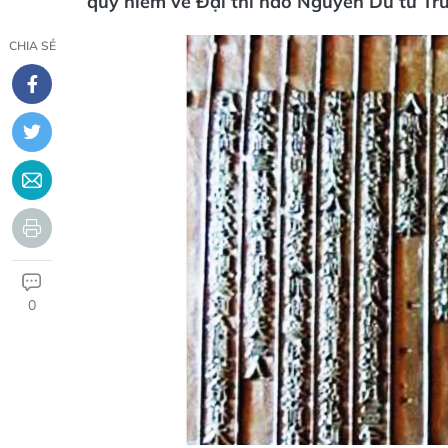
quý hiếm về Đại thi hào Nguyễn Du từ Tru
CHIA SẺ
0