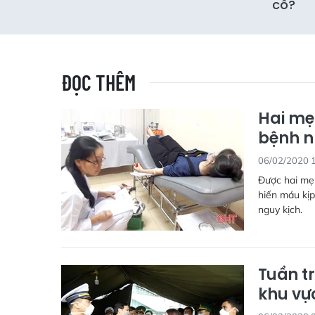
cổ?
ĐỌC THÊM
Hai mẹ
bệnh 
06/02/2020 
Được hai mẹ
hiến máu kịp
nguy kịch.
Tuần t
khu vự