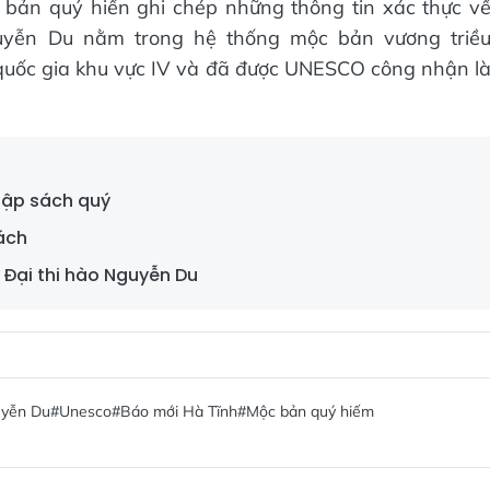
c bản quý hiến ghi chép những thông tin xác thực v
guyễn Du nằm trong hệ thống mộc bản vương triề
 quốc gia khu vực IV và đã được UNESCO công nhận l
 tập sách quý
ách
 Đại thi hào Nguyễn Du
uyễn Du
#Unesco
#Báo mới Hà Tĩnh
#Mộc bản quý hiếm