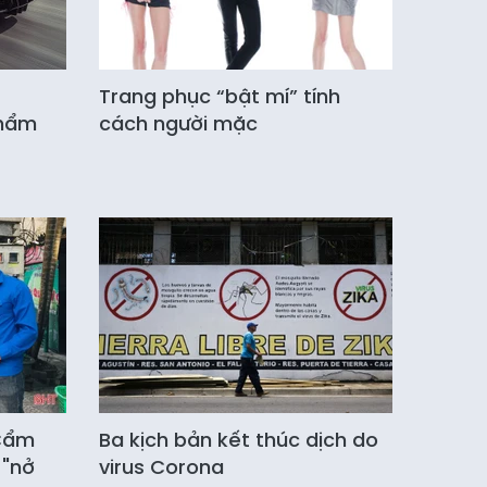
Trang phục “bật mí” tính
phẩm
cách người mặc
 Cẩm
Ba kịch bản kết thúc dịch do
 "nở
virus Corona