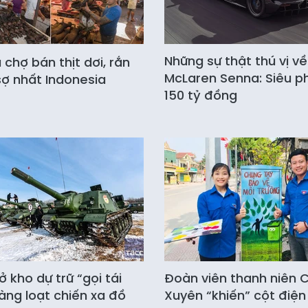
Những sự thật thú vị về
chợ bán thịt dơi, rắn
McLaren Senna: Siêu 
ợ nhất Indonesia
150 tỷ đồng
 kho dự trữ “gọi tái
Đoàn viên thanh niên
àng loạt chiến xa đồ
Xuyên “khiến” cột điện