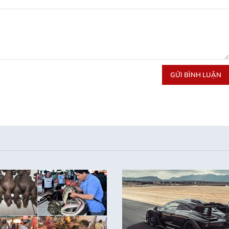
GỬI BÌNH LUẬN