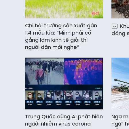
Chi hội trưởng sản xuất gần
Khu 
1,4 mẫu lúa: “Mình phải cố
đáng s
gắng làm kinh tế giỏi thì
người dân mới nghe”
Trung Quốc dùng AI phát hiện
Nga mở
người nhiễm virus corona
ngũ” h