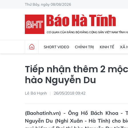
Thứ Bảy, ngày 08/08/2026
SHORT VIDEO
CHÍNH TRỊ
KINH TẾ
XÃ 
Tiếp nhận thêm 2 mộc 
hào Nguyễn Du
Lê Bá Hạnh
26/05/2018 09:42
(Baohatinh.vn) - Ông Hồ Bách Khoa - T
Nguyễn Du (Nghi Xuân - Hà Tĩnh) cho bi