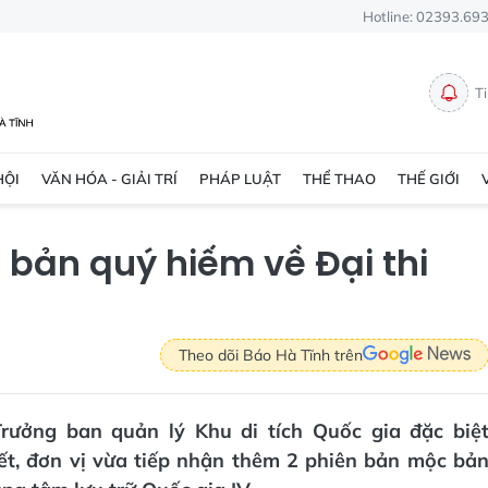
Hotline: 02393.69
T
HỘI
VĂN HÓA - GIẢI TRÍ
PHÁP LUẬT
THỂ THAO
THẾ GIỚI
bản quý hiếm về Đại thi
Theo dõi Báo Hà Tĩnh trên
rưởng ban quản lý Khu di tích Quốc gia đặc biệ
ết, đơn vị vừa tiếp nhận thêm 2 phiên bản mộc bả