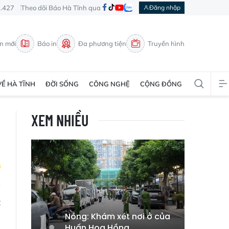
3.427
Theo dõi Báo Hà Tĩnh qua
Đăng nhập
in mới
Báo in
Đa phương tiện
Truyền hình
VỀ HÀ TĨNH
ĐỜI SỐNG
CÔNG NGHỆ
CỘNG ĐỒNG
XEM NHIỀU
t
n
Nóng: Khám xét nơi ở của
Huấn Hoa Hồng