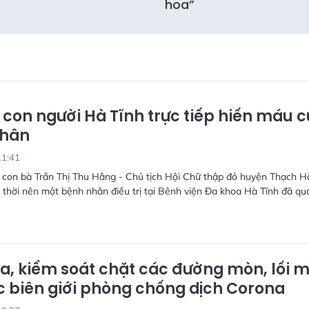
hoa”
 con người Hà Tĩnh trực tiếp hiến máu 
nhân
11:41
 con bà Trần Thị Thu Hằng - Chủ tịch Hội Chữ thập đỏ huyện Thạch H
 thời nên một bệnh nhân điều trị tại Bênh viện Đa khoa Hà Tĩnh đã qu
ra, kiểm soát chặt các đường mòn, lối 
c biên giới phòng chống dịch Corona